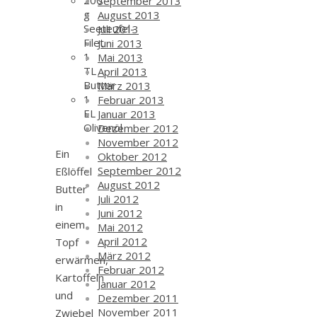
200
September 2013
g
August 2013
Seeteufel-
Juli 2013
Filet
Juni 2013
1
Mai 2013
TL
April 2013
Butter
März 2013
1
Februar 2013
EL
Januar 2013
Olivenöl
Dezember 2012
November 2012
Ein
Oktober 2012
September 2012
Eßlöffel
August 2012
Butter
Juli 2012
in
Juni 2012
einem
Mai 2012
April 2012
Topf
März 2012
erwärmen,
Februar 2012
Kartoffeln
Januar 2012
und
Dezember 2011
November 2011
Zwiebel