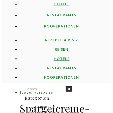
HOTELS
RESTAURANTS
KOOPERATIONEN
REZEPTE A BIS Z
REISEN
HOTELS
RESTAURANTS
KOOPERATIONEN
,
Suppe
Vorspeise
Kategorien
Spargelcreme-
Backen
(79)
Beilage
(56)