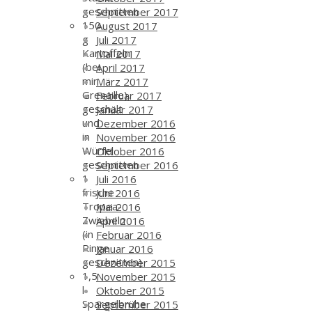
geschnitten
September 2017
150
August 2017
g
Juli 2017
Kartoffeln
Mai 2017
(bei
April 2017
mir
März 2017
Grenaille),
Februar 2017
geschält
Januar 2017
und
Dezember 2016
in
November 2016
Würfel
Oktober 2016
geschnitten
September 2016
1
Juli 2016
frische
Juni 2016
Tropea-
Mai 2016
Zwiebeln
April 2016
(in
Februar 2016
Ringe
Januar 2016
geschnitten)
Dezember 2015
1,5
November 2015
l
Oktober 2015
Spargelbrühe
September 2015