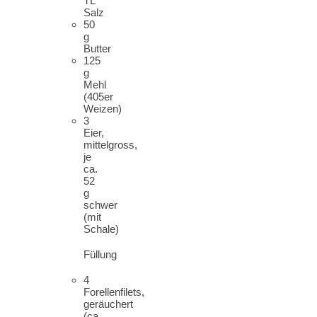
TL
Salz
50
g
Butter
125
g
Mehl
(405er
Weizen)
3
Eier,
mittelgross,
je
ca.
52
g
schwer
(mit
Schale)
Füllung
4
Forellenfilets,
geräuchert
(ca.