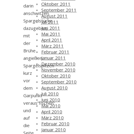
Oktober 2011
darin
September 2011
anschwitzen.
August 2011
Spargelstücke
Juli 2011
Juni 2011
dazugeben,
Mai 2011
mit
April 2011
der
März 2011
Brühe
Februar 2011
Januar 2011
angießen.
Dezember 2010
Spargelspitzen
November 2010
kurz
Oktober 2010
vor
September 2010
August 2010
dem
Juli 2010
Garpunkt
Juni 2010
veraus”fischen”
Mai 2010
und
April 2010
März 2010
auf
Februar 2010
die
Januar 2010
Seite