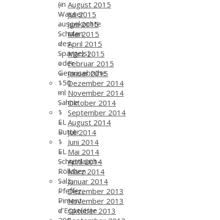
(in
August 2015
Wasser
Juli 2015
ausgekochte
Juni 2015
Schalen
Mai 2015
des
April 2015
Spargels)
März 2015
oder
Februar 2015
Gemüsebrühe
Januar 2015
150
Dezember 2014
ml
November 2014
Sahne
Oktober 2014
1
September 2014
EL
August 2014
Butter
Juli 2014
1
Juni 2014
EL
Mai 2014
Schnittlauch-
April 2014
Röllchen
März 2014
Salz,
Januar 2014
Pfeffer,
Dezember 2013
Piment
November 2013
d’Espelette
Oktober 2013