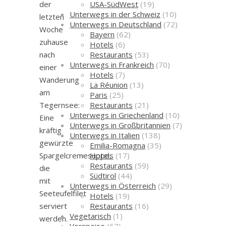
USA-SüdWest
(19)
der
Unterwegs in der Schweiz
(10)
letzten
Unterwegs in Deutschland
(72)
Woche
Bayern
(62)
zuhause
Hotels
(6)
Restaurants
(53)
nach
Unterwegs in Frankreich
(70)
einer
Hotels
(7)
Wanderung
La Réunion
(13)
am
Paris
(25)
Restaurants
(21)
Tegernsee:
Unterwegs in Griechenland
(10)
Eine
Unterwegs in Großbritannien
(7)
kräftig
Unterwegs in Italien
(138)
gewürzte
Emilia-Romagna
(35)
Hotels
(17)
Spargelcremesuppe,
Restaurants
(59)
die
Südtirol
(44)
mit
Unterwegs in Österreich
(29)
Seeteufelfilet
Hotels
(19)
Restaurants
(16)
serviert
Vegetarisch
(1)
werden.