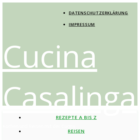
DATENSCHUTZERKLÄRUNG
IMPRESSUM
Cucina
Casalinga
REZEPTE A BIS Z
Kochen und Reisen mit der Cucina
REISEN