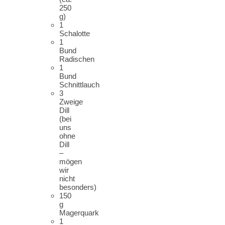
250
g)
1
Schalotte
1
Bund
Radischen
1
Bund
Schnittlauch
3
Zweige
Dill
(bei
uns
ohne
Dill
–
mögen
wir
nicht
besonders)
150
g
Magerquark
1