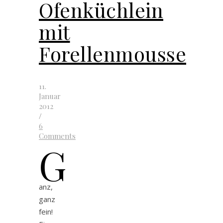
Ofenküchlein
mit
Forellenmousse
11.
Januar
2012
/
6
Comments
G
anz,
ganz
fein!