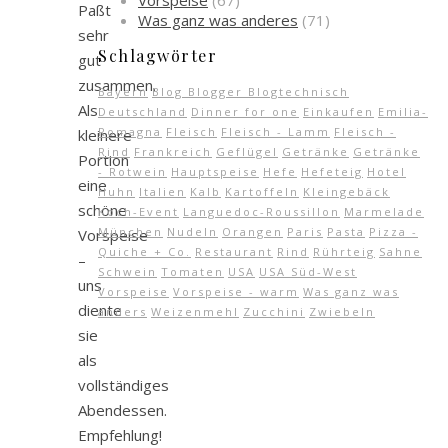
Vorspeise
(67)
Paßt
Was ganz was anderes
(71)
sehr
Schlagwörter
gut
zusammen.
Bayern
Blog Blogger Blogtechnisch
Als
Deutschland
Dinner for one
Einkaufen
Emilia-
Romagna
Fleisch
Fleisch - Lamm
Fleisch -
kleinere
Rind
Frankreich
Geflügel
Getränke
Getränke
Portion
- Rotwein
Hauptspeise
Hefe
Hefeteig
Hotel
eine
Huhn
Italien
Kalb
Kartoffeln
Kleingebäck
schöne
Koch-Event
Languedoc-Roussillon
Marmelade
München
Nudeln
Orangen
Paris
Pasta
Pizza -
Vorspeise
Quiche + Co.
Restaurant
Rind
Rührteig
Sahne
–
Schwein
Tomaten
USA
USA Süd-West
uns
Vorspeise
Vorspeise - warm
Was ganz was
diente
anders
Weizenmehl
Zucchini
Zwiebeln
sie
als
vollständiges
Abendessen.
Empfehlung!