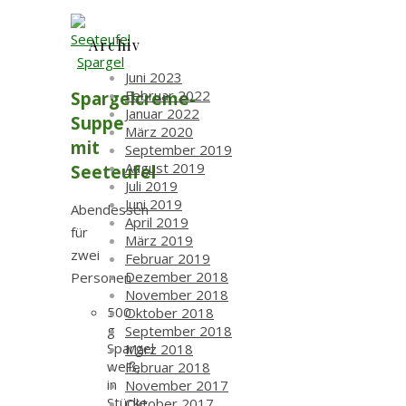
Archiv
Juni 2023
Februar 2022
Spargelcreme-
Januar 2022
Suppe
März 2020
mit
September 2019
August 2019
Seeteufel
Juli 2019
Juni 2019
Abendessen
April 2019
für
März 2019
zwei
Februar 2019
Dezember 2018
Personen
November 2018
500
Oktober 2018
g
September 2018
Spargel
März 2018
weiß,
Februar 2018
in
November 2017
Stücke
Oktober 2017