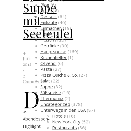
Suppe
Blog
(6)
Brot
(46)
mit
Dessert
(64)
Einkäufe
(46)
Einmachen
(19)
Seeteufel
Fisch
(12)
Fleisch
(125)
Getränke
(30)
Hauptspeise
(169)
4.
Küchenhelfer
(1)
Juni
Olivenöl
(6)
2012
Pasta
(27)
/
Pizza Quiche & Co.
(27)
2
Salat
(22)
Comments
D
Suppe
(32)
Süßspeise
(16)
Thermomix
(2)
Uncategorized
(378)
Unterwegs in den USA
(87)
as
Hotels
(18)
Abendessen-
New York City
(52)
Highlight
Restaurants
(36)