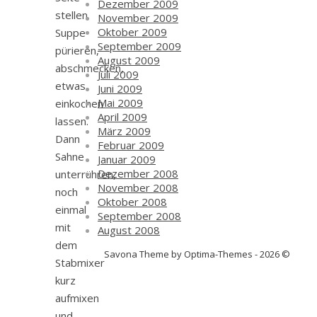
Dezember 2009
stellen.
November 2009
Oktober 2009
Suppe
September 2009
pürieren,
August 2009
abschmecken,
Juli 2009
etwas
Juni 2009
Mai 2009
einkochen
April 2009
lassen.
März 2009
Dann
Februar 2009
Sahne
Januar 2009
Dezember 2008
unterrühren,
November 2008
noch
Oktober 2008
einmal
September 2008
mit
August 2008
dem
Savona Theme by Optima-Themes - 2026 ©
Stabmixer
kurz
aufmixen
und