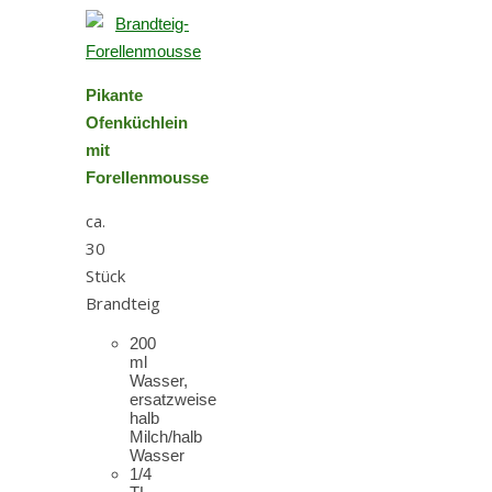
Pikante
Ofenküchlein
mit
Forellenmousse
ca.
30
Stück
Brandteig
200
ml
Wasser,
ersatzweise
halb
Milch/halb
Wasser
1/4