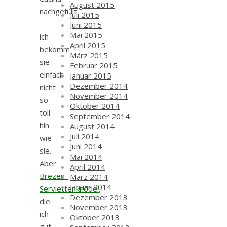
August 2015
nachgefüllt
Juli 2015
–
Juni 2015
Mai 2015
ich
April 2015
bekomm’
März 2015
sie
Februar 2015
einfach
Januar 2015
Dezember 2014
nicht
November 2014
so
Oktober 2014
toll
September 2014
hin
August 2014
Juli 2014
wie
Juni 2014
sie.
Mai 2014
Aber
April 2014
Brezen-
März 2014
Januar 2014
Serviettenknödel
,
Dezember 2013
die
November 2013
ich
Oktober 2013
gut