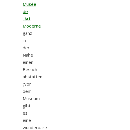
Musée
de
l’Art
Moderne
ganz
in
der
Nähe
einen
Besuch
abstatten.
(Vor
dem
Museum
gibt
es
eine
wunderbare