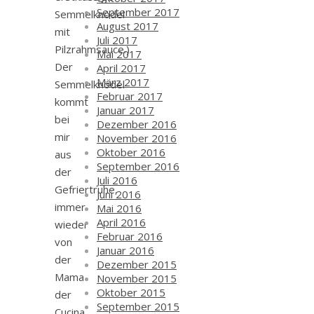
September 2017
Semmelknödel
August 2017
mit
Juli 2017
Pilzrahmsauce.)
Mai 2017
Der
April 2017
März 2017
Semmelknödel
Februar 2017
kommt
Januar 2017
bei
Dezember 2016
mir
November 2016
Oktober 2016
aus
September 2016
der
Juli 2016
Gefriertruhe,
Juni 2016
immer
Mai 2016
April 2016
wieder
Februar 2016
von
Januar 2016
der
Dezember 2015
Mama
November 2015
Oktober 2015
der
September 2015
Cucina