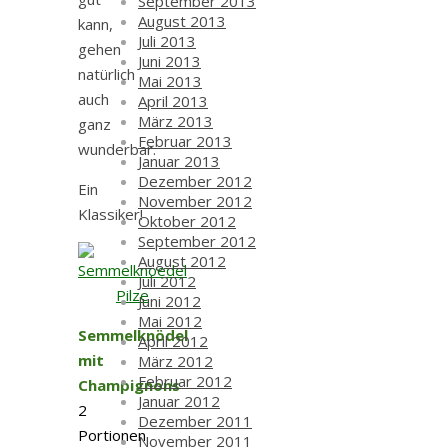
September 2013
August 2013
kann,
Juli 2013
gehen
Juni 2013
natürlich
Mai 2013
auch
April 2013
März 2013
ganz
Februar 2013
wunderbar.
Januar 2013
Dezember 2012
Ein
November 2012
Klassiker!
Oktober 2012
September 2012
August 2012
Juli 2012
Juni 2012
Mai 2012
Semmelknödel
April 2012
mit
März 2012
Februar 2012
Champignons
Januar 2012
2
Dezember 2011
Portionen
November 2011