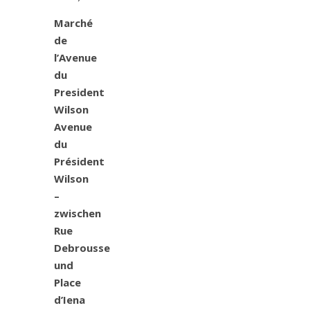
Marché
de
l’Avenue
du
President
Wilson
Avenue
du
Président
Wilson
–
zwischen
Rue
Debrousse
und
Place
d’Iena