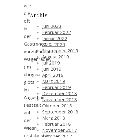
wie
die
Archiv
oft
Juni 2023
in
Februar 2022
der
Januar 2022
Gastronomie
März 2020
September 2019
vorzufindenden
August 2019
Wagenräder.
Juli 2019
(Im
Juni 2019
übrigen
April 2019
März 2019
gibts
Februar 2019
im
Dezember 2018
Augustiner-
November 2018
Festzelt
Oktober 2018
September 2018
auf
März 2018
der
Februar 2018
Wiesn
November 2017
erstklassige
Oktober 2017