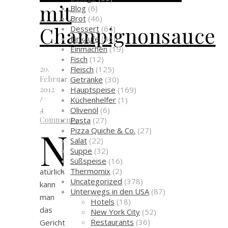
mit
Blog
(6)
Brot
(46)
Champignonsauce
Dessert
(64)
Einkäufe
(46)
Einmachen
(19)
Fisch
(12)
20.
Fleisch
(125)
Februar
Getränke
(30)
2012
Hauptspeise
(169)
/
Küchenhelfer
(1)
4
Olivenöl
(6)
Comments
Pasta
(27)
N
Pizza Quiche & Co.
(27)
Salat
(22)
Suppe
(32)
Süßspeise
(16)
Thermomix
(2)
atürlich
Uncategorized
(378)
kann
Unterwegs in den USA
(87)
man
Hotels
(18)
das
New York City
(52)
Restaurants
(36)
Gericht