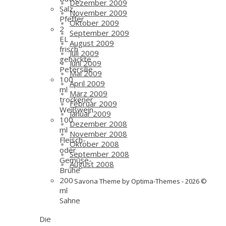
Dezember 2009
Salz,
November 2009
Pfeffer
Oktober 2009
2
September 2009
EL
August 2009
frisch
Juli 2009
gehackte
Juni 2009
Petersilie
Mai 2009
100
April 2009
ml
März 2009
trockener
Februar 2009
Weißwein
Januar 2009
100
Dezember 2008
ml
November 2008
Fleisch-
Oktober 2008
oder
September 2008
Gemüse-
August 2008
Brühe
200
Savona Theme by Optima-Themes - 2026 ©
ml
Sahne
Die