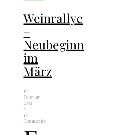
Weinrallye
–
Neubeginn
im
März
16.
Februar
2012
/
13
Comments