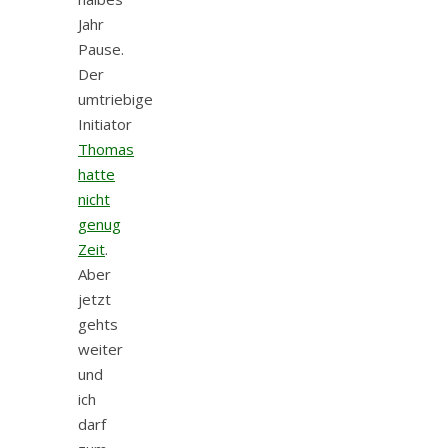
Jahr
Pause.
Der
umtriebige
Initiator
Thomas
hatte
nicht
genug
Zeit
.
Aber
jetzt
gehts
weiter
und
ich
darf