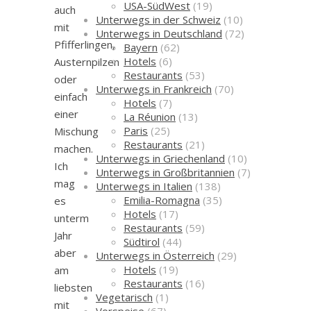
USA-SüdWest
(19)
auch
Unterwegs in der Schweiz
(10)
mit
Unterwegs in Deutschland
(72)
Pfifferlingen,
Bayern
(62)
Hotels
(6)
Austernpilzen
Restaurants
(53)
oder
Unterwegs in Frankreich
(70)
einfach
Hotels
(7)
einer
La Réunion
(13)
Paris
(25)
Mischung
Restaurants
(21)
machen.
Unterwegs in Griechenland
(10)
Ich
Unterwegs in Großbritannien
(7)
mag
Unterwegs in Italien
(138)
Emilia-Romagna
(35)
es
Hotels
(17)
unterm
Restaurants
(59)
Jahr
Südtirol
(44)
aber
Unterwegs in Österreich
(29)
Hotels
(19)
am
Restaurants
(16)
liebsten
Vegetarisch
(1)
mit