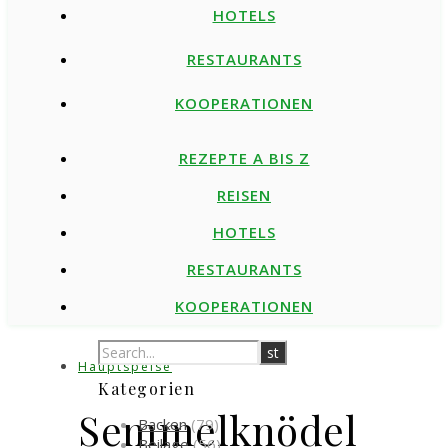
HOTELS
RESTAURANTS
KOOPERATIONEN
REZEPTE A BIS Z
REISEN
HOTELS
RESTAURANTS
KOOPERATIONEN
Hauptspeise
Kategorien
Semmelknödel
Backen
(79)
Beilage
(56)