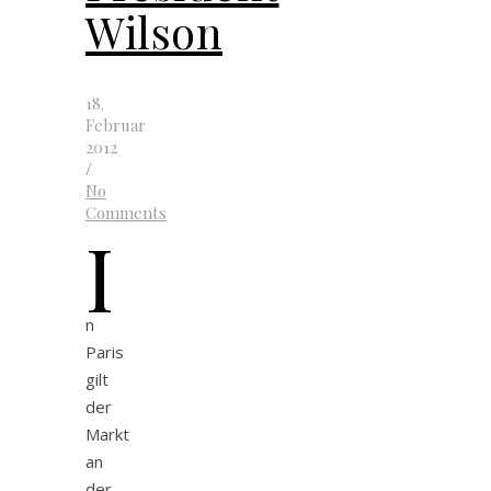
Wilson
18.
Februar
2012
/
No
Comments
I
n
Paris
gilt
der
Markt
an
der