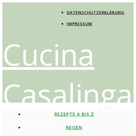
DATENSCHUTZERKLÄRUNG
IMPRESSUM
Cucina
Casalinga
REZEPTE A BIS Z
Kochen und Reisen mit der Cucina
REISEN