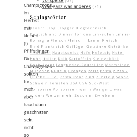
Vorspeise
(67)
Champignons,
Was ganz was anderes
(71)
im
Schlagwörter
Herbst
mit
Bayern
Blog Blogger Blogtechnisch
Deutschland
Dinner for one
Einkaufen
Emilia-
kleinen
Romagna
Fleisch
Fleisch - Lamm
Fleisch -
(!)
Rind
Frankreich
Geflügel
Getränke
Getränke
Pfifferlingen.
- Rotwein
Hauptspeise
Hefe
Hefeteig
Hotel
Die
Huhn
Italien
Kalb
Kartoffeln
Kleingebäck
Koch-Event
Languedoc-Roussillon
Marmelade
Champignons
München
Nudeln
Orangen
Paris
Pasta
Pizza -
sollten
Quiche + Co.
Restaurant
Rind
Rührteig
Sahne
für
Schwein
Tomaten
USA
USA Süd-West
mich
Vorspeise
Vorspeise - warm
Was ganz was
anders
Weizenmehl
Zucchini
Zwiebeln
aber
hauchdünn
geschnitten
sein,
nicht
so