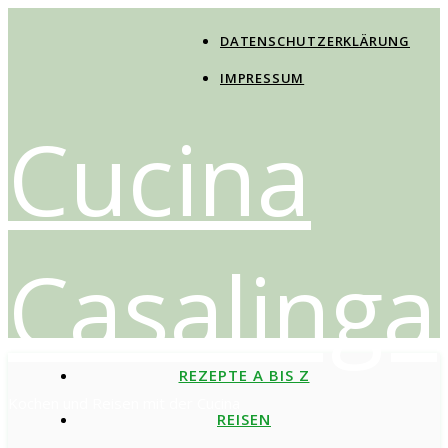
DATENSCHUTZERKLÄRUNG
IMPRESSUM
Cucina
Casalinga
REZEPTE A BIS Z
Kochen und Reisen mit der Cucina
REISEN