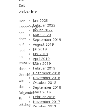
Zeit
bleibt.
Archiv
Juni 2023
Der
Februar 2022
Landmetzger
Januar 2022
hat
März 2020
aber
September 2019
August 2019
auf
Juli 2019
und
Juni 2019
so
April 2019
entstehen
März 2019
Februar 2019
dann
Dezember 2018
Gerichte
November 2018
wie
Oktober 2018
das
September 2018
März 2018
folgende.
Februar 2018
Ein
November 2017
bißchen
Oktober 2017