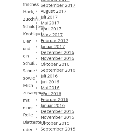
frisches
September 2017
August 2017
Hack,
Juli 2017
Zucchini,
Mai 2017
Schalotten,
April 2017
Knoblauch,
März 2017
Februar 2017
Eier
Januar 2017
und
Dezember 2016
ein
November 2016
Schuß
Oktober 2016
September 2016
Sahne
Juli 2016
sowie
Juni 2016
Milch
Mai 2016
zusammen
April 2016
Februar 2016
mit
Januar 2016
einer
Dezember 2015
Rolle
November 2015
Blätterteig
Oktober 2015
September 2015
oder