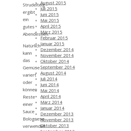
August 2015
Strudelteig
Juli 2015
ergibt
Juni 2015
ein
Mai 2015
April 2015
gutes
März 2015
Abendessen.
Februar 2015
Januar 2015
Natürlich
Dezember 2014
kann
November 2014
das
Oktober 2014
September 2014
Gemüse
August 2014
variert
Juli 2014
oder
Juni 2014
können
Mai 2014
April 2014
Reste
März 2014
einer
Januar 2014
Sauce
Dezember 2013
Bolognese
November 2013
Oktober 2013
verwendet