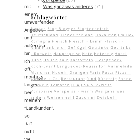
Vorspeise
(67)
Was ganz was anderes
(71)
mit
einem
Schlagwörter
umwerfenden
Bayern
Blog Blogger Blogtechnisch
Angebot
Deutschland
Dinner for one
Einkaufen
Emilia-
und
Romagna
Fleisch
Fleisch - Lamm
Fleisch -
außerdem
Rind
Frankreich
Geflügel
Getränke
Getränke
bin
- Rotwein
Hauptspeise
Hefe
Hefeteig
Hotel
Huhn
Italien
Kalb
Kartoffeln
Kleingebäck
ich
Koch-Event
Languedoc-Roussillon
Marmelade
oft
München
Nudeln
Orangen
Paris
Pasta
Pizza -
montags
Quiche + Co.
Restaurant
Rind
Rührteig
Sahne
länger
Schwein
Tomaten
USA
USA Süd-West
Vorspeise
Vorspeise - warm
Was ganz was
bei
anders
Weizenmehl
Zucchini
Zwiebeln
meinem
“Landkunden”,
so
daß
nicht
viel