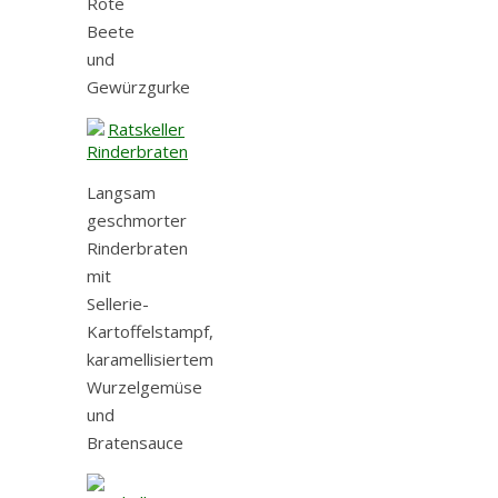
Rote
Beete
und
Gewürzgurke
Langsam
geschmorter
Rinderbraten
mit
Sellerie-
Kartoffelstampf,
karamellisiertem
Wurzelgemüse
und
Bratensauce