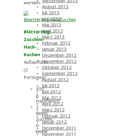
September 2013
werden.
August 2013
Juli 2013
Juni 2013
Mai 2013
April 2013
Blätterteig-
März 2013
Zucchini-
Februar 2013
Hack-
Januar 2013
Kuchen
Dezember 2012
November 2012
Auflaufform
Oktober 2012
(2
September 2012
Portionen)
August 2012
Juli 2012
300
Juni 2012
g
Mai 2012
Hackfleisch
April 2012
2
März 2012
kleine
Februar 2012
Zucchini,
Januar 2012
in
Dezember 2011
kleine
November 2011