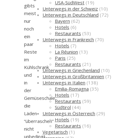
USA-SüdWest
(19)
gibts
Unterwegs in der Schweiz
(10)
meist
Unterwegs in Deutschland
(72)
Bayern
(62)
nur
Hotels
(6)
noch
Restaurants
(53)
ein
Unterwegs in Frankreich
(70)
paar
Hotels
(7)
La Réunion
(13)
Reste
Paris
(25)
im
Restaurants
(21)
Kühlschrank
Unterwegs in Griechenland
(10)
und
Unterwegs in Großbritannien
(7)
Unterwegs in Italien
(138)
in
Emilia-Romagna
(35)
der
Hotels
(17)
Gemüseschale,
Restaurants
(59)
die
Südtirol
(44)
Unterwegs in Österreich
(29)
Läden
Hotels
(19)
“überraschen”
Restaurants
(16)
nicht
Vegetarisch
(1)
unbedingt