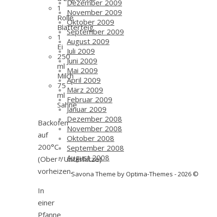
Dezember 2009
1
November 2009
Rolle
Oktober 2009
Blätterteig
September 2009
1
August 2009
Ei
Juli 2009
250
Juni 2009
ml
Mai 2009
Milch
April 2009
75
März 2009
ml
Februar 2009
Sahne
Januar 2009
Dezember 2008
Backofen
November 2008
auf
Oktober 2008
200°C
September 2008
August 2008
(Ober-/Unterhitze)
vorheizen.
Savona Theme by Optima-Themes - 2026 ©
In
einer
Pfanne