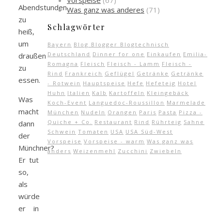
Vorspeise
(67)
Abendstunden
Was ganz was anderes
(71)
zu
Schlagwörter
heiß,
um
Bayern
Blog Blogger Blogtechnisch
Deutschland
Dinner for one
Einkaufen
Emilia-
draußen
Romagna
Fleisch
Fleisch - Lamm
Fleisch -
zu
Rind
Frankreich
Geflügel
Getränke
Getränke
essen.
- Rotwein
Hauptspeise
Hefe
Hefeteig
Hotel
Huhn
Italien
Kalb
Kartoffeln
Kleingebäck
Was
Koch-Event
Languedoc-Roussillon
Marmelade
macht
München
Nudeln
Orangen
Paris
Pasta
Pizza -
Quiche + Co.
Restaurant
Rind
Rührteig
Sahne
dann
Schwein
Tomaten
USA
USA Süd-West
der
Vorspeise
Vorspeise - warm
Was ganz was
Münchner?
anders
Weizenmehl
Zucchini
Zwiebeln
Er tut
so,
als
würde
er in