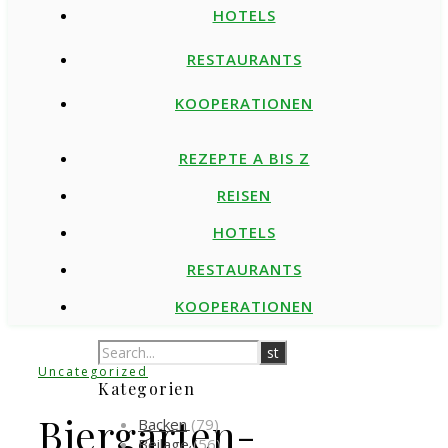
HOTELS
RESTAURANTS
KOOPERATIONEN
REZEPTE A BIS Z
REISEN
HOTELS
RESTAURANTS
KOOPERATIONEN
Uncategorized
Kategorien
Biergarten-
Backen
(79)
Beilage
(56)