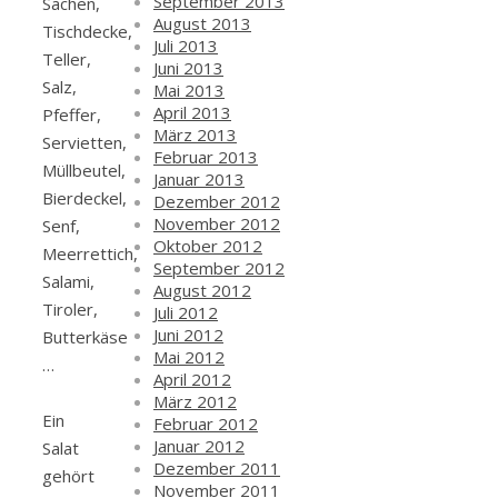
September 2013
Sachen,
August 2013
Tischdecke,
Juli 2013
Teller,
Juni 2013
Salz,
Mai 2013
April 2013
Pfeffer,
März 2013
Servietten,
Februar 2013
Müllbeutel,
Januar 2013
Bierdeckel,
Dezember 2012
November 2012
Senf,
Oktober 2012
Meerrettich,
September 2012
Salami,
August 2012
Tiroler,
Juli 2012
Juni 2012
Butterkäse
Mai 2012
…
April 2012
März 2012
Ein
Februar 2012
Januar 2012
Salat
Dezember 2011
gehört
November 2011