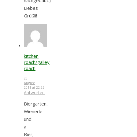
nachgebaut:)
Liebes
Grüßli!
kitchen
roach/galley
roach
23.
August
2011 at 22:25
Antworten
Biergarten,
Wienerle
und
a
Bier,