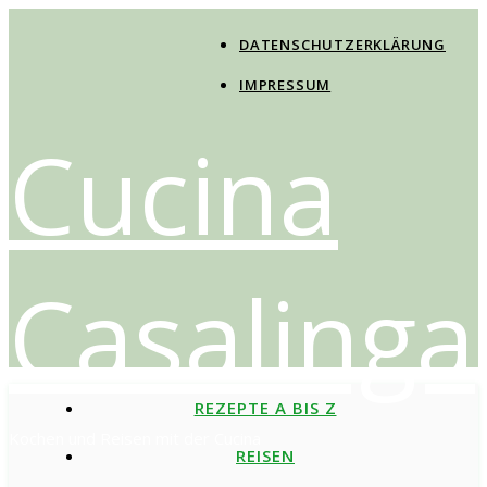
DATENSCHUTZERKLÄRUNG
IMPRESSUM
Cucina
Casalinga
REZEPTE A BIS Z
Kochen und Reisen mit der Cucina
REISEN