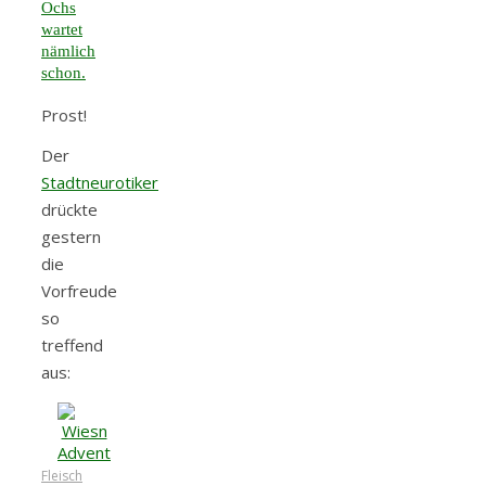
Ochs
wartet
nämlich
schon.
Prost!
Der
Stadtneurotiker
drückte
gestern
die
Vorfreude
so
treffend
aus:
Fleisch