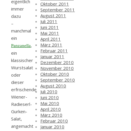
eigentlich
Oktober 2011
immer
September 2011
August 2011
dazu
Juli 2011
–
Juni 2011
manchmal
Mai 2011
ein
April 2011
März 2011
,
Panzanella
Februar 2011
ein
Januar 2011
klassischer
Dezember 2010
Wurstsalat
November 2010
Oktober 2010
oder
September 2010
dieser
August 2010
erfrischende
Juli 2010
Wiener-
Juni 2010
Mai 2010
Radieserl-
April 2010
Gurken-
März 2010
Salat,
Februar 2010
angemacht
Januar 2010