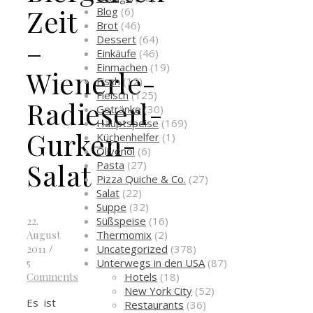
Zeit
Blog
(6)
Brot
(46)
Dessert
(64)
–
Einkäufe
(46)
Einmachen
(19)
Wienerle-
Fisch
(12)
Fleisch
(125)
Radieserl-
Getränke
(30)
Hauptspeise
(169)
Gurken-
Küchenhelfer
(1)
Olivenöl
(6)
Salat
Pasta
(27)
Pizza Quiche & Co.
(27)
Salat
(22)
Suppe
(32)
Süßspeise
(16)
22.
Thermomix
(2)
August
Uncategorized
(378)
2011
/
Unterwegs in den USA
(87)
5
Hotels
(18)
Comments
New York City
(52)
Es ist
Restaurants
(36)