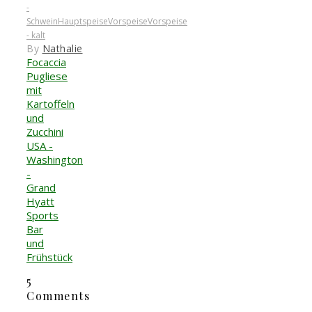
-
Schwein
Hauptspeise
Vorspeise
Vorspeise
- kalt
By
Nathalie
Focaccia
Pugliese
mit
Kartoffeln
und
Zucchini
USA -
Washington
-
Grand
Hyatt
Sports
Bar
und
Frühstück
5
Comments