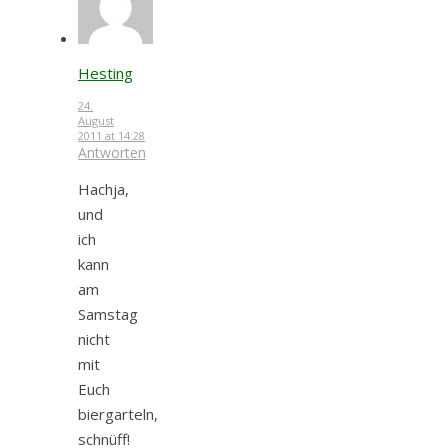
Hesting
24.
August
2011 at 14:28
Antworten
Hachja,
und
ich
kann
am
Samstag
nicht
mit
Euch
biergarteln,
schnüff!