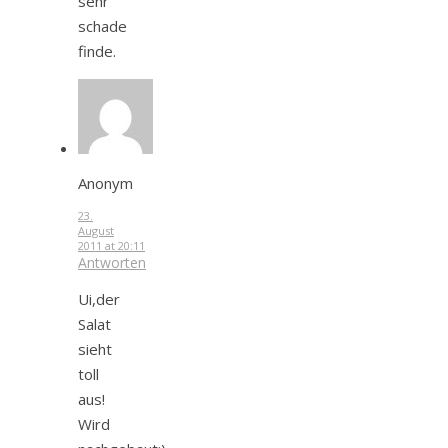
sehr
schade
finde.
Anonym
23.
August
2011 at 20:11
Antworten
Ui,der
Salat
sieht
toll
aus!
Wird