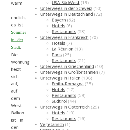
USA-SüdWest
(19)
warm
Unterwegs in der Schweiz
(10)
–
Unterwegs in Deutschland
(72)
endlich,
Bayern
(62)
es ist
Hotels
(6)
Restaurants
(53)
Sommer
Unterwegs in Frankreich
(70)
in der
Hotels
(7)
.
Stadt
La Réunion
(13)
Paris
(25)
Die
Restaurants
(21)
Wohnung
Unterwegs in Griechenland
(10)
heizt
Unterwegs in Großbritannien
(7)
sich
Unterwegs in Italien
(138)
Emilia-Romagna
(35)
auf,
Hotels
(17)
auf
Restaurants
(59)
dem
Südtirol
(44)
West-
Unterwegs in Österreich
(29)
Hotels
(19)
Balkon
Restaurants
(16)
ist in
Vegetarisch
(1)
den