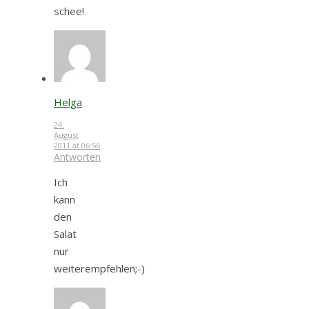
schee!
Helga
24.
August
2011 at 06:56
Antworten
Ich
kann
den
Salat
nur
weiterempfehlen;-)