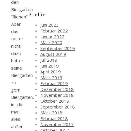
den
Biergarten
Archiv
“fliehen”.
Aber
Juni 2023
Februar 2022
das
Januar 2022
tut er
März 2020
nicht,
September 2019
dazu
August 2019
Juli 2019
hat er
Juni 2019
seine
April 2019
Biergärten
März 2019
zu
Februar 2019
Dezember 2018
gern.
November 2018
Biergärten,
Oktober 2018
in die
September 2018
man
März 2018
Februar 2018
alles
November 2017
außer
Oktober 2017