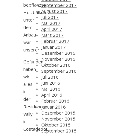
bepflanzte
September 2017
August 2017
Holzbalkon
Juli 2017
unter
Mai 2017
dem
April 2017
Anbau
März 2017
Februar 2017
war
Januar 2017
unserer.
Dezember 2016
November 2016
Gefunden
Oktober 2016
haben
September 2016
wir
Juli 2016
Juni 2016
alles
Mai 2016
in
April 2016
der
Februar 2016
Residence
Januar 2016
Dezember 2015
Vally
November 2015
in
Oktober 2015
Costadedoi,
September 2015