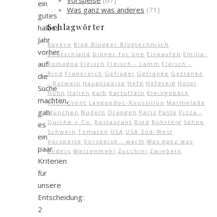
Vorspeise
(67)
ein
Was ganz was anderes
(71)
gutes
Schlagwörter
halbes
Jahr
Bayern
Blog Blogger Blogtechnisch
vorher
Deutschland
Dinner for one
Einkaufen
Emilia-
auf
Romagna
Fleisch
Fleisch - Lamm
Fleisch -
Rind
Frankreich
Geflügel
Getränke
Getränke
die
- Rotwein
Hauptspeise
Hefe
Hefeteig
Hotel
Suche
Huhn
Italien
Kalb
Kartoffeln
Kleingebäck
machten,
Koch-Event
Languedoc-Roussillon
Marmelade
gab
München
Nudeln
Orangen
Paris
Pasta
Pizza -
Quiche + Co.
Restaurant
Rind
Rührteig
Sahne
es
Schwein
Tomaten
USA
USA Süd-West
ein
Vorspeise
Vorspeise - warm
Was ganz was
paar
anders
Weizenmehl
Zucchini
Zwiebeln
Kriterien
für
unsere
Entscheidung:
2