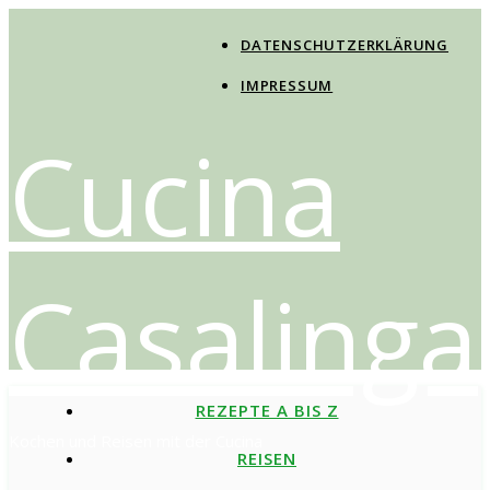
DATENSCHUTZERKLÄRUNG
IMPRESSUM
Cucina
Casalinga
REZEPTE A BIS Z
Kochen und Reisen mit der Cucina
REISEN