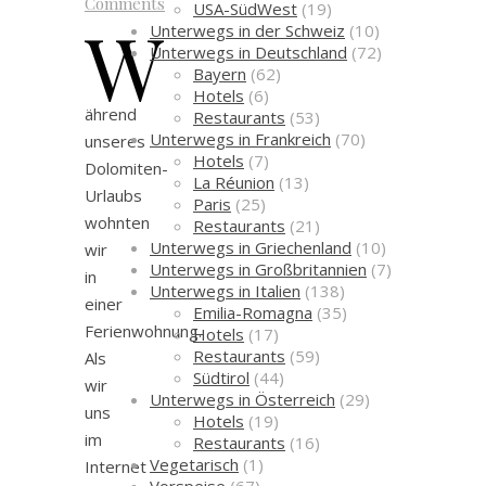
Comments
USA-SüdWest
(19)
W
Unterwegs in der Schweiz
(10)
Unterwegs in Deutschland
(72)
Bayern
(62)
Hotels
(6)
ährend
Restaurants
(53)
Unterwegs in Frankreich
(70)
unseres
Hotels
(7)
Dolomiten-
La Réunion
(13)
Urlaubs
Paris
(25)
wohnten
Restaurants
(21)
Unterwegs in Griechenland
(10)
wir
Unterwegs in Großbritannien
(7)
in
Unterwegs in Italien
(138)
einer
Emilia-Romagna
(35)
Ferienwohnung.
Hotels
(17)
Restaurants
(59)
Als
Südtirol
(44)
wir
Unterwegs in Österreich
(29)
uns
Hotels
(19)
im
Restaurants
(16)
Vegetarisch
(1)
Internet