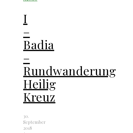
I
–
Badia
–
Rundwanderung
Heilig
Kreuz
30.
September
2018