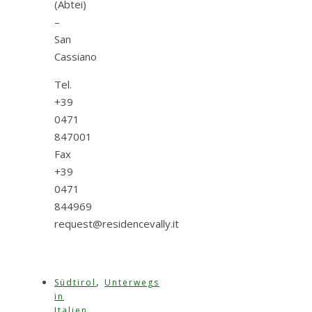
(Abtei)
–
San
Cassiano
Tel.
+39
0471
847001
Fax
+39
0471
844969
request@residencevally.it
,
Südtirol
Unterwegs
in
Italien