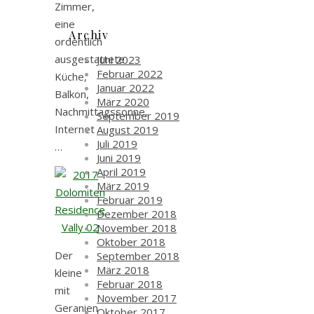
Zimmer,
eine
Archiv
ordentlich
ausgestattete
Juni 2023
Februar 2022
Küche,
Januar 2022
Balkon,
März 2020
Nachmittagssonne,
September 2019
Internet
August 2019
Juli 2019
…
Juni 2019
April 2019
März 2019
Februar 2019
Dezember 2018
November 2018
Oktober 2018
Der
September 2018
März 2018
kleine
Februar 2018
mit
November 2017
Geranien
Oktober 2017