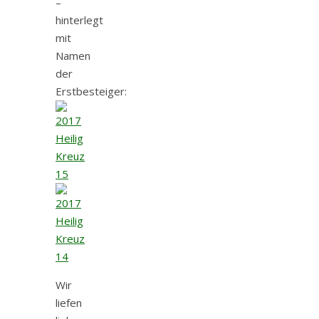
–
hinterlegt
mit
Namen
der
Erstbesteiger:
Wir
liefen