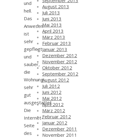
September 2013
und
August 2013
hell.
Juli 2013
Das
Juni 2013
Mai 2013
Anwesen
April 2013
ist
März 2013
sehr
Februar 2013
gepflegt
Januar 2013
Dezember 2012
und
November 2012
sauber,
Oktober 2012
die
September 2012
Wohnung
August 2012
Juli 2012
sehr
Juni 2012
gut
Mai 2012
ausgestattet.
April 2012
Die
März 2012
Februar 2012
Internet-
Januar 2012
Seite
Dezember 2011
des
November 2011