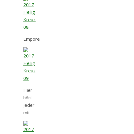
Empore
Hier
hört
jeder
mit.