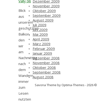
Dezember 2009
November 2009
Blick
Oktober 2009
September 2009
aus
August 2009
unserem
Juli 2009
geschützten
Juni 2009
Balkon,
Mai 2009
April 2009
den
März 2009
wir
Februar 2009
am
Januar 2009
Nachmittag
Dezember 2008
November 2008
nach
Oktober 2008
dem
September 2008
Wandern
August 2008
immer
Savona Theme by Optima-Themes - 2026 ©
zum
Lesen
nutzten
…