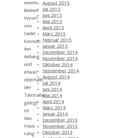
einem
August 2015
Juli 2015
kleinen
Juni 2015
Vorort
Mai 2015
von
April 2015
Sankt
März 2015
Februar 2015
Kassian.
Januar 2015
Am
Dezember 2014
Anhang
November 2014
und
Oktober 2014
September 2014
etwas
August 2014
oberhalb
Juli 2014
der
Juni 2014
Talstraße
Mai 2014
April 2014
gelegt
März 2014
ist
Januar 2014
das
Dezember 2013
Haus
November 2013
Oktober 2013
ruhig