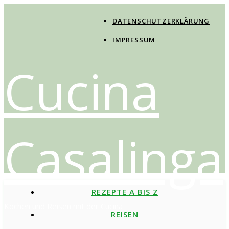
DATENSCHUTZERKLÄRUNG
IMPRESSUM
Cucina
Casalinga
REZEPTE A BIS Z
Kochen und Reisen mit der Cucina
REISEN