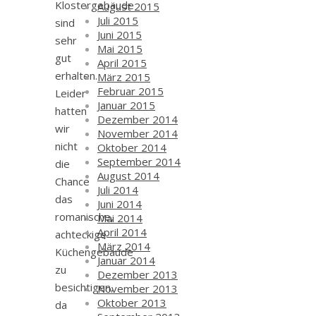
Klostergebäude
August 2015
Juli 2015
sind
Juni 2015
sehr
Mai 2015
gut
April 2015
erhalten.
März 2015
Februar 2015
Leider
Januar 2015
hatten
Dezember 2014
wir
November 2014
nicht
Oktober 2014
September 2014
die
August 2014
Chance
Juli 2014
das
Juni 2014
romanische,
Mai 2014
April 2014
achteckige
März 2014
Küchengebäude
Januar 2014
zu
Dezember 2013
besichtigen,
November 2013
Oktober 2013
da