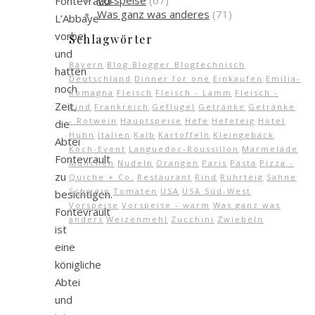
Vorspeise
(67)
Fontevraud-
Was ganz was anderes
(71)
L’Abbaye
vorbei
Schlagwörter
und
Bayern
Blog Blogger Blogtechnisch
hatten
Deutschland
Dinner for one
Einkaufen
Emilia-
noch
Romagna
Fleisch
Fleisch - Lamm
Fleisch -
Zeit,
Rind
Frankreich
Geflügel
Getränke
Getränke
- Rotwein
Hauptspeise
Hefe
Hefeteig
Hotel
die
Huhn
Italien
Kalb
Kartoffeln
Kleingebäck
Abtei
Koch-Event
Languedoc-Roussillon
Marmelade
Fontevrault
München
Nudeln
Orangen
Paris
Pasta
Pizza -
zu
Quiche + Co.
Restaurant
Rind
Rührteig
Sahne
Schwein
Tomaten
USA
USA Süd-West
besichtigen.
Vorspeise
Vorspeise - warm
Was ganz was
Fontevrault
anders
Weizenmehl
Zucchini
Zwiebeln
ist
eine
königliche
Abtei
und