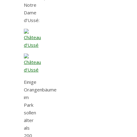
Notre
Dame
d’Ussé:
Einige
Orangenbäume
im
Park
sollen
älter
als
200