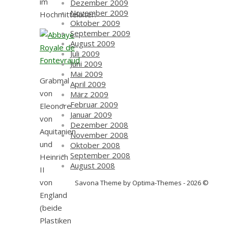
im
Dezember 2009
November 2009
Hochmittelalter.
Oktober 2009
September 2009
August 2009
Juli 2009
Juni 2009
Mai 2009
Grabmal
April 2009
von
März 2009
Februar 2009
Eleonore
Januar 2009
von
Dezember 2008
Aquitanien
November 2008
und
Oktober 2008
September 2008
Heinrich
August 2008
II
von
Savona Theme by Optima-Themes - 2026 ©
England
(beide
Plastiken