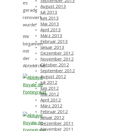
September 2013
es
August 2013
gerade
Juli 2013
renoviert
Juni 2013
Mai 2013
wurde.
April 2013
März 2013
Wir
Februar 2013
begannen
Januar 2013
mit
Dezember 2012
der
November 2012
Oktober 2012
Abteikirche:
September 2012
August 2012
Juli 2012
Juni 2012
Mai 2012
April 2012
März 2012
Februar 2012
Januar 2012
Dezember 2011
November 2011