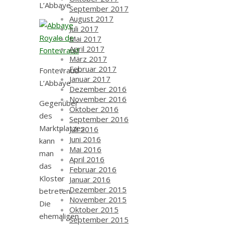
L’Abbaye
September 2017
August 2017
Juli 2017
Mai 2017
April 2017
März 2017
Februar 2017
Fontevraud-
Januar 2017
L’Abbaye
Dezember 2016
November 2016
Gegenüber
Oktober 2016
des
September 2016
Marktplatzes
Juli 2016
Juni 2016
kann
Mai 2016
man
April 2016
das
Februar 2016
Kloster
Januar 2016
Dezember 2015
betreten.
November 2015
Die
Oktober 2015
ehemaligen
September 2015