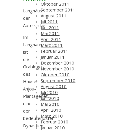
Oktober 2011
September 2011
Langhaus
August 2011
der
Juli 2011
Abteikirche
Juni 2011
Mai 2011
Im
April 2011
Langhaus
März 2011
Februar 2011
ist
Januar 2011
die
Dezember 2010
Grablege
November 2010
des
Oktober 2010
September 2010
Hauses
August 2010
Anjou-
Juli 2010
Plantagenêt,
Juni 2010
eine
Mai 2010
April 2010
der
März 2010
bedeutendsten
Februar 2010
Dynastien
Januar 2010