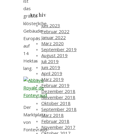
ist
das
Archiv
größte
klösterliche
Juni 2023
Gebäude
Februar 2022
Januar 2022
Europas
März 2020
auf
September 2019
14
August 2019
Hektar
Juli 2019
Juni 2019
lang.
April 2019
März 2019
Februar 2019
Dezember 2018
November 2018
Oktober 2018
Der
September 2018
Marktplatz
März 2018
Februar 2018
von
November 2017
Fontevraud-
Oktober 2017