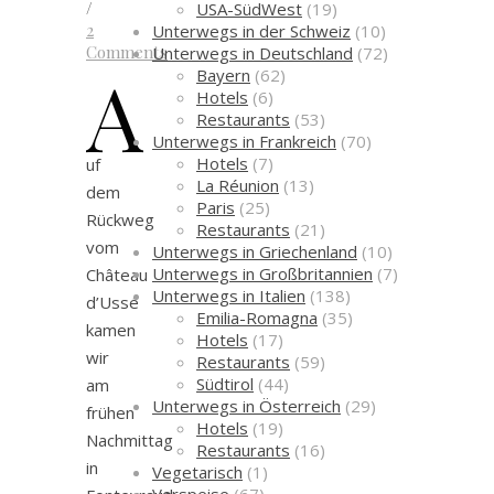
/
USA-SüdWest
(19)
2
Unterwegs in der Schweiz
(10)
Comments
Unterwegs in Deutschland
(72)
A
Bayern
(62)
Hotels
(6)
Restaurants
(53)
Unterwegs in Frankreich
(70)
Hotels
(7)
uf
La Réunion
(13)
dem
Paris
(25)
Rückweg
Restaurants
(21)
vom
Unterwegs in Griechenland
(10)
Unterwegs in Großbritannien
(7)
Château
Unterwegs in Italien
(138)
d’Ussé
Emilia-Romagna
(35)
kamen
Hotels
(17)
wir
Restaurants
(59)
Südtirol
(44)
am
Unterwegs in Österreich
(29)
frühen
Hotels
(19)
Nachmittag
Restaurants
(16)
in
Vegetarisch
(1)