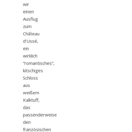
wir
einen
Ausflug
zum
Château
d’Ussé,
ein
wirklich
“romantisches”,
kitschiges
Schloss
aus
weißem
Kalktuff,
das
passenderweise
den
französischen