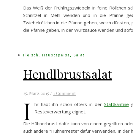
Das Weiß der Frühlingszwiebeln in feine Röllchen sc
Schnitzel in Mehl wenden und in die Pfanne ge
Zwiebelröllchen in die Pfanne geben, weich dünsten, p
die Pfanne geben, in der Würzsauce wenden und sofor
,
,
Fleisch
Hauptspeise
Salat
Hendlbrustsalat
25. März 2015
/
1 Comment
I
hr habt ihn schon öfters in der
Stattkantine
g
Resteverwertung eignet.
Die Hühnerbrust dafür kann von einem gegrillten ode
auch andere “Hühnerreste” dafür verwenden. In der 