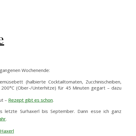
e
ergangenen Wochenende:
müsebett (halbierte Cocktailtomaten, Zucchinischeiben,
i 200°C (Ober-/Unterhitze) für 45 Minuten gegart – dazu
ut –
Rezept gibt es schon
.
s letzte Surhaxerl bis September. Dann esse ich ganz
ahr
.