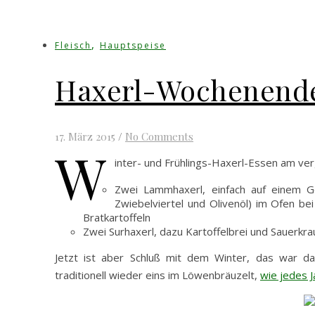
,
Fleisch
Hauptspeise
Haxerl-Wochenend
17. März 2015
/
No Comments
W
inter- und Frühlings-Haxerl-Essen am v
Zwei Lammhaxerl, einfach auf einem Ge
Zwiebelviertel und Olivenöl) im Ofen be
Bratkartoffeln
Zwei Surhaxerl, dazu Kartoffelbrei und Sauerkra
Jetzt ist aber Schluß mit dem Winter, das war da
traditionell wieder eins im Löwenbräuzelt,
wie jedes J