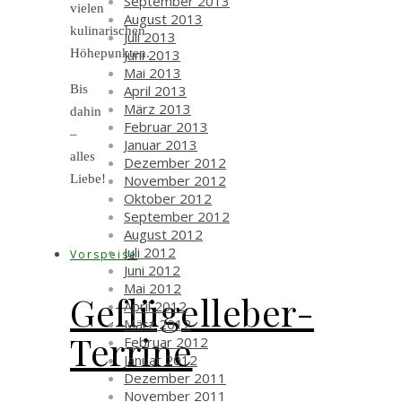
September 2013
vielen
August 2013
kulinarischen
Juli 2013
Juni 2013
Höhepunkten.
Mai 2013
April 2013
Bis
März 2013
dahin
Februar 2013
–
Januar 2013
alles
Dezember 2012
November 2012
Liebe!
Oktober 2012
September 2012
August 2012
Juli 2012
Vorspeise
Juni 2012
Mai 2012
Geflügelleber-
April 2012
März 2012
Terrine
Februar 2012
Januar 2012
Dezember 2011
November 2011