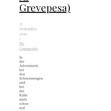
Grevepesa)
17.
Dezember
2010
/
No
Comments
In
der
Adventszeit,
bei
den
Schneemengen
und
bei
der
Kälte
darfs
schon
mal