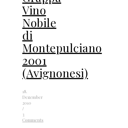
Vino
Nobile
di
Montepulciano
2001
(Avignonesi)
18.
Dezember
2010
/
3
Comments