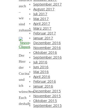
natürlich
September 2017
auch
August 2017
–
Juli 2017
Mai 2017
wir
April 2017
sind
März 2017
zuhause.
Februar 2017
Januar 2017
Dezember 2016
November 2016
Oktober 2016
Der
September 2016
Juli 2016
Herr
Juni 2016
der
Mai 2016
Cucina
April 2016
und
Februar 2016
Januar 2016
ich
Dezember 2015
wünschen
November 2015
Euch
Oktober 2015
deshalb
September 2015