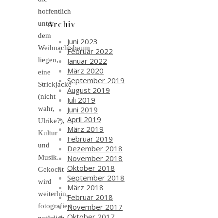
hoffentlich
Archiv
unter
dem
Juni 2023
Weihnachtsbaum
Februar 2022
Januar 2022
liegen,
März 2020
eine
September 2019
Strickjacke
August 2019
(nicht
Juli 2019
Juni 2019
wahr,
April 2019
Ulrike?),
März 2019
Kultur
Februar 2019
und
Dezember 2018
November 2018
Musik.
Oktober 2018
Gekocht
September 2018
wird
März 2018
weiterhin,
Februar 2018
November 2017
fotografiert
Oktober 2017