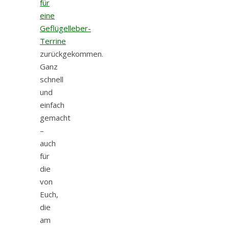
für
eine
Geflügelleber-
Terrine
zurückgekommen.
Ganz
schnell
und
einfach
gemacht
–
auch
für
die
von
Euch,
die
am