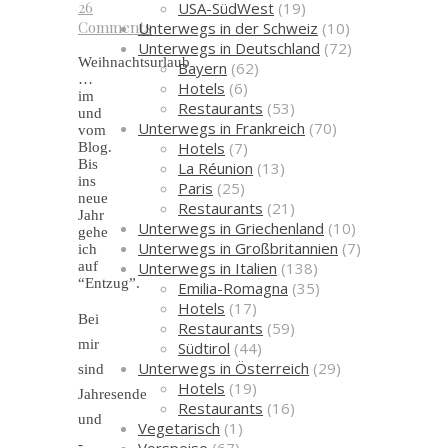
26
USA-SüdWest
(19)
Comments
Unterwegs in der Schweiz
(10)
Unterwegs in Deutschland
(72)
Weihnachtsurlaub
Bayern
(62)
…
Hotels
(6)
im
Restaurants
(53)
und
Unterwegs in Frankreich
(70)
vom
Hotels
(7)
Blog.
Bis
La Réunion
(13)
ins
Paris
(25)
neue
Restaurants
(21)
Jahr
Unterwegs in Griechenland
(10)
gehe
Unterwegs in Großbritannien
(7)
ich
Unterwegs in Italien
(138)
auf
“Entzug”.
Emilia-Romagna
(35)
Hotels
(17)
Bei
Restaurants
(59)
mir
Südtirol
(44)
Unterwegs in Österreich
(29)
sind
Hotels
(19)
Jahresende
Restaurants
(16)
und
Vegetarisch
(1)
-