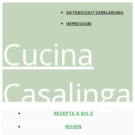
DATENSCHUTZERKLÄRUNG
IMPRESSUM
Cucina
Casalinga
REZEPTE A BIS Z
Kochen und Reisen mit der Cucina
REISEN