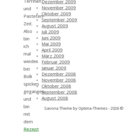
Terrinen
Dezember 2009
November 2009
und
Oktober 2009
Pasteten-
September 2009
Zeit.
August 2009
Also
Juli 2009
Juni 2009
bin
Mai 2009
ich
April 2009
mal
März 2009
wieder
Februar 2009
Januar 2009
bei
Dezember 2008
Bolli
November 2008
spicken
Oktober 2008
gegangen
September 2008
August 2008
und
bin
Savona Theme by Optima-Themes - 2026 ©
mit
dem
Rezept