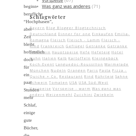
Vorspeise
(67)
Was ganz was anderes
(71)
beginn
berufliche
Schlagwörter
“Hochphasen”,
Bayern
Blog Blogger Blogtechnisch
aber
Deutschland
Dinner for one
Einkaufen
Emilia-
Zeit
Romagna
Fleisch
Fleisch - Lamm
Fleisch -
bleibt
Rind
Frankreich
Geflügel
Getränke
Getränke
hoffentlich
- Rotwein
Hauptspeise
Hefe
Hefeteig
Hotel
Huhn
Italien
Kalb
Kartoffeln
Kleingebäck
doch
Koch-Event
Languedoc-Roussillon
Marmelade
für
München
Nudeln
Orangen
Paris
Pasta
Pizza -
ein
Quiche + Co.
Restaurant
Rind
Rührteig
Sahne
paar
Schwein
Tomaten
USA
USA Süd-West
Vorspeise
Vorspeise - warm
Was ganz was
Stunden
anders
Weizenmehl
Zucchini
Zwiebeln
mehr
Schlaf,
einige
gute
Bücher,
die