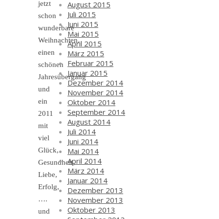
August 2015
jetzt
Juli 2015
schon
Juni 2015
wunderbare
Mai 2015
Weihnachten,
April 2015
März 2015
einen
Februar 2015
schönen
Januar 2015
Jahresübergang
Dezember 2014
und
November 2014
Oktober 2014
ein
September 2014
2011
August 2014
mit
Juli 2014
viel
Juni 2014
Mai 2014
Glück,
April 2014
Gesundheit,
März 2014
Liebe,
Januar 2014
Erfolg,
Dezember 2013
November 2013
….
Oktober 2013
und