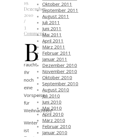
19.
Oktober 2011
Dezember
September 2011
2010
August 2011
/
Juli 2011
3
Juni 2011
Comments
Mai 2011
B
April 2011
März 2011
Februar 2011
Januar 2011
raucht
Dezember 2010
November 2010
Ihr
Oktober 2010
noch
September 2010
eine
August 2010
Vorspeise
Juli 2010
Juni 2010
für
Mai 2010
Weihnachten?
April 2010
März 2010
Winter
Februar 2010
ist
Januar 2010