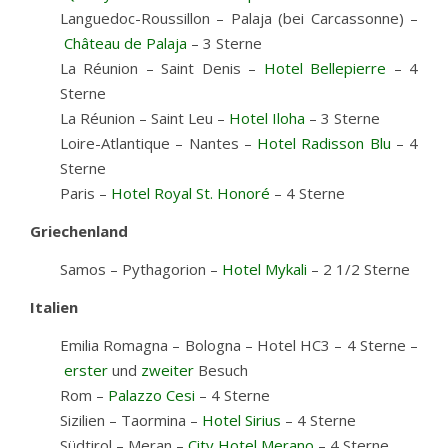
Languedoc-Roussillon – Palaja (bei Carcassonne) –
Château de Palaja
– 3 Sterne
La Réunion – Saint Denis –
Hotel Bellepierre
– 4
Sterne
La Réunion – Saint Leu –
Hotel Iloha
– 3 Sterne
Loire-Atlantique – Nantes –
Hotel Radisson Blu
– 4
Sterne
Paris –
Hotel Royal St. Honoré
– 4 Sterne
Griechenland
Samos – Pythagorion –
Hotel Mykali
– 2 1/2 Sterne
Italien
Emilia Romagna – Bologna – Hotel HC3 – 4 Sterne –
erster
und
zweiter
Besuch
Rom –
Palazzo Cesi
– 4 Sterne
Sizilien – Taormina –
Hotel Sirius
– 4 Sterne
Südtirol – Meran –
City Hotel Merano
– 4 Sterne