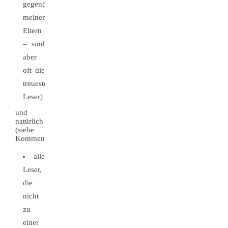
gegenüber
meinen
Eltern
– sind
aber
oft die
treuesten
Leser)
und
natürlich
(siehe
Kommentare)
alle
Leser,
die
nicht
zu
einer