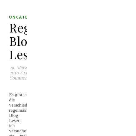
UNCATEGORIZED
Regelmäßige
Blog-
Leser
29. März
2010
/
15
Comments
Es gibt ja
die
verschiedensten,
regelmäßigen
Blog-
Leser;
ich
versuche