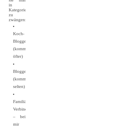
sie mal
in
Kategorien
zu
zwängen:
Koch-
Blogger
(kommentieren
öfter)
Blogger
(kommentieren
selten)
Familiäre
Verbindungen
– bei
mir