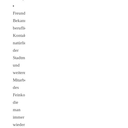
Freunde,
Bekannte,
berufliche
Kontakte,
natürlich
der
Stadtmetzger
und
weitere
Mitarbeiter
des
Feinkostgeschäftes,
die
man
immer
wieder