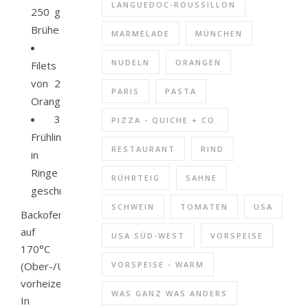
LANGUEDOC-ROUSSILLON
250 g
Brühe
MARMELADE
MÜNCHEN
NUDELN
ORANGEN
Filets
von 2
PARIS
PASTA
Orangen
3
PIZZA - QUICHE + CO.
Frühlingszwiebeln,
RESTAURANT
RIND
in
Ringe
RÜHRTEIG
SAHNE
geschnitten
SCHWEIN
TOMATEN
USA
Backofen
auf
USA SÜD-WEST
VORSPEISE
170°C
(Ober-/Unterhitze)
VORSPEISE - WARM
vorheizen.
WAS GANZ WAS ANDERS
In