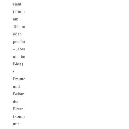
sieht
(kommentieren
am
Telefon
oder
persönlich
– aber
nie im
Blog)
Freunde
und
Bekannte
der
Eltern
(kommentieren
nur