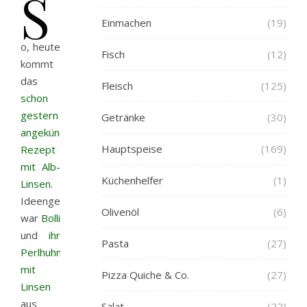
S
Einmachen
(19)
o, heute
Fisch
(12)
kommt
das
Fleisch
(125)
schon
gestern
Getränke
(30)
angekündigte
Hauptspeise
(169)
Rezept
mit Alb-
Küchenhelfer
(1)
Linsen
.
Ideengeberin
Olivenöl
(6)
war
Bolli
und
ihr
Pasta
(27)
Perlhuhn
mit
Pizza Quiche & Co.
(27)
Linsen
aus
Salat
(22)