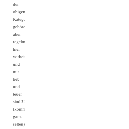
der
obigen
Kategorien
gehören,
aber
regelmäßig
hier
vorbeischauen
und
mir
lieb
und
teuer
sind!!!
(kommentieren
ganz
selten)