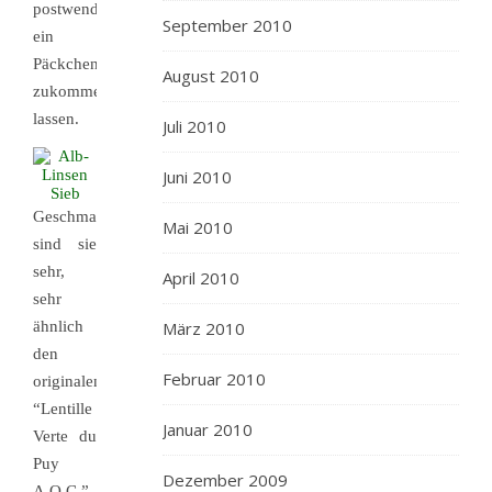
postwendend
September 2010
ein
Päckchen
August 2010
zukommen
lassen.
Juli 2010
Juni 2010
Geschmacklich
Mai 2010
sind sie
sehr,
April 2010
sehr
ähnlich
März 2010
den
Februar 2010
originalen
“Lentille
Januar 2010
Verte du
Puy
Dezember 2009
A.O.C.”,