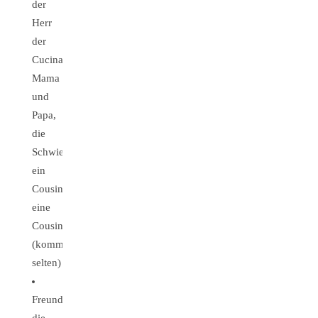
der
Herr
der
Cucina,
Mama
und
Papa,
die
SchwieMa,
ein
Cousin,
eine
Cousine
(kommentieren
selten)
Freunde,