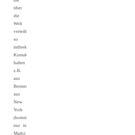
die
über
die
Welt
verteilt
so
indirekt
Kontakt
halten
z.B.
aus
Bremen,
aus
New
York
(kommentieren
nur in
Mails)