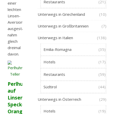
Restaurants
(21)
einer
leichten
Unterwegs in Griechenland
(10)
Linsen-
Aversion
Unterwegs in Großbritannien
(7)
ausgestattet)
nahm
Unterwegs in Italien
(138)
gleich
dreimal
Emilia-Romagna
(35)
davon.
Hotels
(17)
Restaurants
(59)
Perlhuhn
Südtirol
(44)
auf
Linsen-
Unterwegs in Österreich
(29)
Speck-
Orangen-
Hotels
(19)