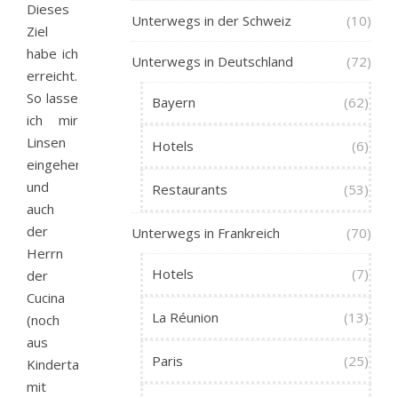
Dieses
Unterwegs in der Schweiz
(10)
Ziel
habe ich
Unterwegs in Deutschland
(72)
erreicht.
So lasse
Bayern
(62)
ich mir
Linsen
Hotels
(6)
eingehen
und
Restaurants
(53)
auch
der
Unterwegs in Frankreich
(70)
Herrn
Hotels
(7)
der
Cucina
La Réunion
(13)
(noch
aus
Paris
(25)
Kindertagen
mit