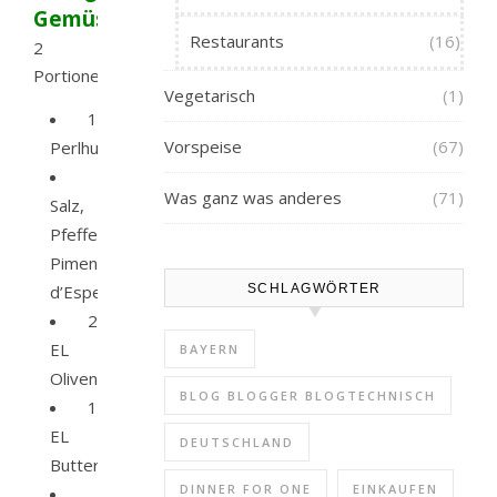
Gemüse
Restaurants
(16)
2
Portionen
Vegetarisch
(1)
1
Vorspeise
(67)
Perlhuhn
Was ganz was anderes
(71)
Salz,
Pfeffer,
Piment
d’Espelette
SCHLAGWÖRTER
2
EL
BAYERN
Olivenöl
BLOG BLOGGER BLOGTECHNISCH
1
EL
DEUTSCHLAND
Butter
DINNER FOR ONE
EINKAUFEN