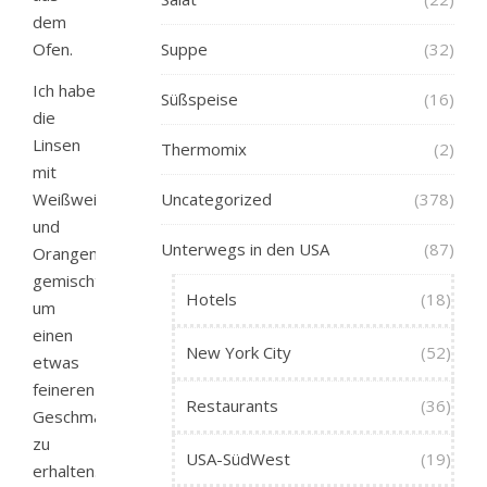
dem
Ofen.
Suppe
(32)
Ich habe
Süßspeise
(16)
die
Linsen
Thermomix
(2)
mit
Weißwein
Uncategorized
(378)
und
Unterwegs in den USA
(87)
Orangenfilets
gemischt,
Hotels
(18)
um
einen
New York City
(52)
etwas
feineren
Restaurants
(36)
Geschmack
zu
USA-SüdWest
(19)
erhalten.