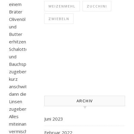
einem
WEIZENMEHL
ZUCCHINI
Bräter
Olivenöl
ZWIEBELN
und
Butter
erhitzen,
Schalotten
und
Bauchspeck
zugeben,
kurz
anschwitzen,
dann die
Linsen
ARCHIV
zugeben.
Alles
Juni 2023
miteinander
vermischen,
Februar 2022