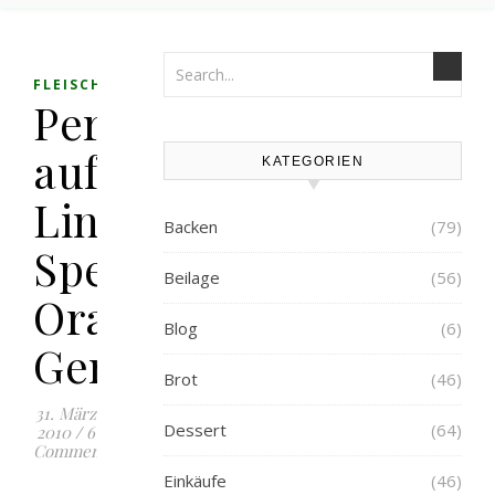
,
FLEISCH
HAUPTSPEISE
Perlhuhn
auf
KATEGORIEN
Linsen-
Backen
(79)
Speck-
Beilage
(56)
Orangen-
Blog
(6)
Gemüse
Brot
(46)
31. März
Dessert
(64)
2010
/
6
Comments
Einkäufe
(46)