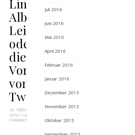
Linsen,
Juli 2016
Alb-
Juni 2016
Leisa
Mai 2016
oder
April 2016
die
Vorteile
Februar 2016
von
Januar 2016
Twitter
Dezember 2015
November 2015
30. März
2010
/
14
Comments
Oktober 2015
September 2015