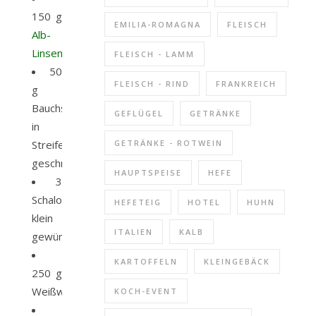
150 g
EMILIA-ROMAGNA
FLEISCH
Alb-
Linsen
FLEISCH - LAMM
50
FLEISCH - RIND
FRANKREICH
g
Bauchspeck,
GEFLÜGEL
GETRÄNKE
in
Streifen
GETRÄNKE - ROTWEIN
geschnitten
HAUPTSPEISE
HEFE
3
Schalotten,
HEFETEIG
HOTEL
HUHN
klein
ITALIEN
KALB
gewürfelt
KARTOFFELN
KLEINGEBÄCK
250 g
Weißwein
KOCH-EVENT