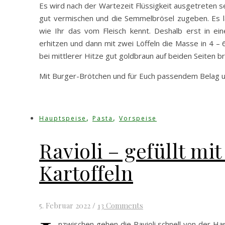
Es wird nach der Wartezeit Flüssigkeit ausgetreten s
gut vermischen und die Semmelbrösel zugeben. Es las
wie Ihr das vom Fleisch kennt. Deshalb erst in ei
erhitzen und dann mit zwei Löffeln die Masse in 4 – 
bei mittlerer Hitze gut goldbraun auf beiden Seiten br
Mit Burger-Brötchen und für Euch passendem Belag u
,
,
Hauptspeise
Pasta
Vorspeise
Ravioli – gefüllt m
Kartoffeln
5. Februar 2022
/
13 Comments
nzwischen gehen die Ravioli schnell von der H