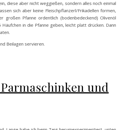
ein, diese aber nicht weggießen, sondern alles noch einmal
sen sich aber keine Fleischpflanzerl/Frikadellen formen,
ner großen Pfanne ordentlich (bodenbedeckend) Olivenöl
6 Häufchen in die Pfanne geben, leicht platt drücken. Dann
aten.
nd Beilagen servieren.
it Parmaschinken und
and. Lange habe ich beim Teig herumexperimentiert, unten