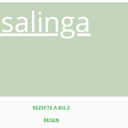
salinga
REZEPTE A BIS Z
REISEN