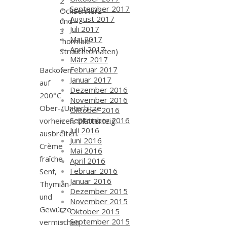
2
September 2017
Ochsenherz-
August 2017
und
Juli 2017
3
Mai 2017
“normale”
April 2017
Strauchtomaten)
März 2017
Februar 2017
Backofen
Januar 2017
auf
Dezember 2016
200°C
November 2016
Ober-/Unterhitze
Oktober 2016
September 2016
vorheizen. Blätterteig
Juli 2016
ausbreiten.
Juni 2016
Crème
Mai 2016
fraîche,
April 2016
Februar 2016
Senf,
Januar 2016
Thymian
Dezember 2015
und
November 2015
Gewürze
Oktober 2015
September 2015
vermischen