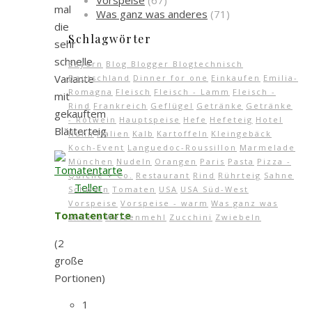
Vorspeise
(67)
mal
Was ganz was anderes
(71)
die
Schlagwörter
sehr
schnelle
Bayern
Blog Blogger Blogtechnisch
Variante
Deutschland
Dinner for one
Einkaufen
Emilia-
Romagna
Fleisch
Fleisch - Lamm
Fleisch -
mit
Rind
Frankreich
Geflügel
Getränke
Getränke
gekauftem
- Rotwein
Hauptspeise
Hefe
Hefeteig
Hotel
Blätterteig.
Huhn
Italien
Kalb
Kartoffeln
Kleingebäck
Koch-Event
Languedoc-Roussillon
Marmelade
München
Nudeln
Orangen
Paris
Pasta
Pizza -
Quiche + Co.
Restaurant
Rind
Rührteig
Sahne
Schwein
Tomaten
USA
USA Süd-West
Vorspeise
Vorspeise - warm
Was ganz was
Tomatentarte
anders
Weizenmehl
Zucchini
Zwiebeln
(2
große
Portionen)
1