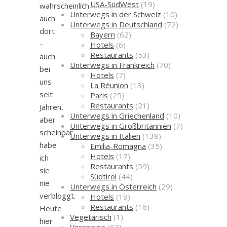
USA-SüdWest
(19)
wahrscheinlich
Unterwegs in der Schweiz
(10)
auch
Unterwegs in Deutschland
(72)
dort
Bayern
(62)
–
Hotels
(6)
Restaurants
(53)
auch
Unterwegs in Frankreich
(70)
bei
Hotels
(7)
uns
La Réunion
(13)
seit
Paris
(25)
Restaurants
(21)
Jahren,
Unterwegs in Griechenland
(10)
aber
Unterwegs in Großbritannien
(7)
scheinbar
Unterwegs in Italien
(138)
habe
Emilia-Romagna
(35)
Hotels
(17)
ich
Restaurants
(59)
sie
Südtirol
(44)
nie
Unterwegs in Österreich
(29)
verbloggt.
Hotels
(19)
Restaurants
(16)
Heute
Vegetarisch
(1)
hier