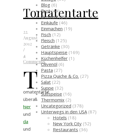
Blog
(6)
Tomatentarte
Brot
(46)
Dessert
(64)
Einkäufe
(46)
Einmachen
(19)
22.
Fisch
(12)
August
Fleisch
(125)
2012
Getränke
(30)
/
Hauptspeise
(169)
4
Küchenhelfer
(1)
Comments
Olivenöl
(6)
T
Pasta
(27)
Pizza Quiche & Co.
(27)
Salat
(22)
Suppe
(32)
omatentarte
Süßspeise
(16)
überall
Thermomix
(2)
Uncategorized
(378)
hier
Unterwegs in den USA
(87)
und
Hotels
(18)
da
New York City
(52)
und
Restaurants
(36)