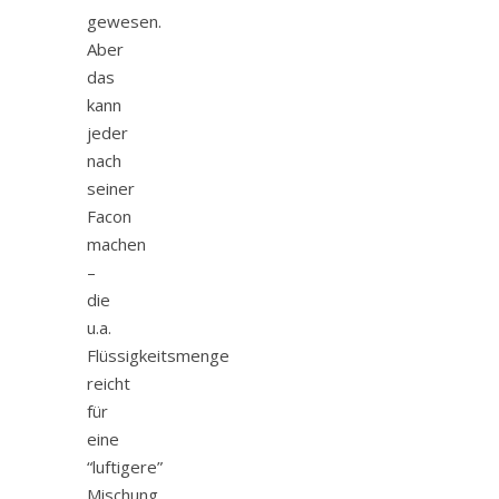
gewesen.
Aber
das
kann
jeder
nach
seiner
Facon
machen
–
die
u.a.
Flüssigkeitsmenge
reicht
für
eine
“luftigere”
Mischung.