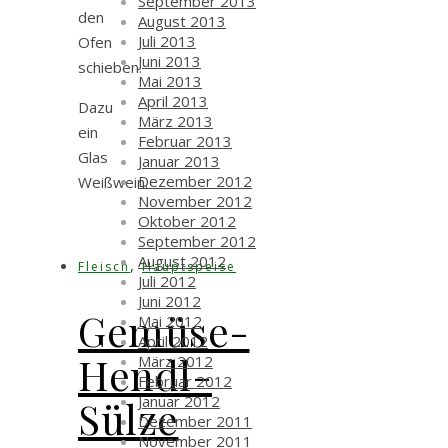
September 2013
den
August 2013
Juli 2013
Ofen
Juni 2013
schieben.
Mai 2013
April 2013
Dazu
März 2013
ein
Februar 2013
Glas
Januar 2013
Dezember 2012
Weißwein.
November 2012
Oktober 2012
September 2012
August 2012
,
Fleisch
Hauptspeise
Juli 2012
Juni 2012
Gemüse-
Mai 2012
April 2012
Hendl-
März 2012
Februar 2012
Januar 2012
Sülze
Dezember 2011
November 2011