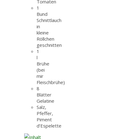
Tomaten
1
Bund
Schnittlauch
in
kleine
Röllchen
geschnitten
1
l
Brühe
(bei
mir
Fleischbrühe)
8
Blätter
Gelatine
Salz,
Pfeffer,
Piment
d’Espelette