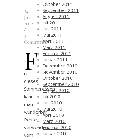
Oktober 2011
September 2011
24.
August 2011
Juli
Juli 2011
2012
Juni 2011
/
Mai 2011
3
April 2011
Comments
F
März 2011
Februar 2011
Januar 2011
Dezember 2010
November 2010
ür
Oktober 2010
dieses
September 2010
Sommeressen
August 2010
kann
Juli 2010
Juni 2010
man
Mai 2010
wunderbar
April 2010
Reste
März 2010
verwenden,
Februar 2010
Januar 2010
vom