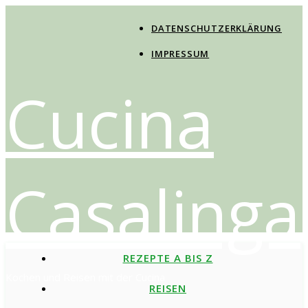
DATENSCHUTZERKLÄRUNG
IMPRESSUM
Cucina
Casalinga
REZEPTE A BIS Z
Kochen und Reisen mit der Cucina
REISEN