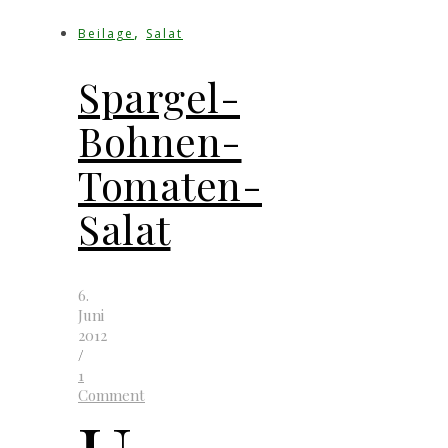
,
Beilage
Salat
Spargel-
Bohnen-
Tomaten-
Salat
6.
Juni
2012
/
1
Comment