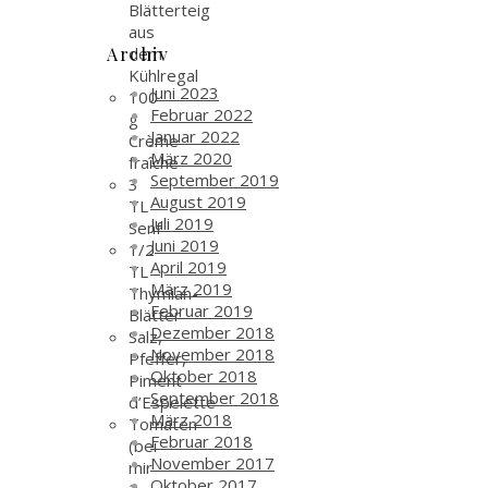
Blätterteig
aus
Archiv
dem
Kühlregal
Juni 2023
100
Februar 2022
g
Januar 2022
Crème
März 2020
fraîche
September 2019
3
August 2019
TL
Juli 2019
Senf
Juni 2019
1/2
April 2019
TL
März 2019
Thymian-
Februar 2019
Blätter
Dezember 2018
Salz,
November 2018
Pfeffer,
Oktober 2018
Piment
September 2018
d’Espelette
März 2018
Tomaten
Februar 2018
(bei
November 2017
mir
Oktober 2017