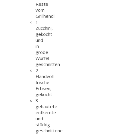
Reste
vom
Grillhendl
1
Zucchini,
gekocht
und
in
grobe
Würfel
geschnitten
2
Handvoll
frische
Erbsen,
gekocht
3
gehäutete
entkernte
und
stückig
geschnittene