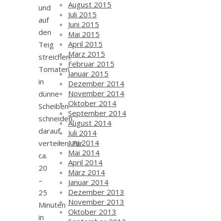
August 2015
und
Juli 2015
auf
Juni 2015
den
Mai 2015
April 2015
Teig
März 2015
streichen.
Februar 2015
Tomaten
Januar 2015
in
Dezember 2014
November 2014
dünne
Oktober 2014
Scheiben
September 2014
schneiden,
August 2014
darauf
Juli 2014
Juni 2014
verteilen. Für
Mai 2014
ca.
April 2014
20
März 2014
–
Januar 2014
Dezember 2013
25
November 2013
Minuten
Oktober 2013
in