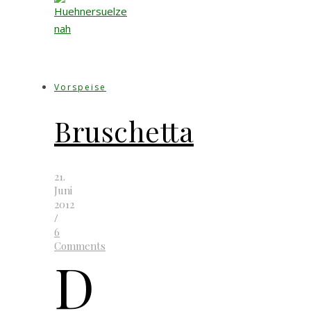
Vorspeise
Bruschetta
21.
Juni
2012
/
6
Comments
D