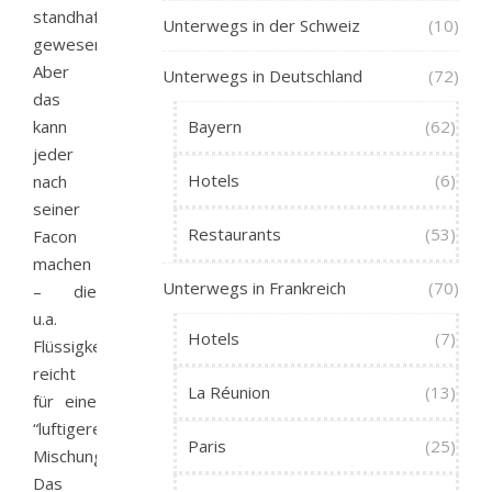
standhaft
Unterwegs in der Schweiz
(10)
gewesen.
Aber
Unterwegs in Deutschland
(72)
das
kann
Bayern
(62)
jeder
Hotels
(6)
nach
seiner
Restaurants
(53)
Facon
machen
Unterwegs in Frankreich
(70)
– die
u.a.
Hotels
(7)
Flüssigkeitsmenge
reicht
La Réunion
(13)
für eine
“luftigere”
Paris
(25)
Mischung.
Das