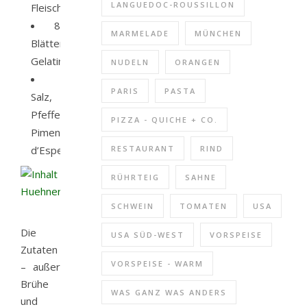
LANGUEDOC-ROUSSILLON
Fleischbrühe)
8
MARMELADE
MÜNCHEN
Blätter
Gelatine
NUDELN
ORANGEN
PARIS
PASTA
Salz,
Pfeffer,
PIZZA - QUICHE + CO.
Piment
d’Espelette
RESTAURANT
RIND
RÜHRTEIG
SAHNE
SCHWEIN
TOMATEN
USA
Die
USA SÜD-WEST
VORSPEISE
Zutaten
VORSPEISE - WARM
– außer
Brühe
WAS GANZ WAS ANDERS
und