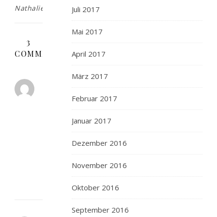
Nathalie
Juli 2017
Mai 2017
3
COMMENTS
April 2017
März 2017
BOLLI'S
KITCHEN
Februar 2017
25.
JULI
Januar 2017
2012 AT 05:27
ANTWORTEN
Dezember 2016
de
rien!
November 2016
Oktober 2016
September 2016