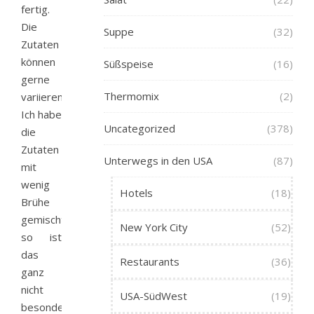
fertig.
Die
Suppe
(32)
Zutaten
können
Süßspeise
(16)
gerne
Thermomix
(2)
variieren.
Ich habe
Uncategorized
(378)
die
Zutaten
Unterwegs in den USA
(87)
mit
wenig
Hotels
(18)
Brühe
gemischt,
New York City
(52)
so ist
das
Restaurants
(36)
ganz
nicht
USA-SüdWest
(19)
besonders