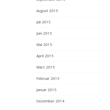
und
August 2015
einem
schuss
Juli 2015
gin
drin.
Juni 2015
aber
als
Mai 2015
resteverwertung
auch
April 2015
eine
März 2015
schöne
sache!
Februar 2015
gerade
in
Januar 2015
münchen
gibt
Dezember 2014
es