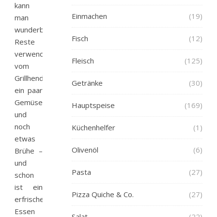
kann
Einmachen
(19)
man
wunderbar
Fisch
(12)
Reste
verwenden,
Fleisch
(125)
vom
Grillhendl,
Getränke
(30)
ein paar
Gemüsesorten
Hauptspeise
(169)
und
noch
Küchenhelfer
(1)
etwas
Olivenöl
(6)
Brühe –
und
Pasta
(27)
schon
ist ein
Pizza Quiche & Co.
(27)
erfrischendes
Essen
Salat
(22)