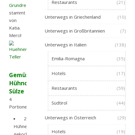
Restaurants
(21)
Grundrezept
stammt
Unterwegs in Griechenland
(10)
von
Katia.
Unterwegs in Großbritannien
(7)
Merci!
Unterwegs in Italien
(138)
Emilia-Romagna
(35)
Hotels
(17)
Gemüse-
Hühnchen-
Restaurants
(59)
Sülze
4
Südtirol
(44)
Portionen
Unterwegs in Österreich
(29)
2
Hühnerbrüste,
Hotels
(19)
gekocht