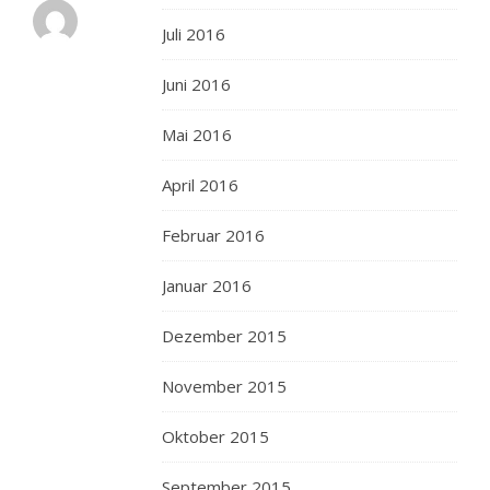
JULIA
Juli 2016
25.
JULI
Juni 2016
2012 AT 06:41
ANTWORTEN
sülzen
Mai 2016
sind
April 2016
großartig!
ich
Februar 2016
mag
sie
Januar 2016
gerne
mit
Dezember 2015
nordseekrabben,
dill,
November 2015
senfkörnern,
einer
Oktober 2015
joghurt/quark-
September 2015
schicht