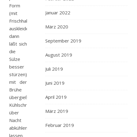
Form
Januar 2022
(mit
Frischhaltefolie
März 2020
auskleiden,
dann
September 2019
läßt sich
die
August 2019
Sülze
besser
Juli 2019
stürzen)
mit der
Juni 2019
Brühe
April 2019
übergießen.Im
Kühlschrank
März 2019
über
Nacht
Februar 2019
abkühlen
lassen.