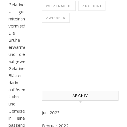
Gelatine
WEIZENMEHL
ZUCCHINI
– gut
ZWIEBELN
miteinander
vermischen.
Die
Brühe
erwärmen
und die
aufgeweichten
Gelatine-
Blätter
darin
auflösen.
Huhn
ARCHIV
und
Gemüse
Juni 2023
in eine
passende
Februar 2022