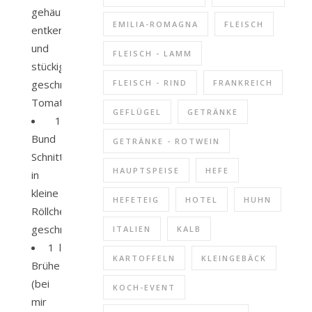
gehäutete
EMILIA-ROMAGNA
FLEISCH
entkernte
und
FLEISCH - LAMM
stückig
geschnittene
FLEISCH - RIND
FRANKREICH
Tomaten
GEFLÜGEL
GETRÄNKE
1
Bund
GETRÄNKE - ROTWEIN
Schnittlauch
HAUPTSPEISE
HEFE
in
kleine
HEFETEIG
HOTEL
HUHN
Röllchen
geschnitten
ITALIEN
KALB
1 l
KARTOFFELN
KLEINGEBÄCK
Brühe
(bei
KOCH-EVENT
mir