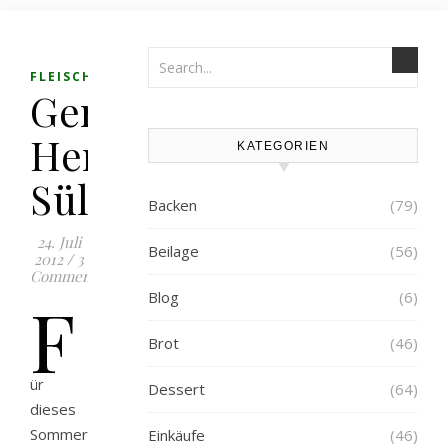
,
FLEISCH
HAUPTSPEISE
Gemüse-
Hendl-
KATEGORIEN
Sülze
Backen
(79)
24. Juli
Beilage
(56)
2012
/
3
Comments
F
Blog
(6)
Brot
(46)
ür
Dessert
(64)
dieses
Sommeressen
Einkäufe
(46)