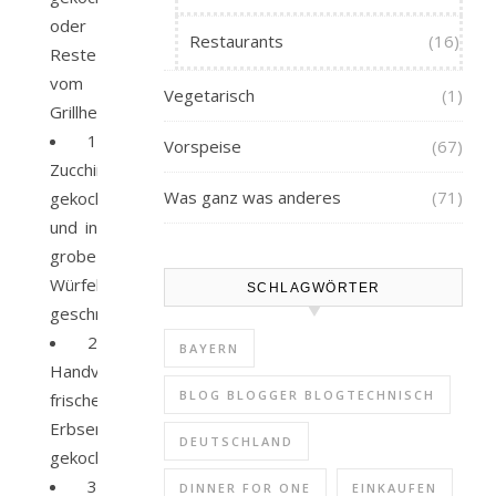
oder
Restaurants
(16)
Reste
vom
Vegetarisch
(1)
Grillhendl
1
Vorspeise
(67)
Zucchini,
Was ganz was anderes
(71)
gekocht
und in
grobe
Würfel
SCHLAGWÖRTER
geschnitten
2
BAYERN
Handvoll
BLOG BLOGGER BLOGTECHNISCH
frische
Erbsen,
DEUTSCHLAND
gekocht
3
DINNER FOR ONE
EINKAUFEN