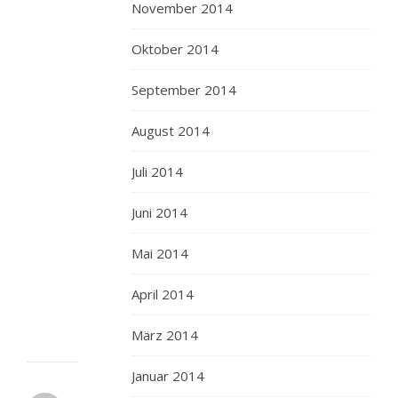
ja
November 2014
oft
die
Oktober 2014
"tellersülzen"
mit
September 2014
bratkartoffeln.
August 2014
leider
sind
Juli 2014
die
oft
Juni 2014
schrecklich
fad
Mai 2014
und
ungewürzt.
April 2014
März 2014
Januar 2014