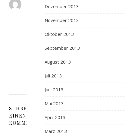
KITCHEN
Dezember 2013
ROACH/GALLEY
ROACH
November 2013
2.
AUGUST
Oktober 2013
2012 AT 22:39
ANTWORTEN
Herrlich
September 2013
sieht
August 2013
das
aus!
Juli 2013
Juni 2013
Mai 2013
SCHREIBE
EINEN
April 2013
KOMMENTAR
März 2013