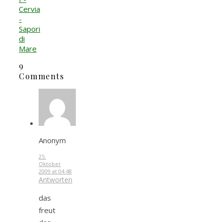
Cervia
-
Sapori
di
Mare
9
Comments
Anonym
25.
Oktober
2009 at 04:48
Antworten
das
freut