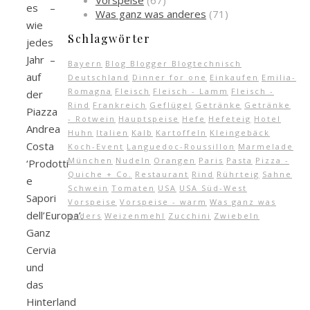
Vorspeise
(67)
es –
Was ganz was anderes
(71)
wie
Schlagwörter
jedes
Jahr –
Bayern
Blog Blogger Blogtechnisch
auf
Deutschland
Dinner for one
Einkaufen
Emilia-
Romagna
Fleisch
Fleisch - Lamm
Fleisch -
der
Rind
Frankreich
Geflügel
Getränke
Getränke
Piazza
- Rotwein
Hauptspeise
Hefe
Hefeteig
Hotel
Andrea
Huhn
Italien
Kalb
Kartoffeln
Kleingebäck
Costa
Koch-Event
Languedoc-Roussillon
Marmelade
München
Nudeln
Orangen
Paris
Pasta
Pizza -
‘Prodotti
Quiche + Co.
Restaurant
Rind
Rührteig
Sahne
e
Schwein
Tomaten
USA
USA Süd-West
Sapori
Vorspeise
Vorspeise - warm
Was ganz was
dell’Europa’.
anders
Weizenmehl
Zucchini
Zwiebeln
Ganz
Cervia
und
das
Hinterland