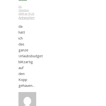
26.
Oktober
2009 at 10:23
Antworten
da
hätt
ich
das
ganze
Urlaubsbudget
blitzartig
auf
den
Kopp
gehauen…