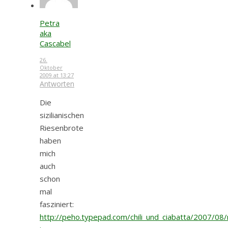
Petra
aka
Cascabel
26.
Oktober
2009 at 13:27
Antworten
Die
sizilianischen
Riesenbrote
haben
mich
auch
schon
mal
fasziniert:
http://peho.typepad.com/chili_und_ciabatta/2007/08