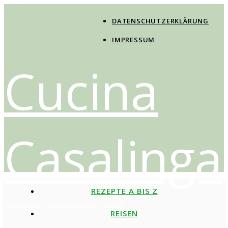
DATENSCHUTZERKLÄRUNG
IMPRESSUM
Cucina
Casalinga
REZEPTE A BIS Z
Kochen und Reisen mit der Cucina
REISEN