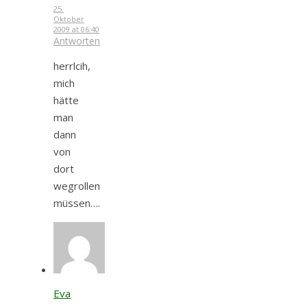
25.
Oktober
2009 at 06:40
Antworten
herrlcih,
mich
hätte
man
dann
von
dort
wegrollen
müssen….
Eva