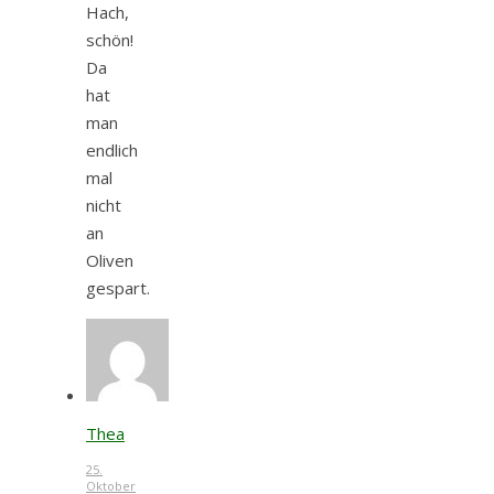
Hach,
schön!
Da
hat
man
endlich
mal
nicht
an
Oliven
gespart.
Thea
25.
Oktober