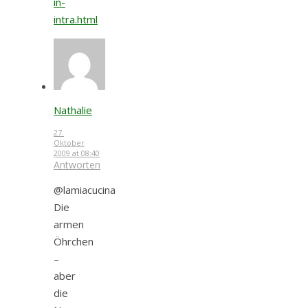
in-
intra.html
Nathalie
27.
Oktober
2009 at 08:40
Antworten
@lamiacucina
Die
armen
Öhrchen
–
aber
die