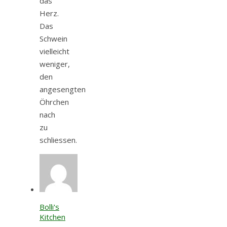
das
Herz.
Das
Schwein
vielleicht
weniger,
den
angesengten
Öhrchen
nach
zu
schliessen.
Bolli's
Kitchen