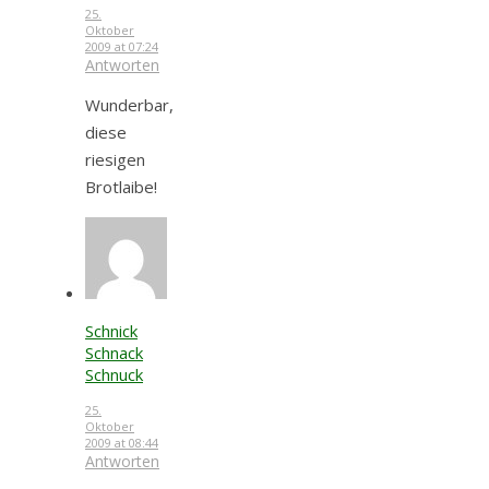
25.
Oktober
2009 at 07:24
Antworten
Wunderbar,
diese
riesigen
Brotlaibe!
Schnick
Schnack
Schnuck
25.
Oktober
2009 at 08:44
Antworten