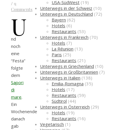
USA-SüdWest
(19)
/
9
Unterwegs in der Schweiz
(10)
Comments
U
Unterwegs in Deutschland
(72)
Bayern
(62)
Hotels
(6)
Restaurants
(53)
Unterwegs in Frankreich
(70)
nd
Hotels
(7)
noch
La Réunion
(13)
eine
Paris
(25)
Restaurants
(21)
“Festa”
Unterwegs in Griechenland
(10)
folgte
Unterwegs in Großbritannien
(7)
dem
Unterwegs in Italien
(138)
Sapori
Emilia-Romagna
(35)
Hotels
(17)
di
Restaurants
(59)
mare
.
Südtirol
(44)
Ein
Unterwegs in Österreich
(29)
Wochenende
Hotels
(19)
Restaurants
(16)
danach
Vegetarisch
(1)
gab