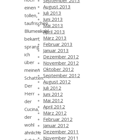
September 2013
August 2013
einen
Juli 2013
tollen,
Juni 2013
taufrischen
Mai 2013
Blumenkohl
April 2013
März 2013
bekam,
Februar 2013
sprang
Januar 2013
ich
Dezember 2012
über
November 2012
Oktober 2012
meinen
September 2012
Schatten.
August 2012
Der
Juli 2012
Herr
Juni 2012
Mai 2012
der
April 2012
Cucina,
März 2012
der
Februar 2012
wohl
Januar 2012
Dezember 2011
ähnliche
November 2011