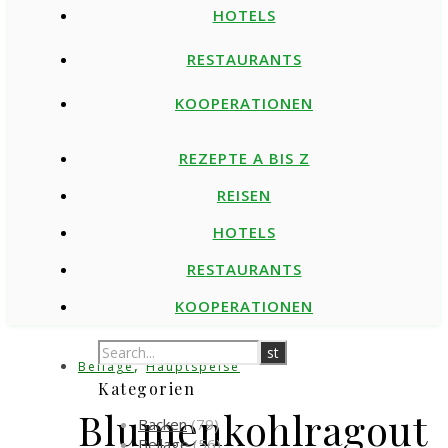
HOTELS
RESTAURANTS
KOOPERATIONEN
REZEPTE A BIS Z
REISEN
HOTELS
RESTAURANTS
KOOPERATIONEN
,
Beilage
Hauptspeise
Kategorien
Blumenkohlragout
Backen
(79)
Beilage
(56)