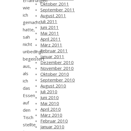
Erfahrungen
Oktober 2011
wie
September 2011
ich
August 2011
Juli 2011
gemacht
Juni 2011
hatte,
Mai 2011
sah
April 2011
nicht
März 2011
Februar 2011
unbedingt
Januar 2011
begeistert
Dezember 2010
aus,
November 2010
als
Oktober 2010
September 2010
ich
August 2010
das
Juli 2010
Essen
Juni 2010
auf
Mai 2010
April 2010
den
März 2010
Tisch
Februar 2010
stellte
Januar 2010