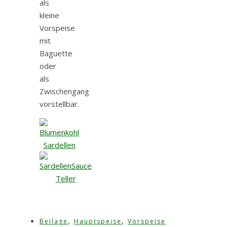
als
kleine
Vorspeise
mit
Baguette
oder
als
Zwischengang
vorstellbar.
,
,
Beilage
Hauptspeise
Vorspeise