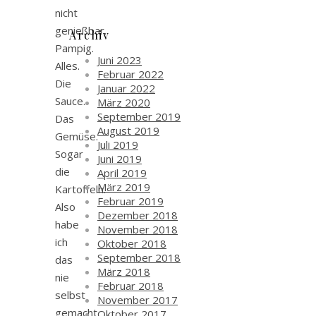
nicht
genießbar.
Archiv
Pampig.
Juni 2023
Alles.
Februar 2022
Die
Januar 2022
Sauce.
März 2020
September 2019
Das
August 2019
Gemüse.
Juli 2019
Sogar
Juni 2019
die
April 2019
März 2019
Kartoffeln.
Februar 2019
Also
Dezember 2018
habe
November 2018
ich
Oktober 2018
September 2018
das
März 2018
nie
Februar 2018
selbst
November 2017
gemacht
Oktober 2017