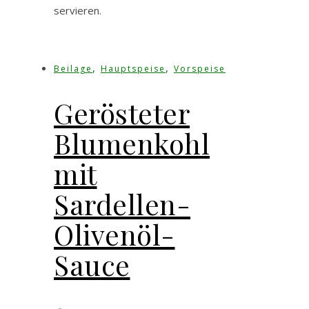
servieren.
,
,
Beilage
Hauptspeise
Vorspeise
Gerösteter
Blumenkohl
mit
Sardellen-
Olivenöl-
Sauce