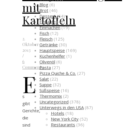
mit
Blog
(6)
Brot
(46)
Kartoffeln
Dessert
(64)
Einkäufe
(46)
Einmachen
(19)
Fisch
(12)
2.
Fleisch
(125)
Oktober
Getränke
(30)
2013
Hauptspeise
(169)
/
Küchenhelfer
(1)
6
Olivenöl
(6)
Comments
Pasta
(27)
E
Pizza Quiche & Co.
(27)
Salat
(22)
Suppe
(32)
Süßspeise
(16)
Thermomix
(2)
s
Uncategorized
(378)
gibt
Unterwegs in den USA
(87)
Gerichte,
Hotels
(18)
die
New York City
(52)
Restaurants
(36)
sind