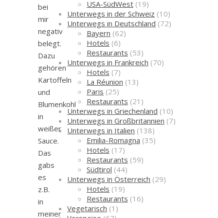
USA-SüdWest
(19)
bei
Unterwegs in der Schweiz
(10)
mir
Unterwegs in Deutschland
(72)
negativ
Bayern
(62)
Hotels
(6)
belegt.
Restaurants
(53)
Dazu
Unterwegs in Frankreich
(70)
gehören
Hotels
(7)
Kartoffeln
La Réunion
(13)
Paris
(25)
und
Restaurants
(21)
Blumenkohl
Unterwegs in Griechenland
(10)
in
Unterwegs in Großbritannien
(7)
weißer
Unterwegs in Italien
(138)
Emilia-Romagna
(35)
Sauce.
Hotels
(17)
Das
Restaurants
(59)
gabs
Südtirol
(44)
es
Unterwegs in Österreich
(29)
Hotels
(19)
z.B.
Restaurants
(16)
in
Vegetarisch
(1)
meiner