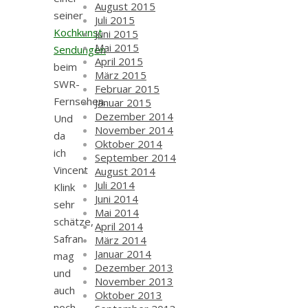
August 2015
seiner
Juli 2015
Kochkunst
Juni 2015
Mai 2015
Sendungen
April 2015
beim
März 2015
SWR-
Februar 2015
Fernsehen.
Januar 2015
Dezember 2014
Und
November 2014
da
Oktober 2014
ich
September 2014
Vincent
August 2014
Juli 2014
Klink
Juni 2014
sehr
Mai 2014
schätze,
April 2014
Safran
März 2014
Januar 2014
mag
Dezember 2013
und
November 2013
auch
Oktober 2013
noch