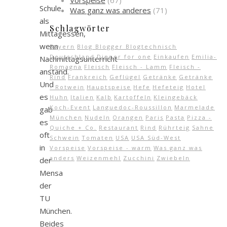
Vorspeise
(67)
Schule
Was ganz was anderes
(71)
als
Schlagwörter
Mittagessen,
wenn
Bayern
Blog Blogger Blogtechnisch
Deutschland
Dinner for one
Einkaufen
Emilia-
Nachmittagsunterricht
Romagna
Fleisch
Fleisch - Lamm
Fleisch -
anstand.
Rind
Frankreich
Geflügel
Getränke
Getränke
Und
- Rotwein
Hauptspeise
Hefe
Hefeteig
Hotel
es
Huhn
Italien
Kalb
Kartoffeln
Kleingebäck
Koch-Event
Languedoc-Roussillon
Marmelade
gab
München
Nudeln
Orangen
Paris
Pasta
Pizza -
es
Quiche + Co.
Restaurant
Rind
Rührteig
Sahne
oft
Schwein
Tomaten
USA
USA Süd-West
in
Vorspeise
Vorspeise - warm
Was ganz was
anders
Weizenmehl
Zucchini
Zwiebeln
der
Mensa
der
TU
München.
Beides