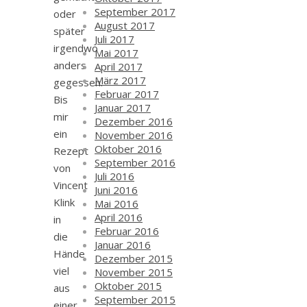
September 2017
oder
August 2017
später
Juli 2017
irgendwo
Mai 2017
anders
April 2017
März 2017
gegessen.
Februar 2017
Bis
Januar 2017
mir
Dezember 2016
ein
November 2016
Oktober 2016
Rezept
September 2016
von
Juli 2016
Vincent
Juni 2016
Klink
Mai 2016
April 2016
in
Februar 2016
die
Januar 2016
Hände
Dezember 2015
viel
November 2015
Oktober 2015
aus
September 2015
einer