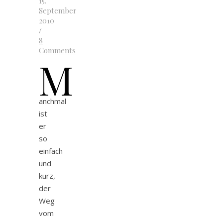
15.
September
2010
/
8
Comments
M
anchmal
ist
er
so
einfach
und
kurz,
der
Weg
vom