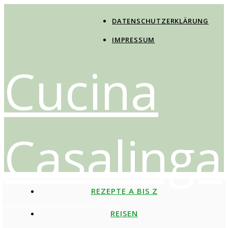
DATENSCHUTZERKLÄRUNG
IMPRESSUM
Cucina
Casalinga
REZEPTE A BIS Z
Kochen und Reisen mit der Cucina
REISEN