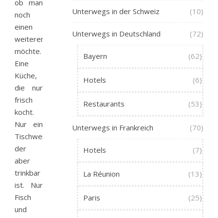
ob man
Unterwegs in der Schweiz
(10)
noch
einen
Unterwegs in Deutschland
(72)
weiteren
möchte.
Bayern
(62)
Eine
Küche,
Hotels
(6)
die nur
frisch
Restaurants
(53)
kocht.
Nur ein
Unterwegs in Frankreich
(70)
Tischwein,
der
Hotels
(7)
aber
trinkbar
La Réunion
(13)
ist. Nur
Fisch
Paris
(25)
und