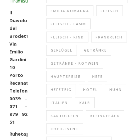
EMILIA-ROMAGNA
FLEISCH
Il
Diavolo
FLEISCH - LAMM
del
Brodetto
FLEISCH - RIND
FRANKREICH
Via
GEFLÜGEL
GETRÄNKE
Emilio
Gardini
GETRÄNKE - ROTWEIN
10
Porto
HAUPTSPEISE
HEFE
Recanati
HEFETEIG
HOTEL
HUHN
Telefon
0039 –
ITALIEN
KALB
071 –
979 92
KARTOFFELN
KLEINGEBÄCK
51
KOCH-EVENT
Ruhetag: