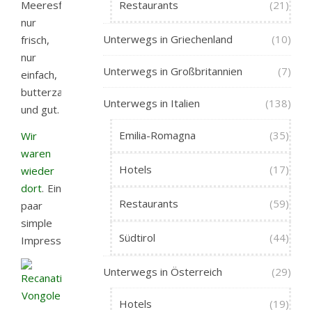
Meeresfrüchte,
Restaurants
(21)
nur
Unterwegs in Griechenland
(10)
frisch,
nur
Unterwegs in Großbritannien
(7)
einfach,
butterzart
Unterwegs in Italien
(138)
und gut.
Emilia-Romagna
(35)
Wir
waren
Hotels
(17)
wieder
dort
. Ein
Restaurants
(59)
paar
simple
Südtirol
(44)
Impressionen:
Unterwegs in Österreich
(29)
Hotels
(19)