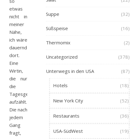
so
etwas
Suppe
(32)
nicht in
meiner
Süßspeise
(16)
Nähe,
ich wäre
Thermomix
(2)
dauernd
dort.
Uncategorized
(378)
Eine
Wirtin,
Unterwegs in den USA
(87)
die nur
Hotels
(18)
die
Tagesgerichte
New York City
(52)
aufzählt.
Die nach
Restaurants
(36)
jedem
Gang
USA-SüdWest
(19)
fragt,