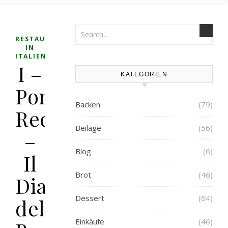
,
RESTAURANTS
UNTERWEGS
IN
ITALIEN
I –
KATEGORIEN
Porto
Backen
(79)
Recanati
Beilage
(56)
–
Blog
(6)
Il
Brot
(46)
Diavolo
Dessert
(64)
del
Einkäufe
(46)