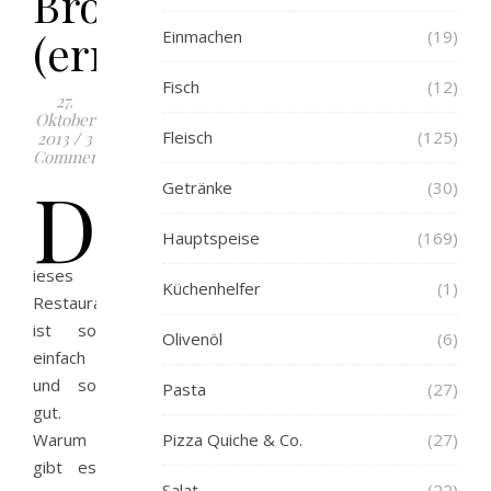
Brodetto
(erneut)
Einmachen
(19)
Fisch
(12)
27.
Oktober
Fleisch
(125)
2013
/
3
Comments
D
Getränke
(30)
Hauptspeise
(169)
ieses
Küchenhelfer
(1)
Restaurant
ist so
Olivenöl
(6)
einfach
und so
Pasta
(27)
gut.
Warum
Pizza Quiche & Co.
(27)
gibt es
Salat
(22)