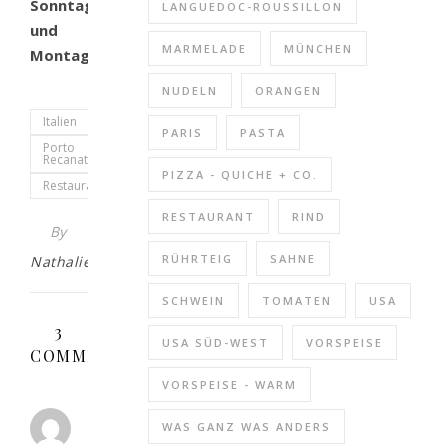
Sonntagabend
LANGUEDOC-ROUSSILLON
und
MARMELADE
MÜNCHEN
Montag
NUDELN
ORANGEN
Italien
PARIS
PASTA
Porto
Recanati
PIZZA - QUICHE + CO.
Restaurant
RESTAURANT
RIND
By
RÜHRTEIG
SAHNE
Nathalie
SCHWEIN
TOMATEN
USA
3
USA SÜD-WEST
VORSPEISE
COMMENTS
VORSPEISE - WARM
BOLLIS
WAS GANZ WAS ANDERS
KITCHEN