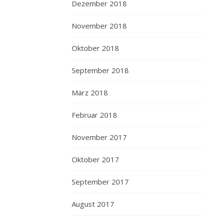
Dezember 2018
hammerhaft
schaut
November 2018
das
aus.
Oktober 2018
Der
Reihe
September 2018
nach
wie
März 2018
abgebildet
bestellen,
Februar 2018
sich
November 2017
Zeit
lassen,
Oktober 2017
alles
essen,
September 2017
Bauch
voll,
August 2017
happy.