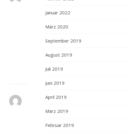
27.
OKTOBER
Januar 2022
2013 AT 18:16
ANTWORTEN
März 2020
Das
sieht
September 2019
aber
Leka
August 2019
aus!!!
Juli 2019
Juni 2019
April 2019
HOUDINI
17.
März 2019
NOVEMBER
2013 AT 22:08
ANTWORTEN
Februar 2019
Absolut