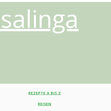
salinga
REZEPTE A BIS Z
REISEN