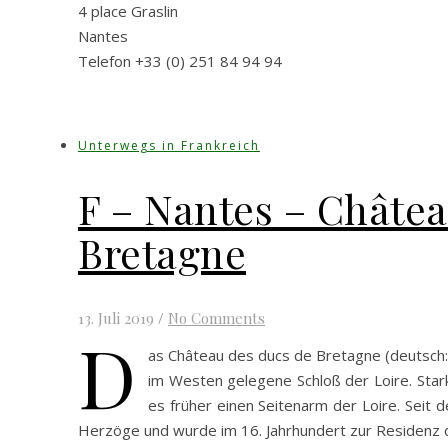
4 place Graslin
Nantes
Telefon +33 (0) 251 84 94 94
Unterwegs in Frankreich
F – Nantes – Châte
Bretagne
13. Juli 2019
/
No Comments
D
as Château des ducs de Bretagne (deutsch:
im Westen gelegene Schloß der Loire. Sta
es früher einen Seitenarm der Loire. Seit 
Herzöge und wurde im 16. Jahrhundert zur Residenz d