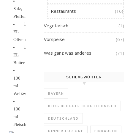
Salz,
Restaurants
(16)
Pfeffer
1
Vegetarisch
(1)
EL
Vorspeise
(67)
Olivenöl
1
Was ganz was anderes
(71)
EL
Butter
SCHLAGWÖRTER
100
ml
Weißwein
BAYERN
BLOG BLOGGER BLOGTECHNISCH
100
ml
DEUTSCHLAND
Fleischbrühe
DINNER FOR ONE
EINKAUFEN