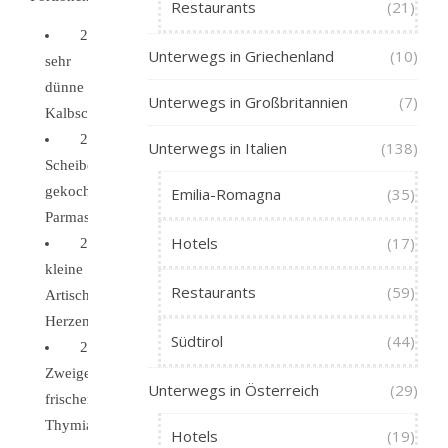
Restaurants
(21)
2
Unterwegs in Griechenland
(10)
sehr
dünne
Unterwegs in Großbritannien
(7)
Kalbschnitzel
2
Unterwegs in Italien
(138)
Scheiben
gekochter
Emilia-Romagna
(35)
Parmaschinken
Hotels
(17)
2
kleine
Restaurants
(59)
Artischocken-
Herzen
Südtirol
(44)
2
Zweige
Unterwegs in Österreich
(29)
frischer
Thymian
Hotels
(19)