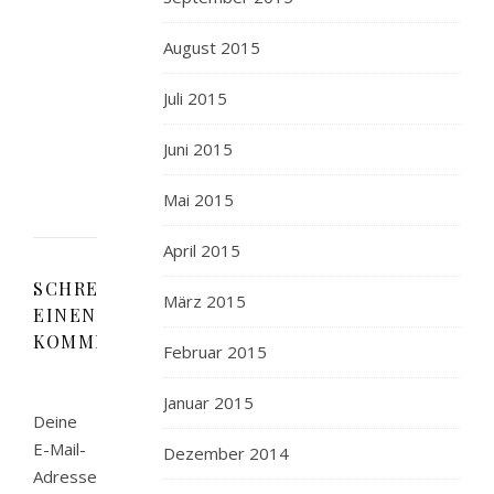
ganz
rein!
August 2015
Gefällt
mir
Juli 2015
sehr
gut!!!
Juni 2015
Mai 2015
April 2015
SCHREIBE
März 2015
EINEN
KOMMENTAR
Februar 2015
Januar 2015
Deine
E-Mail-
Dezember 2014
Adresse