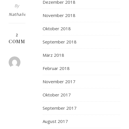
Dezember 2018
By
Nathalie
November 2018
Oktober 2018
2
COMMENTS
September 2018
März 2018
ANONYM
19.
Februar 2018
MÄRZ
2010 AT 05:36
November 2017
ANTWORTEN
müssen
Oktober 2017
ja
nicht
September 2017
ganze
Herzen
August 2017
sein,