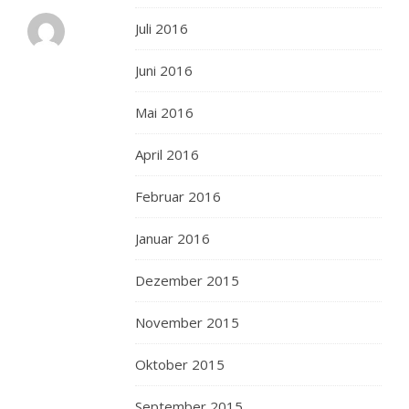
BOLLI'S
Juli 2016
KITCHEN
19.
Juni 2016
MÄRZ
2010 AT 05:55
ANTWORTEN
Mai 2016
ich
April 2016
probiere
es
Februar 2016
dann
mal
Januar 2016
mit
den
Dezember 2015
kleinen
November 2015
Poivrades,
die
Oktober 2015
passen
da
September 2015