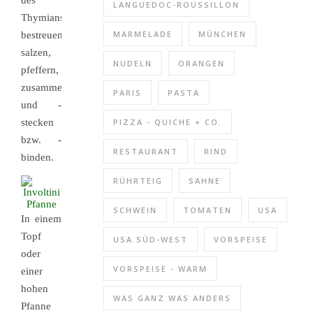
des
LANGUEDOC-ROUSSILLON
Thymians
MARMELADE
MÜNCHEN
bestreuen,
salzen,
NUDELN
ORANGEN
pfeffern,
zusammenrollen
PARIS
PASTA
und -
stecken
PIZZA - QUICHE + CO.
bzw. -
RESTAURANT
RIND
binden.
RÜHRTEIG
SAHNE
SCHWEIN
TOMATEN
USA
In einem
Topf
USA SÜD-WEST
VORSPEISE
oder
VORSPEISE - WARM
einer
hohen
WAS GANZ WAS ANDERS
Pfanne