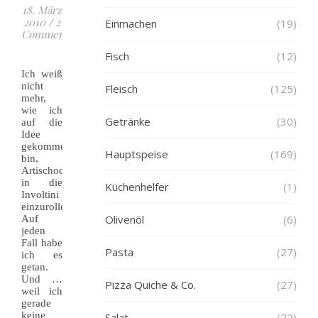
18. März
2010
/
2
Einmachen
(19)
Comments
Fisch
(12)
Ich weiß
nicht
Fleisch
(125)
mehr,
wie ich
Getränke
(30)
auf die
Idee
gekommen
Hauptspeise
(169)
bin,
Artischocken
in die
Küchenhelfer
(1)
Involtini
einzurollen.
Olivenöl
(6)
Auf
jeden
Fall habe
Pasta
(27)
ich es
getan.
Und …
Pizza Quiche & Co.
(27)
weil ich
gerade
keine
Salat
(22)