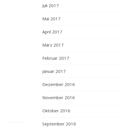
Juli 2017
die
Artischocken
Mai 2017
würde
ich
April 2017
vielleicht
anbraten,
März 2017
dann
hacken:
Februar 2017
kurz
das
Januar 2017
wird
Dezember 2016
bestimmt
gut
November 2016
schmecken.
Oktober 2016
September 2016