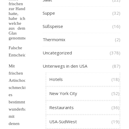
frischen
zur Hand
Suppe
(32)
hatte,
habe ich
welche
Süßspeise
(16)
aus dem
Glas
genommen.
Thermomix
(2)
Falsche
Uncategorized
(378)
Entscheidung!
Unterwegs in den USA
(87)
Mit
frischen
Hotels
(18)
Artischocken
schmeckt
New York City
(52)
es
bestimmt
Restaurants
(36)
wunderbar,
mit
USA-SüdWest
(19)
denen