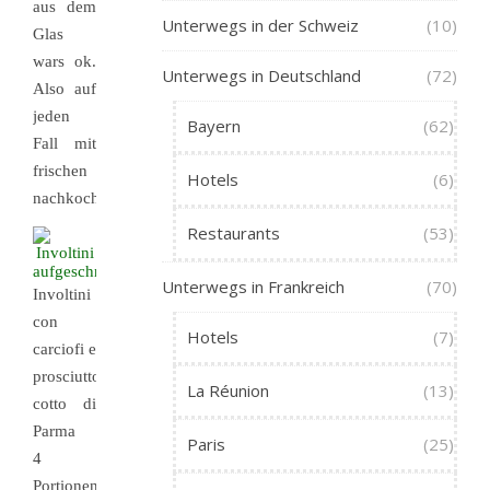
aus dem
Unterwegs in der Schweiz
(10)
Glas
wars ok.
Unterwegs in Deutschland
(72)
Also auf
jeden
Bayern
(62)
Fall mit
frischen
Hotels
(6)
nachkochen!
Restaurants
(53)
Unterwegs in Frankreich
(70)
Involtini
con
Hotels
(7)
carciofi e
prosciutto
La Réunion
(13)
cotto di
Parma
Paris
(25)
4
Portionen