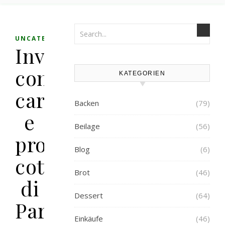
UNCATEGORIZED
Involtini
con
KATEGORIEN
carciofi
Backen
(79)
e
Beilage
(56)
prosciutto
Blog
(6)
cotto
Brot
(46)
di
Dessert
(64)
Parma
Einkäufe
(46)