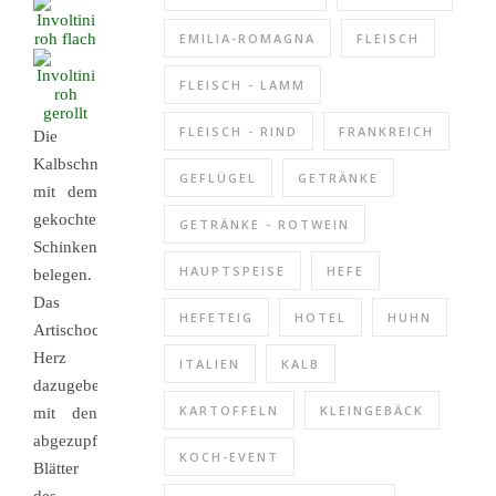
EMILIA-ROMAGNA
FLEISCH
FLEISCH - LAMM
FLEISCH - RIND
FRANKREICH
Die
Kalbschnitzel
GEFLÜGEL
GETRÄNKE
mit dem
gekochten
GETRÄNKE - ROTWEIN
Schinken
HAUPTSPEISE
HEFE
belegen.
Das
HEFETEIG
HOTEL
HUHN
Artischocken-
Herz
ITALIEN
KALB
dazugeben
KARTOFFELN
KLEINGEBÄCK
mit den
abgezupften
KOCH-EVENT
Blätter