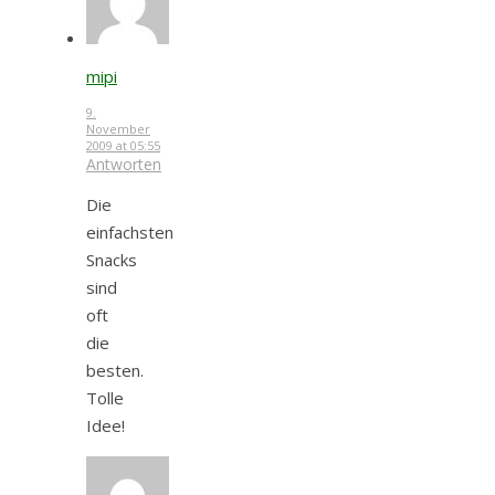
mipi
9.
November
2009 at 05:55
Antworten
Die
einfachsten
Snacks
sind
oft
die
besten.
Tolle
Idee!