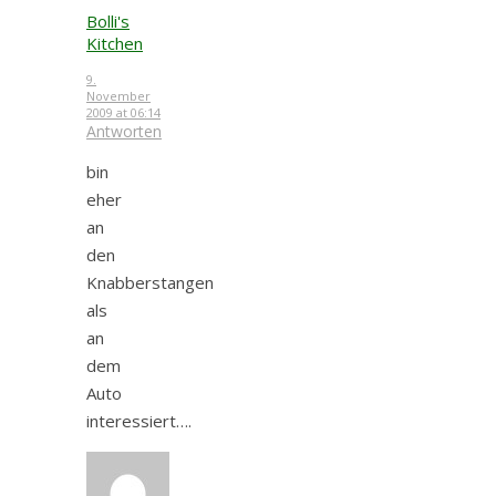
Bolli's
Kitchen
9.
November
2009 at 06:14
Antworten
bin
eher
an
den
Knabberstangen
als
an
dem
Auto
interessiert….