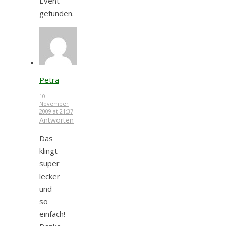
Event
gefunden.
Petra
10.
November
2009 at 21:37
Antworten
Das
klingt
super
lecker
und
so
einfach!