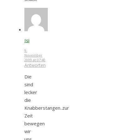
Isi
9.
November
2009 at 07:40
Antworten
Die
sind
lecker
die
Knabberstangen..zur
Zeit
bewegen
wir
uns