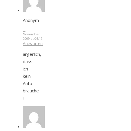
Anonym
9.
November
2009 at 06:12
Antworten
ärgerlich,
dass
ich
kein
Auto
brauche
!