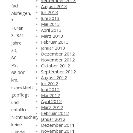
September 2013
fach
August 2013
Juli 2013
Alufelgen,
Juni 2013
3
Mai 2013
Türen,
April 2013
3 3/4
März 2013
Februar 2013
Jahre
Januar 2013
alt,
Dezember 2012
80
November 2012
PS,
Oktober 2012
September 2012
68.000
August 2012
km,
Juli 2012
scheckheft-
Juni 2012
gepflegt
Mai 2012
April 2012
und
März 2012
unfallfrei,
Februar 2012
Nichtraucher,
Januar 2012
keine
Dezember 2011
November 2011
Hunde,