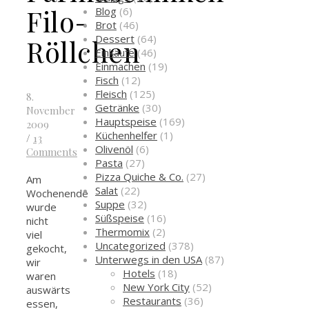
Filo-
Blog
(6)
Brot
(46)
Dessert
(64)
Röllchen
Einkäufe
(46)
Einmachen
(19)
Fisch
(12)
Fleisch
(125)
8.
Getränke
(30)
November
Hauptspeise
(169)
2009
Küchenhelfer
(1)
/
13
Olivenöl
(6)
Comments
Pasta
(27)
Pizza Quiche & Co.
(27)
Am
Salat
(22)
Wochenende
Suppe
(32)
wurde
Süßspeise
(16)
nicht
Thermomix
(2)
viel
Uncategorized
(378)
gekocht,
Unterwegs in den USA
(87)
wir
Hotels
(18)
waren
New York City
(52)
auswärts
Restaurants
(36)
essen,