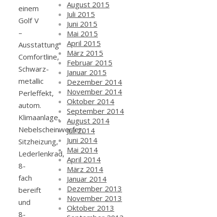
August 2015
einem
Juli 2015
Golf V
Juni 2015
–
Mai 2015
April 2015
Ausstattung
März 2015
Comfortline,
Februar 2015
Schwarz-
Januar 2015
metallic
Dezember 2014
November 2014
Perleffekt,
Oktober 2014
autom.
September 2014
Klimaanlage,
August 2014
Nebelscheinwerfer,
Juli 2014
Juni 2014
Sitzheizung,
Mai 2014
Lederlenkrad,
April 2014
8-
März 2014
fach
Januar 2014
Dezember 2013
bereift
November 2013
und
Oktober 2013
8-