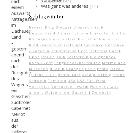
Vorspeise
(67)
nach
Was ganz was anderes
(71)
einem
Auswärts-
Schlagwörter
Mittagessen
im
Bayern
Blog Blogger Blogtechnisch
Dachauer
Deutschland
Dinner for one
Einkaufen
Emilia-
Land
Romagna
Fleisch
Fleisch - Lamm
Fleisch -
–
Rind
Frankreich
Geflügel
Getränke
Getränke
gestern
- Rotwein
Hauptspeise
Hefe
Hefeteig
Hotel
abend
Huhn
Italien
Kalb
Kartoffeln
Kleingebäck
nach
Koch-Event
Languedoc-Roussillon
Marmelade
der
München
Nudeln
Orangen
Paris
Pasta
Pizza -
Rückgabe
Quiche + Co.
Restaurant
Rind
Rührteig
Sahne
des
Schwein
Tomaten
USA
USA Süd-West
Wagens
Vorspeise
Vorspeise - warm
Was ganz was
ein
anders
Weizenmehl
Zucchini
Zwiebeln
Gläschen
Südtiroler
Cabernet-
Merlot
aus
der
Kellerei