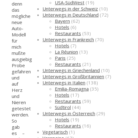
USA-SüdWest
(19)
denn
Unterwegs in der Schweiz
(10)
das
Unterwegs in Deutschland
(72)
mögliche
Bayern
(62)
neue
Hotels
(6)
Auto-
Restaurants
(53)
Modell
Unterwegs in Frankreich
(70)
für
Hotels
(7)
mich
La Réunion
(13)
mußte
Paris
(25)
ausgiebig
Restaurants
(21)
Probe
Unterwegs in Griechenland
(10)
gefahren
Unterwegs in Großbritannien
(7)
und
Unterwegs in Italien
(138)
auf
Emilia-Romagna
(35)
Herz
Hotels
(17)
und
Restaurants
(59)
Nieren
Südtirol
(44)
getestet
Unterwegs in Österreich
(29)
werden.
Hotels
(19)
So
Restaurants
(16)
gab
Vegetarisch
(1)
es –