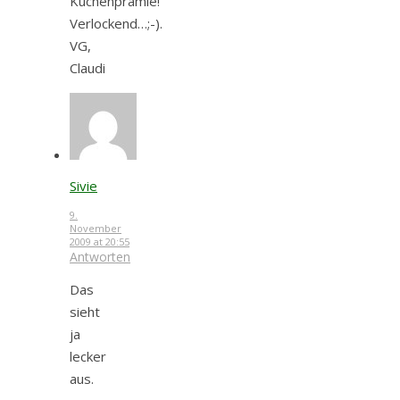
Kuchenprämie!
Verlockend…;-).
VG,
Claudi
Sivie
9.
November
2009 at 20:55
Antworten
Das
sieht
ja
lecker
aus.