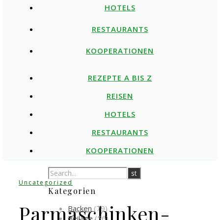
HOTELS
RESTAURANTS
KOOPERATIONEN
REZEPTE A BIS Z
REISEN
HOTELS
RESTAURANTS
KOOPERATIONEN
Uncategorized
Kategorien
Parmaschinken-
Backen
(79)
Beilage
(56)