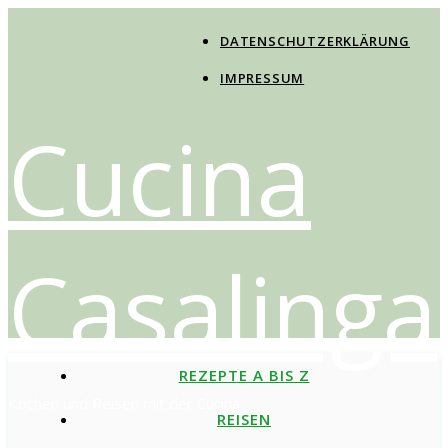
DATENSCHUTZERKLÄRUNG
IMPRESSUM
Cucina
Casalinga
REZEPTE A BIS Z
Kochen und Reisen mit der Cucina
REISEN