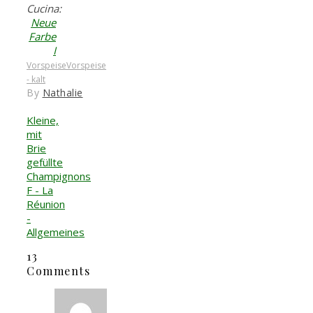
Cucina:
Neue
Farbe
I
Vorspeise
Vorspeise
- kalt
By
Nathalie
Kleine,
mit
Brie
gefüllte
Champignons
F - La
Réunion
-
Allgemeines
13
Comments