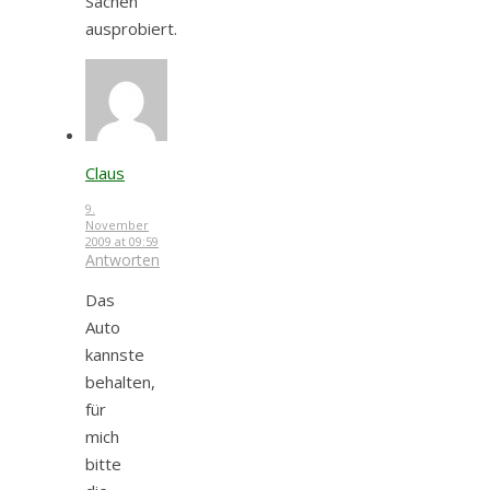
Sachen
ausprobiert.
Claus
9.
November
2009 at 09:59
Antworten
Das
Auto
kannste
behalten,
für
mich
bitte