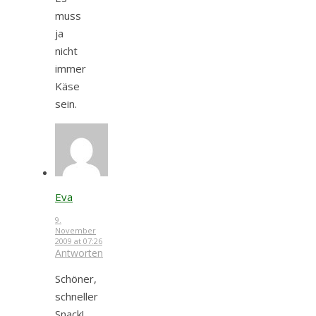
muss
ja
nicht
immer
Käse
sein.
Eva
9.
November
2009 at 07:26
Antworten
Schöner,
schneller
Snack!