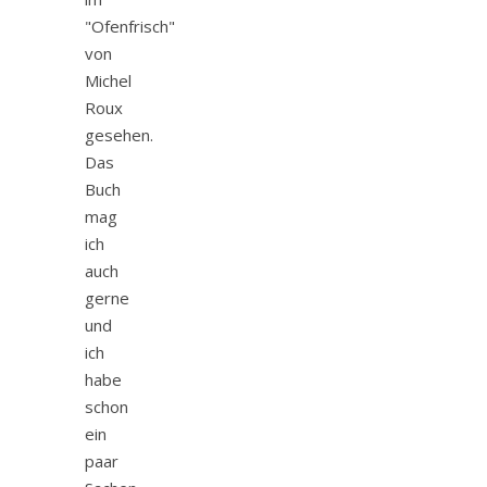
"Ofenfrisch"
von
Michel
Roux
gesehen.
Das
Buch
mag
ich
auch
gerne
und
ich
habe
schon
ein
paar