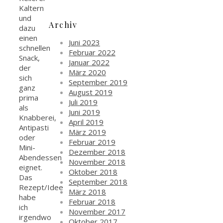
Kaltern
und
Archiv
dazu
einen
Juni 2023
schnellen
Februar 2022
Snack,
Januar 2022
der
März 2020
sich
September 2019
ganz
August 2019
prima
Juli 2019
als
Juni 2019
Knabberei,
April 2019
Antipasti
März 2019
oder
Februar 2019
Mini-
Dezember 2018
Abendessen
November 2018
eignet.
Oktober 2018
Das
September 2018
Rezept/Idee
März 2018
habe
Februar 2018
ich
November 2017
irgendwo
Oktober 2017