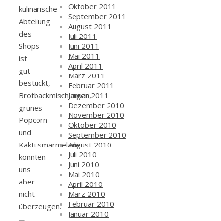
Oktober 2011
kulinarische
September 2011
Abteilung
August 2011
des
Juli 2011
Juni 2011
Shops
Mai 2011
ist
April 2011
gut
März 2011
bestückt,
Februar 2011
Januar 2011
Brotbackmischungen,
Dezember 2010
grünes
November 2010
Popcorn
Oktober 2010
und
September 2010
August 2010
Kaktusmarmelade
Juli 2010
konnten
Juni 2010
uns
Mai 2010
aber
April 2010
März 2010
nicht
Februar 2010
überzeugen.
Januar 2010