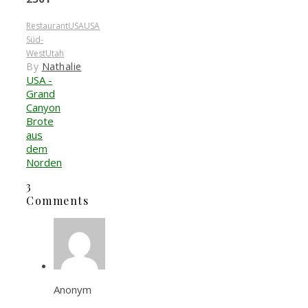
Restaurant
USA
USA
Süd-
West
Utah
By
Nathalie
USA -
Grand
Canyon
Brote
aus
dem
Norden
3
Comments
Anonym