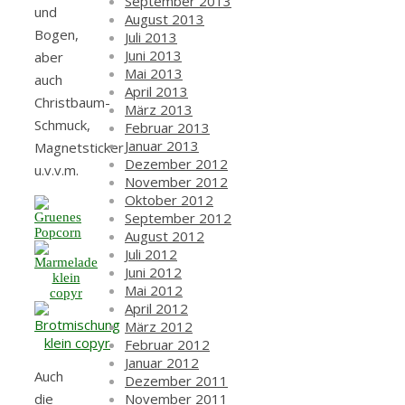
September 2013
und
August 2013
Bogen,
Juli 2013
Juni 2013
aber
Mai 2013
auch
April 2013
Christbaum-
März 2013
Schmuck,
Februar 2013
Januar 2013
Magnetsticker
Dezember 2012
u.v.v.m.
November 2012
Oktober 2012
September 2012
August 2012
Juli 2012
Juni 2012
Mai 2012
April 2012
März 2012
Februar 2012
Januar 2012
Auch
Dezember 2011
November 2011
die