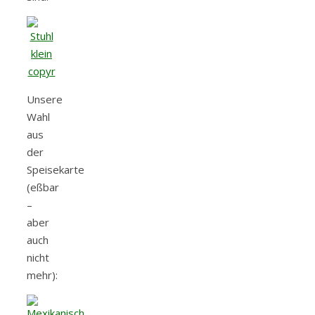
Unsere
Wahl
aus
der
Speisekarte
(eßbar
–
aber
auch
nicht
mehr):