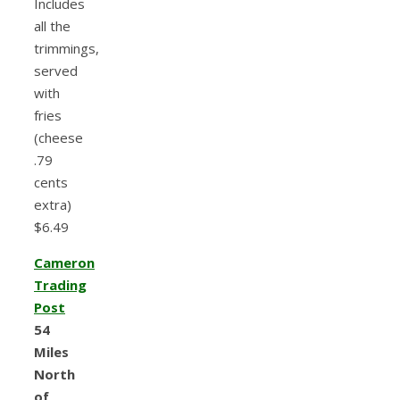
Includes
all the
trimmings,
served
with
fries
(cheese
.79
cents
extra)
$6.49
Cameron
Trading
Post
54
Miles
North
of