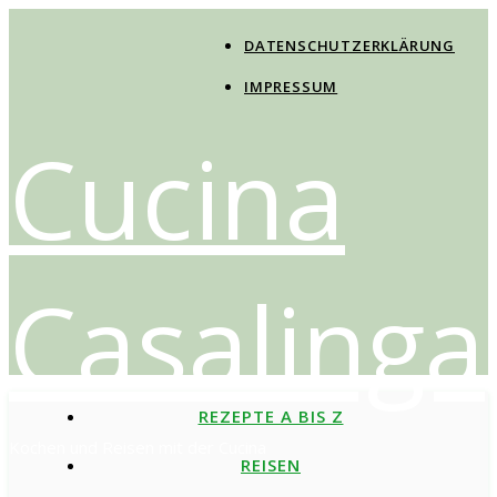
DATENSCHUTZERKLÄRUNG
IMPRESSUM
Cucina
Casalinga
REZEPTE A BIS Z
Kochen und Reisen mit der Cucina
REISEN