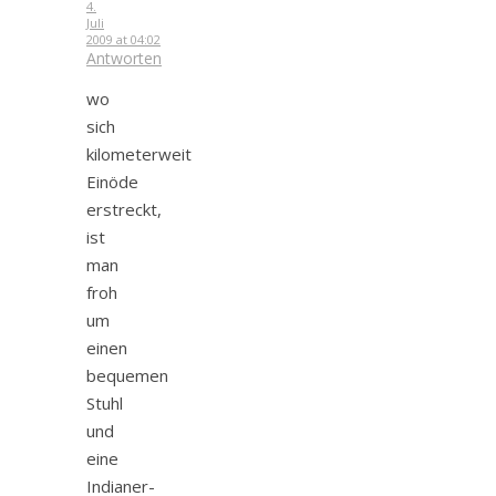
4.
Juli
2009 at 04:02
Antworten
wo
sich
kilometerweit
Einöde
erstreckt,
ist
man
froh
um
einen
bequemen
Stuhl
und
eine
Indianer-