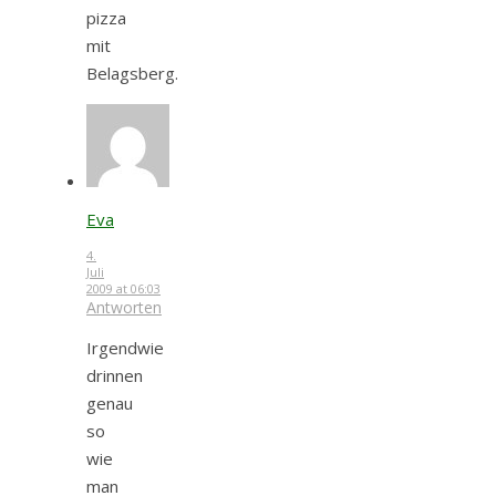
pizza
mit
Belagsberg.
Eva
4.
Juli
2009 at 06:03
Antworten
Irgendwie
drinnen
genau
so
wie
man