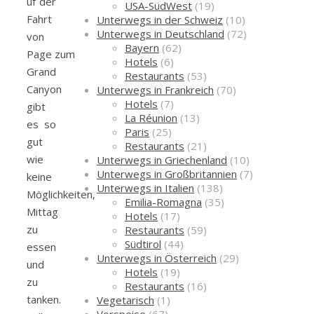
uf der
USA-SüdWest
(19)
Fahrt
Unterwegs in der Schweiz
(10)
Unterwegs in Deutschland
(72)
von
Bayern
(62)
Page zum
Hotels
(6)
Grand
Restaurants
(53)
Canyon
Unterwegs in Frankreich
(70)
Hotels
(7)
gibt
La Réunion
(13)
es so
Paris
(25)
gut
Restaurants
(21)
wie
Unterwegs in Griechenland
(10)
Unterwegs in Großbritannien
(7)
keine
Unterwegs in Italien
(138)
Möglichkeiten,
Emilia-Romagna
(35)
Mittag
Hotels
(17)
zu
Restaurants
(59)
Südtirol
(44)
essen
Unterwegs in Österreich
(29)
und
Hotels
(19)
zu
Restaurants
(16)
tanken.
Vegetarisch
(1)