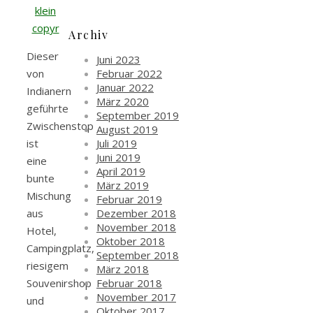
Archiv
Dieser
Juni 2023
Februar 2022
von
Januar 2022
Indianern
März 2020
geführte
September 2019
Zwischenstop
August 2019
Juli 2019
ist
Juni 2019
eine
April 2019
bunte
März 2019
Mischung
Februar 2019
Dezember 2018
aus
November 2018
Hotel,
Oktober 2018
Campingplatz,
September 2018
riesigem
März 2018
Februar 2018
Souvenirshop
November 2017
und
Oktober 2017