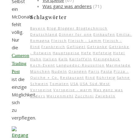
Vorspeise
(67)
Selbst
Was ganz was anderes
(71)
ein
McDonald
Schlagwörter
fehlt
Bayern
Blog Blogger Blogtechnisch
völlig.
Deutschland
Dinner for one
Einkaufen
Emilia-
Nur
Romagna
Fleisch
Fleisch - Lamm
Fleisch -
Rind
Frankreich
Geflügel
Getränke
Getränke
die
- Rotwein
Hauptspeise
Hefe
Hefeteig
Hotel
Cameron
Huhn
Italien
Kalb
Kartoffeln
Kleingebäck
Trading
Koch-Event
Languedoc-Roussillon
Marmelade
München
Nudeln
Orangen
Paris
Pasta
Pizza -
Post
Quiche + Co.
Restaurant
Rind
Rührteig
Sahne
ist die
Schwein
Tomaten
USA
USA Süd-West
einzige
Vorspeise
Vorspeise - warm
Was ganz was
Möglichkeit,
anders
Weizenmehl
Zucchini
Zwiebeln
sich
zu
verpflegen.