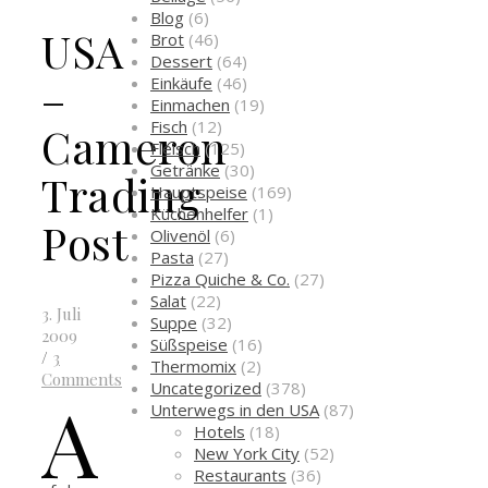
Blog
(6)
USA
Brot
(46)
Dessert
(64)
–
Einkäufe
(46)
Einmachen
(19)
Fisch
(12)
Cameron
Fleisch
(125)
Getränke
(30)
Trading
Hauptspeise
(169)
Küchenhelfer
(1)
Post
Olivenöl
(6)
Pasta
(27)
Pizza Quiche & Co.
(27)
Salat
(22)
3. Juli
Suppe
(32)
2009
Süßspeise
(16)
/
3
Thermomix
(2)
Comments
Uncategorized
(378)
A
Unterwegs in den USA
(87)
Hotels
(18)
New York City
(52)
Restaurants
(36)