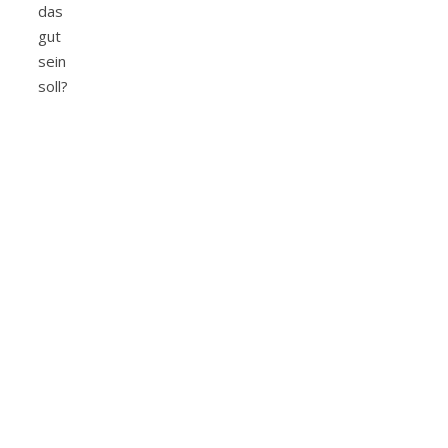
das
gut
sein
soll?