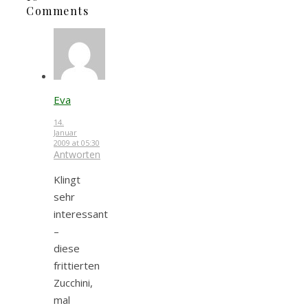
Comments
Eva
14.
Januar
2009 at 05:30
Antworten
Klingt
sehr
interessant
–
diese
frittierten
Zucchini,
mal