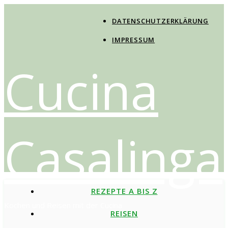
DATENSCHUTZERKLÄRUNG
IMPRESSUM
Cucina
Casalinga
REZEPTE A BIS Z
Kochen und Reisen mit der Cucina
REISEN