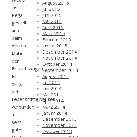
August 2015
ins
Juli 2015
Juni 2015
Regal
Mai 2015
gestellt
April 2015
und
März 2015
beim
Februar 2015
Januar 2015
dritten
Dezember 2014
Mal in
November 2014
den
Oktober 2014
Einkaufswagen.
September 2014
August 2014
Ich
Juli 2014
bin ja
Juni 2014
bei
Mai 2014
Lebensmittelpreisen
April 2014
März 2014
verbunden
Januar 2014
mit
Dezember 2013
sehr
November 2013
guter
Oktober 2013