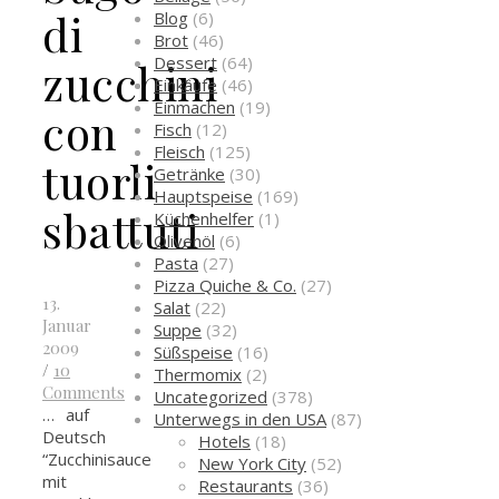
di
Blog
(6)
Brot
(46)
Dessert
(64)
zucchini
Einkäufe
(46)
Einmachen
(19)
con
Fisch
(12)
Fleisch
(125)
tuorli
Getränke
(30)
Hauptspeise
(169)
sbattuti
Küchenhelfer
(1)
Olivenöl
(6)
Pasta
(27)
Pizza Quiche & Co.
(27)
13.
Salat
(22)
Januar
Suppe
(32)
2009
Süßspeise
(16)
/
10
Thermomix
(2)
Comments
Uncategorized
(378)
… auf
Unterwegs in den USA
(87)
Deutsch
Hotels
(18)
“Zucchinisauce
New York City
(52)
mit
Restaurants
(36)