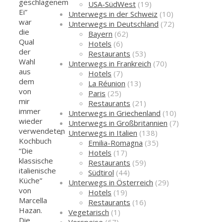
geschlagenem
USA-SüdWest
(19)
Ei”
Unterwegs in der Schweiz
(10)
war
Unterwegs in Deutschland
(72)
die
Bayern
(62)
Qual
Hotels
(6)
der
Restaurants
(53)
Wahl
Unterwegs in Frankreich
(70)
aus
Hotels
(7)
dem
La Réunion
(13)
von
Paris
(25)
mir
Restaurants
(21)
immer
Unterwegs in Griechenland
(10)
wieder
Unterwegs in Großbritannien
(7)
verwendeten
Unterwegs in Italien
(138)
Kochbuch
Emilia-Romagna
(35)
“Die
Hotels
(17)
klassische
Restaurants
(59)
italienische
Südtirol
(44)
Küche”
Unterwegs in Österreich
(29)
von
Hotels
(19)
Marcella
Restaurants
(16)
Hazan.
Vegetarisch
(1)
Die