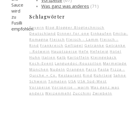
Vorspeise
(67)
Sauce
Was ganz was anderes
(71)
wird
Schlagwörter
zu
Fusilli
Bayern
Blog Blogger Blogtechnisch
empfohlen.
Deutschland
Dinner for one
Einkaufen
Emilia-
Romagna
Fleisch
Fleisch - Lamm
Fleisch -
Rind
Frankreich
Geflügel
Getränke
Getränke
- Rotwein
Hauptspeise
Hefe
Hefeteig
Hotel
Huhn
Italien
Kalb
Kartoffeln
Kleingebäck
Koch-Event
Languedoc-Roussillon
Marmelade
München
Nudeln
Orangen
Paris
Pasta
Pizza -
Quiche + Co.
Restaurant
Rind
Rührteig
Sahne
Schwein
Tomaten
USA
USA Süd-West
Vorspeise
Vorspeise - warm
Was ganz was
anders
Weizenmehl
Zucchini
Zwiebeln