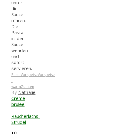
unter
die
Sauce
rühren.
Die
Pasta
in der
Sauce
wenden
und
sofort
servieren.
Pasta
Vorspeise
Vorspeise
-
warm
Zutaten
By
Nathalie
Crème
brûlée
Räucherlachs-
Strudel
10