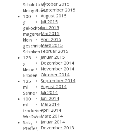
Oktober 2015
Schalotten,
September 2015
kleingehackt
August 2015
100
Juli 2015
g
Juni 2015
gekochter,
Mai 2015
magerer,
April 2015
klein
März 2015
geschnittener
Februar 2015
Schinken
Januar 2015
125
Dezember 2014
g
November 2014
kleine
Oktober 2014
Erbsen
September 2014
125
August 2014
ml
Juli 2014
Sahne
Juni 2014
100
Mai 2014
ml
April 2014
trockener
März 2014
Weißwein
Januar 2014
Salz,
Dezember 2013
Pfeffer,