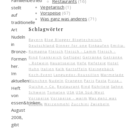
Familienbetrieb
Restaurants
(16)
Vegetarisch
(1)
stellt
Vorspeise
(67)
auf
Was ganz was anderes
(71)
traditionelle
Schlagwörter
Art
Nudeln
Bayern
Blog Blogger Blogtechnisch
in
Deutschland
Dinner for one
Einkaufen
Emilia-
Bronze-
Romagna
Fleisch
Fleisch - Lamm
Fleisch -
Rind
Frankreich
Geflügel
Getränke
Getränke
Formen
- Rotwein
Hauptspeise
Hefe
Hefeteig
Hotel
her.
Huhn
Italien
Kalb
Kartoffeln
Kleingebäck
Im
Koch-Event
Languedoc-Roussillon
Marmelade
aktuellen
München
Nudeln
Orangen
Paris
Pasta
Pizza -
Quiche + Co.
Restaurant
Rind
Rührteig
Sahne
Heft
Schwein
Tomaten
USA
USA Süd-West
von
Vorspeise
Vorspeise - warm
Was ganz was
essen&trinken,
anders
Weizenmehl
Zucchini
Zwiebeln
August
2008,
gibt