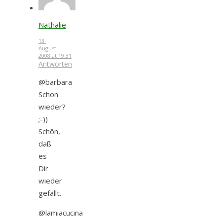
Nathalie
13.
August
2008 at 19:31
Antworten
@barbara
Schon
wieder?
;-))
Schön,
daß
es
Dir
wieder
gefällt.
@lamiacucina