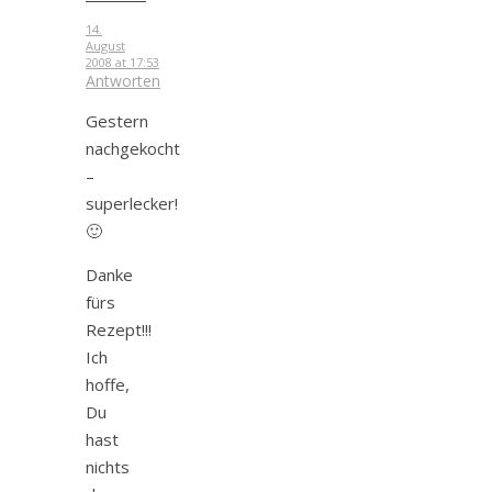
14.
August
2008 at 17:53
Antworten
Gestern
nachgekocht
–
superlecker!
🙂
Danke
fürs
Rezept!!!
Ich
hoffe,
Du
hast
nichts