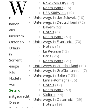
W
New York City
(52)
Restaurants
(36)
USA-SüdWest
(19)
Unterwegs in der Schweiz
(10)
ir
Unterwegs in Deutschland
(72)
haben
Bayern
(62)
aus
Hotels
(6)
unserem
Restaurants
(53)
Unterwegs in Frankreich
(70)
Oktober-
Hotels
(7)
Urlaub
La Réunion
(13)
in
Paris
(25)
Sorrent
Restaurants
(21)
Unterwegs in Griechenland
(10)
einige
Unterwegs in Großbritannien
(7)
Kilo
Unterwegs in Italien
(138)
Nudeln
Emilia-Romagna
(35)
von
Hotels
(17)
Restaurants
(59)
Setaro
Südtirol
(44)
mitgebracht.
Unterwegs in Österreich
(29)
Dieser
Hotels
(19)