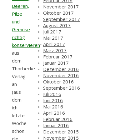
Februar 2018
Beeren,
November 2017
Oktober 2017
Pilze
September 2017
und
August 2017
Gemüse
Juli 2017
richtig
Mai 2017
April 2017
konservieren
”
März 2017
aus
Februar 2017
dem
Januar 2017
Thorbecke
Dezember 2016
November 2016
Verlag
Oktober 2016
an
September 2016
(aus
Juli 2016
dem
Juni 2016
Mai 2016
ich
April 2016
letzte
Februar 2016
Woche
Januar 2016
schon
Dezember 2015
November 2015
die