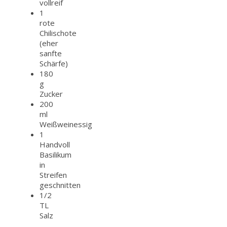
vollreif
1
rote
Chilischote
(eher
sanfte
Schärfe)
180
g
Zucker
200
ml
Weißweinessig
1
Handvoll
Basilikum
in
Streifen
geschnitten
1/2
TL
Salz