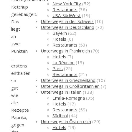
New York City
(52)
Ketchup
Restaurants
(36)
geliebäugelt.
USA-SüdWest
(19)
Unterwegs in der Schweiz
(10)
Das
Unterwegs in Deutschland
(72)
liegt
Bayern
(62)
an
Hotels
(6)
zwei
Restaurants
(53)
Unterwegs in Frankreich
(70)
Punkten
Hotels
(7)
–
La Réunion
(13)
erstens
Paris
(25)
enthalten
Restaurants
(21)
Unterwegs in Griechenland
(10)
so
Unterwegs in Großbritannien
(7)
gut
Unterwegs in Italien
(138)
wie
Emilia-Romagna
(35)
alle
Hotels
(17)
Restaurants
(59)
Rezepte
Südtirol
(44)
Paprika,
Unterwegs in Österreich
(29)
gegen
Hotels
(19)