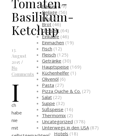
Tomaten-
Backen
(79)
Basilikum-
Beilage
(56)
Blog
(6)
Brot
(46)
Ketchup
Dessert
(64)
Einkäufe
(46)
Einmachen
(19)
Fisch
(12)
13.
Fleisch
(125)
August
Getränke
(30)
2015
/
Hauptspeise
(169)
No
Küchenhelfer
(1)
Comments
I
Olivenöl
(6)
Pasta
(27)
Pizza Quiche & Co.
(27)
Salat
(22)
Suppe
(32)
ch
Süßspeise
(16)
habe
Thermomix
(2)
nie
Uncategorized
(378)
Unterwegs in den USA
(87)
mit
Hotels
(18)
selbstgemachtem