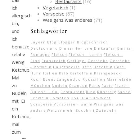
das
Restaurants
(16)
Vegetarisch
(1)
ich
Vorspeise
(67)
allergisch
Was ganz was anderes
(71)
bin,
Schlagwörter
und
ich
Bayern
Blog Blogger Blogtechnisch
benutze
Deutschland
Dinner for one
Einkaufen
Emilia-
relativ
Romagna
Fleisch
Fleisch - Lamm
Fleisch -
Rind
Frankreich
Geflügel
Getränke
Getränke
wenig
- Rotwein
Hauptspeise
Hefe
Hefeteig
Hotel
Ketchup.
Huhn
Italien
Kalb
Kartoffeln
Kleingebäck
Mal
Koch-Event
Languedoc-Roussillon
Marmelade
zu
München
Nudeln
Orangen
Paris
Pasta
Pizza -
Quiche + Co.
Restaurant
Rind
Rührteig
Sahne
Nudeln
Schwein
Tomaten
USA
USA Süd-West
mit Ei
Vorspeise
Vorspeise - warm
Was ganz was
ein
anders
Weizenmehl
Zucchini
Zwiebeln
Ketchup,
mal
zum