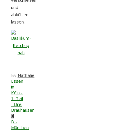
verschließen
und
abkühlen
lassen.
By
Nathalie
Essen
in
Köln -
1. Teil
- Drei
Brauhäuser
D -
München