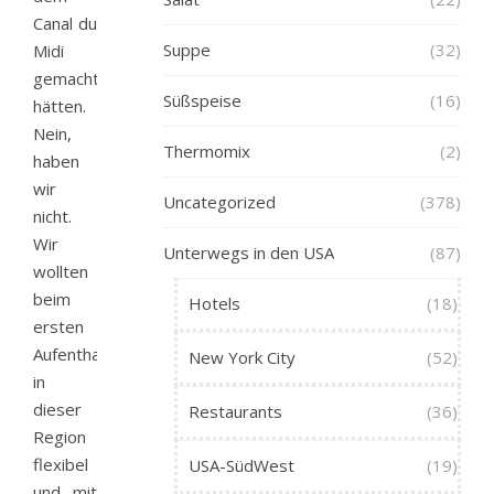
Canal du
Suppe
(32)
Midi
gemacht
Süßspeise
(16)
hätten.
Nein,
Thermomix
(2)
haben
wir
Uncategorized
(378)
nicht.
Wir
Unterwegs in den USA
(87)
wollten
beim
Hotels
(18)
ersten
Aufenthalt
New York City
(52)
in
dieser
Restaurants
(36)
Region
flexibel
USA-SüdWest
(19)
und mit