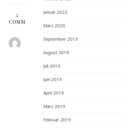
Januar 2022
2
COMMENTS
März 2020
September 2019
FOODFREAK
26.
August 2019
JANUAR
2015 AT 14:12
ANTWORTEN
Juli 2019
Mein
Juni 2019
früherer,
sehr
April 2019
geschätzter
Chef
März 2019
bei
einem
Februar 2019
großen