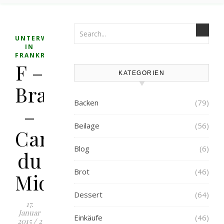
UNTERWEGS
IN
FRANKREICH
F –
KATEGORIEN
Bram
Backen
(79)
–
Beilage
(56)
Canal
Blog
(6)
du
Brot
(46)
Midi
Dessert
(64)
17.
Januar
Einkäufe
(46)
2015
/
2