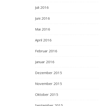
Brot
und
Juli 2016
Käse
Juni 2016
und
Wein
Mai 2016
(in
einem
April 2016
eigens
mitgeführten
Februar 2016
Kanister)
kauften
Januar 2016
–
und
Dezember 2015
es
November 2015
klang
immer
Oktober 2015
sehr
wie
September 2015