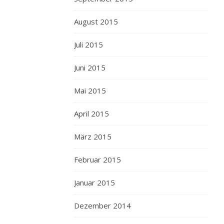
das
gute
August 2015
Leben…
insofern
Juli 2015
hoffe
ich,
Juni 2015
hier
Mai 2015
auch
noch
April 2015
mal
von
März 2015
einem
solchen
Februar 2015
Trip
zu
Januar 2015
lesen
(da
Dezember 2014
ich