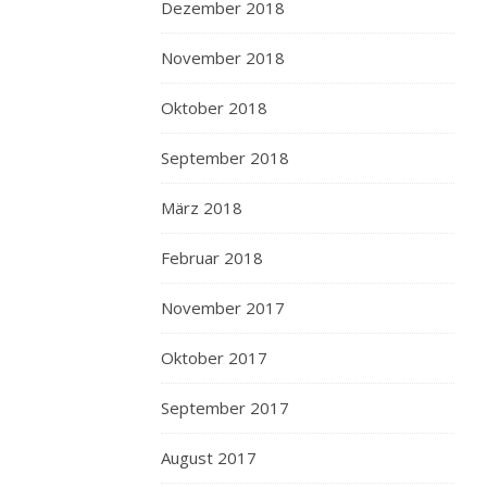
europäischen
Dezember 2018
Elektronikkonzern
hatte
November 2018
an
Oktober 2018
der
Sorbonne
September 2018
studiert…
und
März 2018
erzählte
ab
Februar 2018
und
zu
November 2017
von
seinen
Oktober 2017
Hausboottrips
September 2017
auf
dem
August 2017
Canal