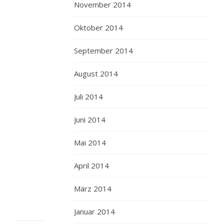
November 2014
kein
Französisch
Oktober 2014
spreche,
jedenfalls
September 2014
nicht
über
August 2014
rudimentäre
Einkaufsverständigung
Juli 2014
hinaus,
ist
Juni 2014
F
für
Mai 2014
mich
April 2014
terra
incognita.)
März 2014
Januar 2014