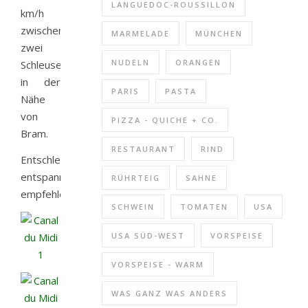
LANGUEDOC-ROUSSILLON
km/h
zwischen
MARMELADE
MÜNCHEN
zwei
NUDELN
ORANGEN
Schleusen
in der
PARIS
PASTA
Nähe
von
PIZZA - QUICHE + CO.
Bram.
RESTAURANT
RIND
Entschleunigend,
entspannend,
RÜHRTEIG
SAHNE
empfehlenswert!
SCHWEIN
TOMATEN
USA
USA SÜD-WEST
VORSPEISE
VORSPEISE - WARM
WAS GANZ WAS ANDERS