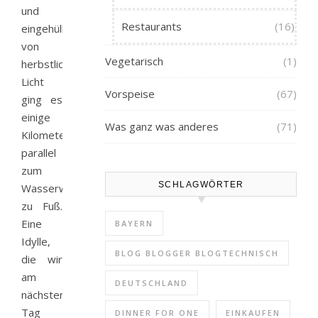
und
Restaurants
(16)
eingehüllt
von
Vegetarisch
(1)
herbstlichem
Licht
Vorspeise
(67)
ging es
einige
Was ganz was anderes
(71)
Kilometer
parallel
zum
SCHLAGWÖRTER
Wasserweg
zu Fuß.
Eine
BAYERN
Idylle,
BLOG BLOGGER BLOGTECHNISCH
die wir
am
DEUTSCHLAND
nächsten
Tag
DINNER FOR ONE
EINKAUFEN