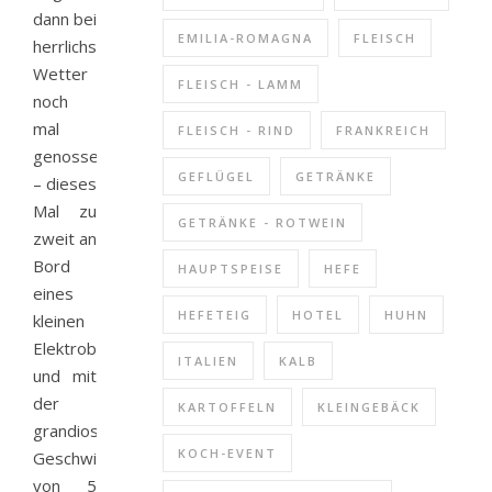
dann bei
EMILIA-ROMAGNA
FLEISCH
herrlichstem
Wetter
FLEISCH - LAMM
noch
mal
FLEISCH - RIND
FRANKREICH
genossen
GEFLÜGEL
GETRÄNKE
– dieses
Mal zu
GETRÄNKE - ROTWEIN
zweit an
Bord
HAUPTSPEISE
HEFE
eines
HEFETEIG
HOTEL
HUHN
kleinen
Elektrobootes
ITALIEN
KALB
und mit
der
KARTOFFELN
KLEINGEBÄCK
grandiosen
KOCH-EVENT
Geschwindigkeit
von 5