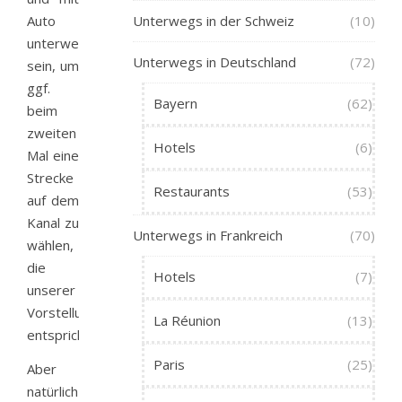
Auto
Unterwegs in der Schweiz
(10)
unterwegs
Unterwegs in Deutschland
(72)
sein, um
ggf.
Bayern
(62)
beim
zweiten
Hotels
(6)
Mal eine
Strecke
Restaurants
(53)
auf dem
Kanal zu
Unterwegs in Frankreich
(70)
wählen,
die
Hotels
(7)
unserer
Vorstellung
La Réunion
(13)
entspricht.
Paris
(25)
Aber
natürlich