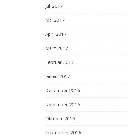
du
Juli 2017
Midi.
Er
Mai 2017
und
seine
April 2017
Frau
hatten
März 2017
auf
Februar 2017
dem
Boot
Januar 2017
Fahrräder,
mit
Dezember 2016
denen
sie
November 2016
ins
Umland
Oktober 2016
fuhren,
und
September 2016