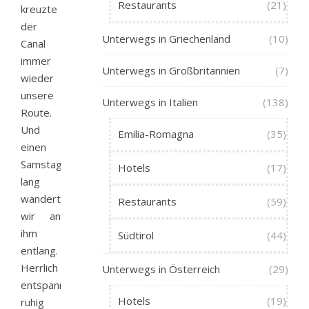
Restaurants
(21)
kreuzte
der
Unterwegs in Griechenland
(10)
Canal
immer
Unterwegs in Großbritannien
(7)
wieder
unsere
Unterwegs in Italien
(138)
Route.
Und
Emilia-Romagna
(35)
einen
Samstagvormittag
Hotels
(17)
lang
wanderten
Restaurants
(59)
wir an
ihm
Südtirol
(44)
entlang.
Herrlich
Unterwegs in Österreich
(29)
entspannend,
Hotels
(19)
ruhig