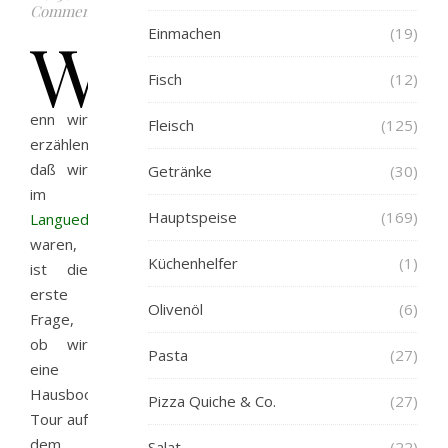
Comments
W
Einmachen
(19)
Fisch
(12)
enn wir
Fleisch
(125)
erzählen,
daß wir
Getränke
(30)
im
Hauptspeise
(169)
Languedoc
waren,
Küchenhelfer
(1)
ist die
erste
Olivenöl
(6)
Frage,
ob wir
Pasta
(27)
eine
Hausboot-
Pizza Quiche & Co.
(27)
Tour auf
dem
Salat
(22)