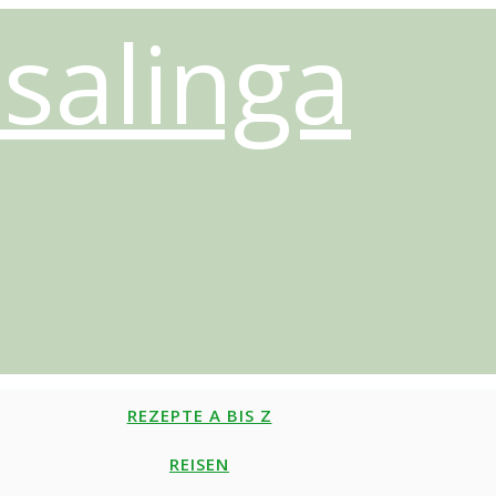
salinga
REZEPTE A BIS Z
REISEN