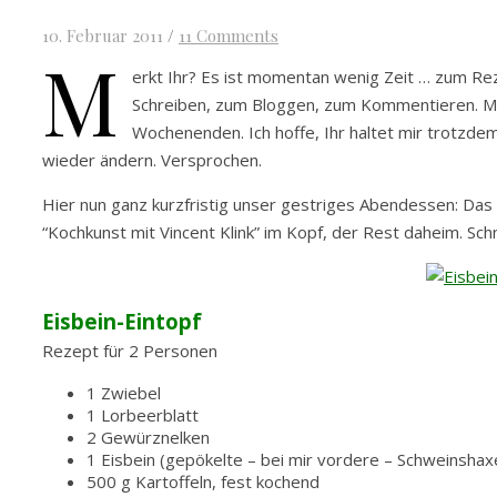
10. Februar 2011
/
11 Comments
M
erkt Ihr? Es ist momentan wenig Zeit … zum Re
Schreiben, zum Bloggen, zum Kommentieren. Mir
Wochenenden. Ich hoffe, Ihr haltet mir trotzdem
wieder ändern. Versprochen.
Hier nun ganz kurzfristig unser gestriges Abendessen: Da
“Kochkunst mit Vincent Klink” im Kopf, der Rest daheim. Schn
Eisbein-Eintopf
Rezept für 2 Personen
1 Zwiebel
1 Lorbeerblatt
2 Gewürznelken
1 Eisbein (gepökelte – bei mir vordere – Schweinshax
500 g Kartoffeln, fest kochend