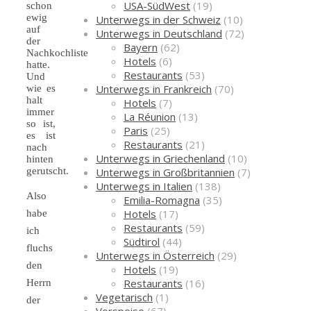
USA-SüdWest
(19)
schon
ewig
Unterwegs in der Schweiz
(10)
auf
Unterwegs in Deutschland
(72)
der
Bayern
(62)
Nachkochliste
Hotels
(6)
hatte.
Restaurants
(53)
Und
Unterwegs in Frankreich
(70)
wie es
halt
Hotels
(7)
immer
La Réunion
(13)
so ist,
Paris
(25)
es ist
Restaurants
(21)
nach
Unterwegs in Griechenland
(10)
hinten
Unterwegs in Großbritannien
(7)
gerutscht.
Unterwegs in Italien
(138)
Also
Emilia-Romagna
(35)
Hotels
(17)
habe
Restaurants
(59)
ich
Südtirol
(44)
fluchs
Unterwegs in Österreich
(29)
den
Hotels
(19)
Restaurants
(16)
Herrn
Vegetarisch
(1)
der