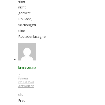
eine
nicht
gerollte
Roulade,
sozusagen
eine
Rouladenlasagne.
lamiacucina
7.
Februar
2011 at 05:49
Antworten
oh,
Frau