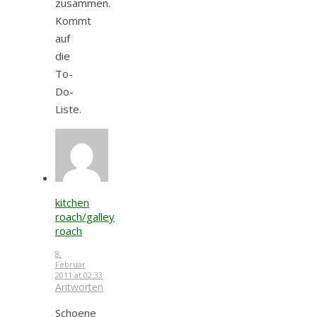
zusammen.
Kommt
auf
die
To-
Do-
Liste.
kitchen
roach/galley
roach
8.
Februar
2011 at 02:33
Antworten
Schoene