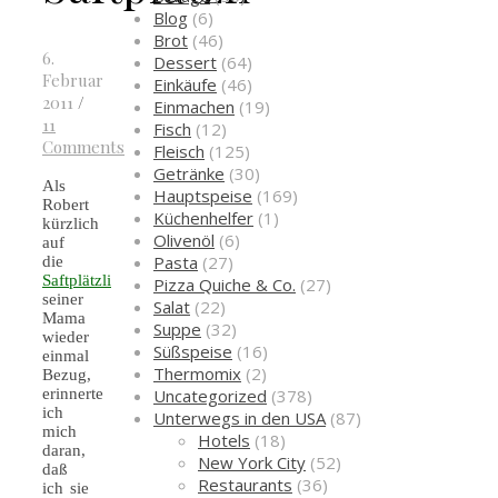
Blog
(6)
Brot
(46)
6.
Dessert
(64)
Februar
Einkäufe
(46)
2011
/
Einmachen
(19)
11
Fisch
(12)
Comments
Fleisch
(125)
Getränke
(30)
Als
Hauptspeise
(169)
Robert
Küchenhelfer
(1)
kürzlich
Olivenöl
(6)
auf
Pasta
(27)
die
Saftplätzli
Pizza Quiche & Co.
(27)
seiner
Salat
(22)
Mama
Suppe
(32)
wieder
Süßspeise
(16)
einmal
Thermomix
(2)
Bezug,
Uncategorized
(378)
erinnerte
ich
Unterwegs in den USA
(87)
mich
Hotels
(18)
daran,
New York City
(52)
daß
Restaurants
(36)
ich sie