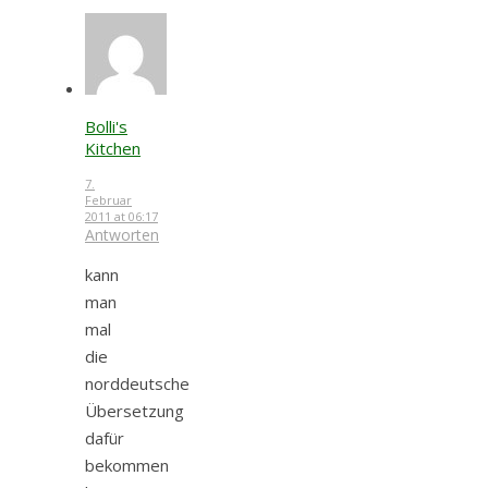
Bolli's
Kitchen
7.
Februar
2011 at 06:17
Antworten
kann
man
mal
die
norddeutsche
Übersetzung
dafür
bekommen