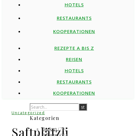
HOTELS
RESTAURANTS
KOOPERATIONEN
REZEPTE A BIS Z
REISEN
HOTELS
RESTAURANTS
KOOPERATIONEN
Uncategorized
Kategorien
Saftplätzli
Backen
(79)
Beilage
(56)