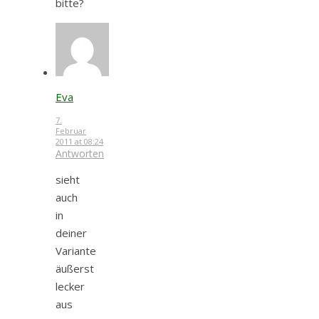
bitte?
Eva
7.
Februar
2011 at 08:24
Antworten
sieht
auch
in
deiner
Variante
äußerst
lecker
aus