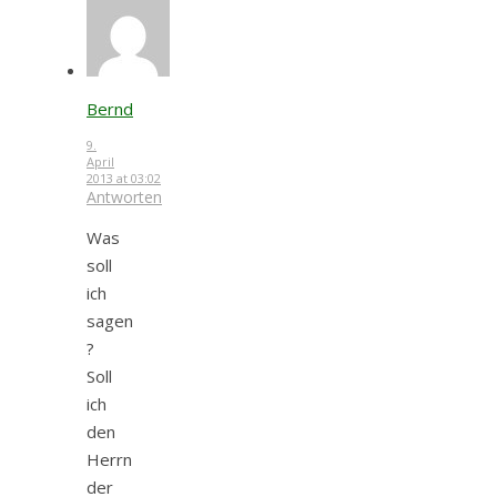
Bernd
9.
April
2013 at 03:02
Antworten
Was
soll
ich
sagen
?
Soll
ich
den
Herrn
der