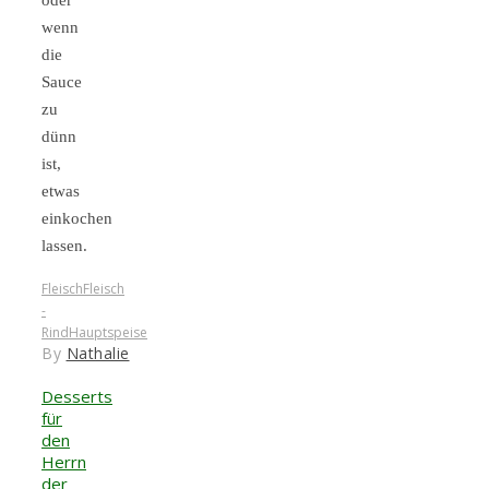
oder
wenn
die
Sauce
zu
dünn
ist,
etwas
einkochen
lassen.
Fleisch
Fleisch
-
Rind
Hauptspeise
By
Nathalie
Desserts
für
den
Herrn
der