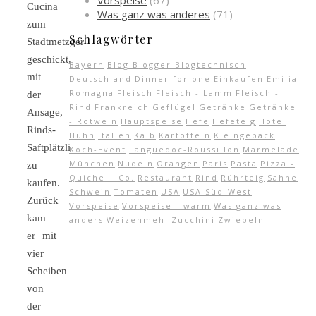
Vorspeise
(67)
Cucina
Was ganz was anderes
(71)
zum
Schlagwörter
Stadtmetzger
geschickt,
Bayern
Blog Blogger Blogtechnisch
mit
Deutschland
Dinner for one
Einkaufen
Emilia-
Romagna
Fleisch
Fleisch - Lamm
Fleisch -
der
Rind
Frankreich
Geflügel
Getränke
Getränke
Ansage,
- Rotwein
Hauptspeise
Hefe
Hefeteig
Hotel
Rinds-
Huhn
Italien
Kalb
Kartoffeln
Kleingebäck
Saftplätzli
Koch-Event
Languedoc-Roussillon
Marmelade
München
Nudeln
Orangen
Paris
Pasta
Pizza -
zu
Quiche + Co.
Restaurant
Rind
Rührteig
Sahne
kaufen.
Schwein
Tomaten
USA
USA Süd-West
Zurück
Vorspeise
Vorspeise - warm
Was ganz was
kam
anders
Weizenmehl
Zucchini
Zwiebeln
er mit
vier
Scheiben
von
der