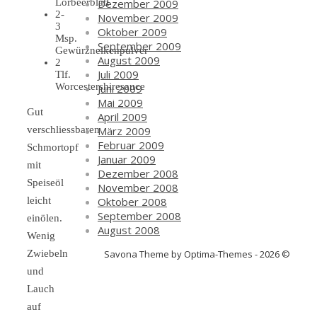
Dezember 2009
Lorbeerblatt
2-
November 2009
3
Oktober 2009
Msp.
September 2009
Gewürznelkenpulver
August 2009
2
Juli 2009
Tlf.
Worcestershiresauce
Juni 2009
Mai 2009
Gut
April 2009
März 2009
verschliessbaren
Februar 2009
Schmortopf
Januar 2009
mit
Dezember 2008
Speiseöl
November 2008
Oktober 2008
leicht
September 2008
einölen.
August 2008
Wenig
Savona Theme by Optima-Themes - 2026 ©
Zwiebeln
und
Lauch
auf