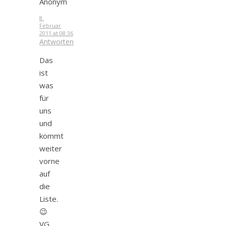
Anonym
8.
Februar
2011 at 08:36
Antworten
Das
ist
was
für
uns
und
kommt
weiter
vorne
auf
die
Liste.
😉
VG,