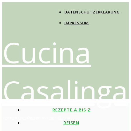
DATENSCHUTZERKLÄRUNG
IMPRESSUM
Cucina
Casalinga
REZEPTE A BIS Z
Kochen und Reisen mit der Cucina
REISEN