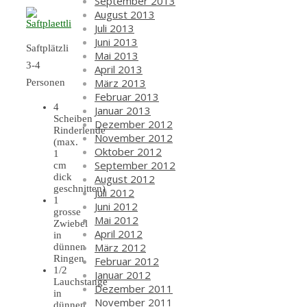
September 2013
August 2013
Juli 2013
Juni 2013
Saftplätzli
Mai 2013
3-4
April 2013
März 2013
Personen
Februar 2013
4
Januar 2013
Scheiben
Dezember 2012
Rinderlende
November 2012
(max.
Oktober 2012
1
September 2012
cm
dick
August 2012
geschnitten)
Juli 2012
1
Juni 2012
grosse
Mai 2012
Zwiebel
April 2012
in
März 2012
dünnen
Ringen
Februar 2012
1/2
Januar 2012
Lauchstange
Dezember 2011
in
November 2011
dünnen