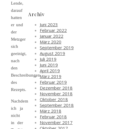
Lende,
darauf
Archiv
hatten
Juni 2023
er und
Februar 2022
der
Januar 2022
Metzger
März 2020
sich
September 2019
August 2019
geeinigt,
Juli 2019
nach
Juni 2019
den
April 2019
Beschreibungen
März 2019
Februar 2019
des
Dezember 2018
Rezepts.
November 2018
Oktober 2018
Nachdem
September 2018
ich ja
März 2018
nicht
Februar 2018
November 2017
in der
Oktober 2017