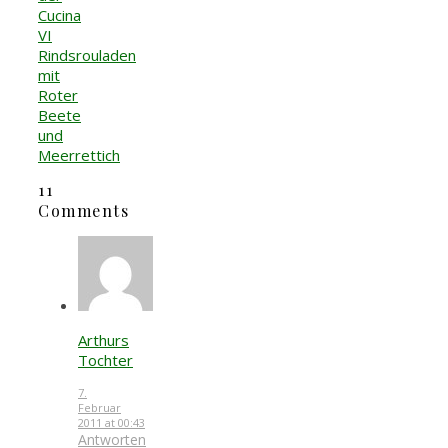
Cucina
VI
Rindsrouladen
mit
Roter
Beete
und
Meerrettich
11
Comments
Arthurs
Tochter
7.
Februar
2011 at 00:43
Antworten