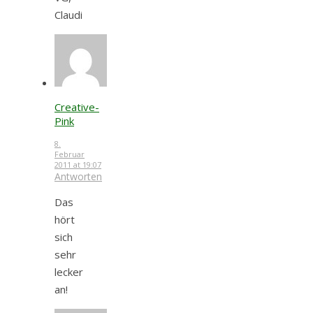
Claudi
Creative-
Pink
8.
Februar
2011 at 19:07
Antworten
Das
hört
sich
sehr
lecker
an!