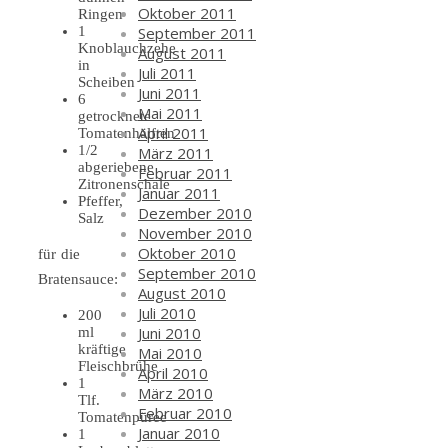
Oktober 2011
Ringen
September 2011
1
Knoblauchzehe
August 2011
in
Juli 2011
Scheiben
Juni 2011
6
Mai 2011
getrocknete
April 2011
Tomatenhälften
1/2
März 2011
abgeriebene
Februar 2011
Zitronenschale
Januar 2011
Pfeffer,
Dezember 2010
Salz
November 2010
Oktober 2010
für die
September 2010
Bratensauce:
August 2010
Juli 2010
200
Juni 2010
ml
kräftige
Mai 2010
Fleischbrühe
April 2010
1
März 2010
Tlf.
Februar 2010
Tomatenpüree
Januar 2010
1