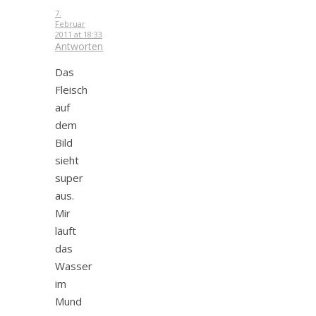
7.
Februar
2011 at 18:33
Antworten
Das
Fleisch
auf
dem
Bild
sieht
super
aus.
Mir
läuft
das
Wasser
im
Mund