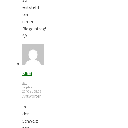
entsteht
ein
neuer
Blogeintrag!
🙂
Michi
30.
September
2010 at 08:08
Antworten
In
der
Schweiz
hab