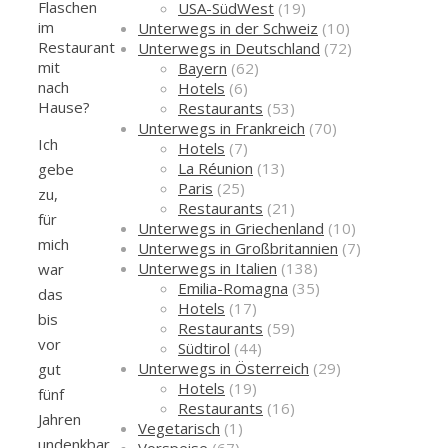
Flaschen
USA-SüdWest
(19)
im
Unterwegs in der Schweiz
(10)
Restaurant
Unterwegs in Deutschland
(72)
mit
Bayern
(62)
nach
Hotels
(6)
Hause?
Restaurants
(53)
Unterwegs in Frankreich
(70)
Ich
Hotels
(7)
La Réunion
(13)
gebe
Paris
(25)
zu,
Restaurants
(21)
für
Unterwegs in Griechenland
(10)
mich
Unterwegs in Großbritannien
(7)
Unterwegs in Italien
(138)
war
Emilia-Romagna
(35)
das
Hotels
(17)
bis
Restaurants
(59)
vor
Südtirol
(44)
Unterwegs in Österreich
(29)
gut
Hotels
(19)
fünf
Restaurants
(16)
Jahren
Vegetarisch
(1)
undenkbar.