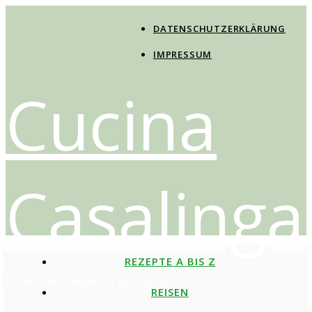
DATENSCHUTZERKLÄRUNG
IMPRESSUM
Cucina
Casalinga
REZEPTE A BIS Z
Kochen und Reisen mit der Cucina
REISEN