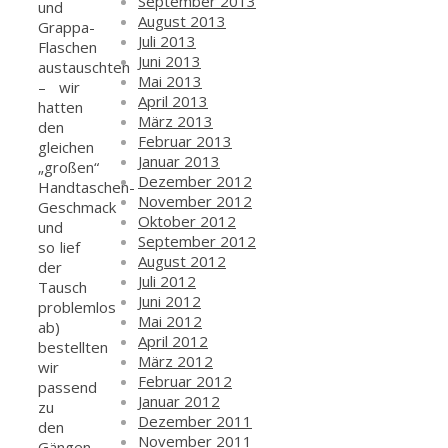
September 2013
und
August 2013
Grappa-
Juli 2013
Flaschen
Juni 2013
austauschten
Mai 2013
– wir
April 2013
hatten
März 2013
den
Februar 2013
gleichen
Januar 2013
„großen“
Dezember 2012
Handtaschen-
November 2012
Geschmack
Oktober 2012
und
September 2012
so lief
August 2012
der
Juli 2012
Tausch
Juni 2012
problemlos
Mai 2012
ab)
April 2012
bestellten
März 2012
wir
Februar 2012
passend
Januar 2012
zu
Dezember 2011
den
November 2011
Gängen