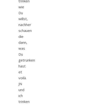
trinken
wie
Du
willst,
nachher
schauen
die
dann,
was
Du
getrunken
hast
et
voilà.
JN
und
ich
trinken