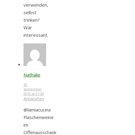
verwenden,
selbst
trinken?
Wär
interessant.
Nathalie
30.
September
2010 at 07:54
Antworten
@lamiacucina
Flaschenweine
im
Offenausschank