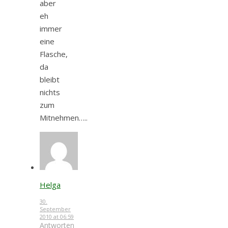
aber
eh
immer
eine
Flasche,
da
bleibt
nichts
zum
Mitnehmen…..
Helga
30.
September
2010 at 06:59
Antworten