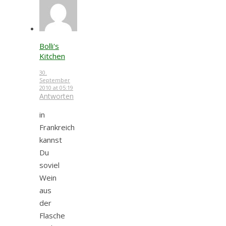
Bolli's
Kitchen
30.
September
2010 at 05:19
Antworten
in
Frankreich
kannst
Du
soviel
Wein
aus
der
Flasche