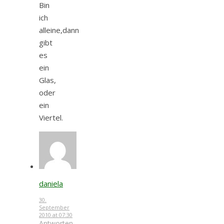
Bin
ich
alleine,dann
gibt
es
ein
Glas,
oder
ein
Viertel.
daniela
30.
September
2010 at 07:30
Antworten