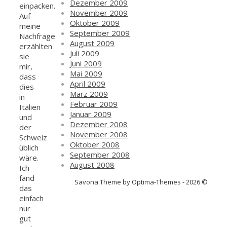
Dezember 2009
einpacken.
November 2009
Auf
Oktober 2009
meine
September 2009
Nachfrage
August 2009
erzählten
Juli 2009
sie
Juni 2009
mir,
Mai 2009
dass
April 2009
dies
März 2009
in
Februar 2009
Italien
Januar 2009
und
Dezember 2008
der
November 2008
Schweiz
Oktober 2008
üblich
September 2008
wäre.
August 2008
Ich
fand
Savona Theme by Optima-Themes - 2026 ©
das
einfach
nur
gut