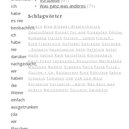
Vorspeise
(67)
Was ganz was anderes
(71)
Ich
habe
Schlagwörter
es nie
Bayern
Blog Blogger Blogtechnisch
beobachtet,
Deutschland
Dinner for one
Einkaufen
Emilia-
ich
Romagna
Fleisch
Fleisch - Lamm
Fleisch -
habe
Rind
Frankreich
Geflügel
Getränke
Getränke
nie
- Rotwein
Hauptspeise
Hefe
Hefeteig
Hotel
Huhn
Italien
Kalb
Kartoffeln
Kleingebäck
darüber
Koch-Event
Languedoc-Roussillon
Marmelade
nachgedacht,
München
Nudeln
Orangen
Paris
Pasta
Pizza -
wir
Quiche + Co.
Restaurant
Rind
Rührteig
Sahne
haben
Schwein
Tomaten
USA
USA Süd-West
Vorspeise
Vorspeise - warm
Was ganz was
die
anders
Weizenmehl
Zucchini
Zwiebeln
Weine
einfach
ausgetrunken
(da
wir
Flaschen