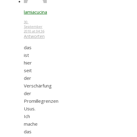
lamiacucina
30.
September
2010 at 04:36
Antworten
das
ist
hier
seit
der
Verschärfung
der
Promillegrenzen
Usus.
Ich
mache
das