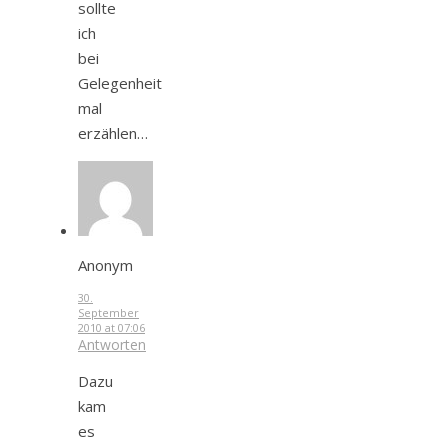
sollte
ich
bei
Gelegenheit
mal
erzählen…
Anonym
30.
September
2010 at 07:06
Antworten
Dazu
kam
es