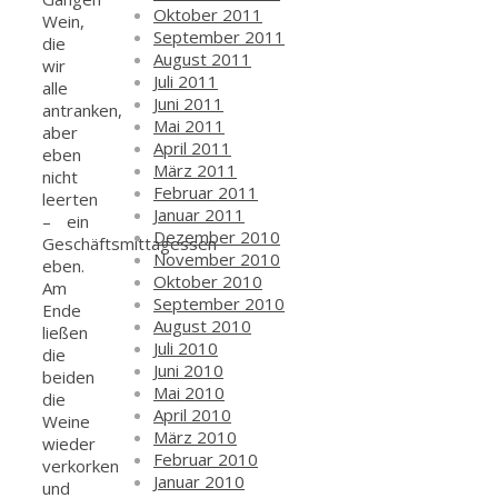
Oktober 2011
Wein,
September 2011
die
August 2011
wir
Juli 2011
alle
Juni 2011
antranken,
Mai 2011
aber
April 2011
eben
März 2011
nicht
Februar 2011
leerten
Januar 2011
– ein
Dezember 2010
Geschäftsmittagessen
November 2010
eben.
Oktober 2010
Am
September 2010
Ende
August 2010
ließen
Juli 2010
die
Juni 2010
beiden
Mai 2010
die
April 2010
Weine
März 2010
wieder
Februar 2010
verkorken
Januar 2010
und