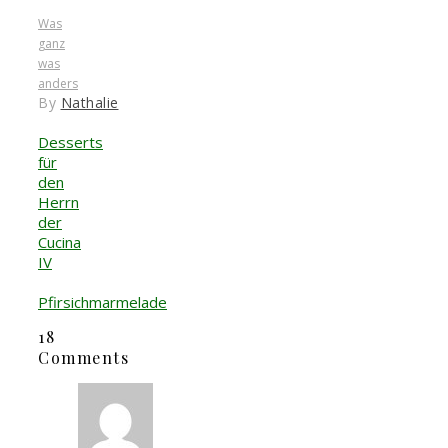
Was
ganz
was
anders
By
Nathalie
Desserts
für
den
Herrn
der
Cucina
IV
Pfirsichmarmelade
18
Comments