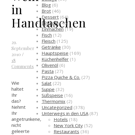
in
Blog
(6)
Brot
(46)
Dessert
(64)
Handtaschen
Einkäufe
(46)
Einmachen
(19)
Fisch
(12)
Fleisch
(125)
29.
Getränke
(30)
September
Hauptspeise
(169)
2010
/
Küchenhelfer
(1)
18
Olivenöl
(6)
Comments
Pasta
(27)
Pizza Quiche & Co.
(27)
Wie
Salat
(22)
haltet
Suppe
(32)
Ihr
Süßspeise
(16)
das?
Thermomix
(2)
Nehmt
Uncategorized
(378)
Ihr
Unterwegs in den USA
(87)
angetrunkene,
Hotels
(18)
nicht
New York City
(52)
geleerte
Restaurants
(36)