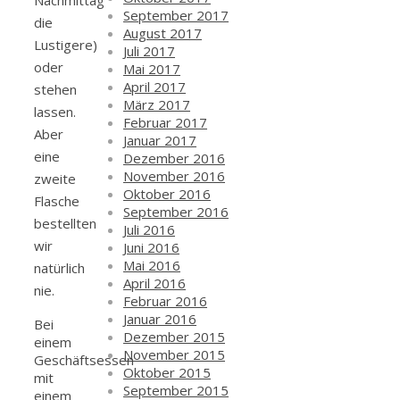
Nachmittag
September 2017
die
August 2017
Lustigere)
Juli 2017
oder
Mai 2017
April 2017
stehen
März 2017
lassen.
Februar 2017
Aber
Januar 2017
eine
Dezember 2016
November 2016
zweite
Oktober 2016
Flasche
September 2016
bestellten
Juli 2016
wir
Juni 2016
Mai 2016
natürlich
April 2016
nie.
Februar 2016
Januar 2016
Bei
Dezember 2015
einem
November 2015
Geschäftsessen
Oktober 2015
mit
September 2015
einem