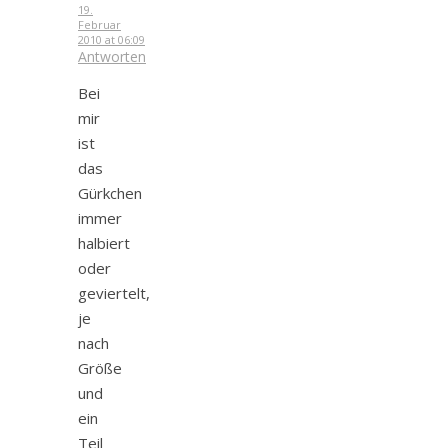
19.
Februar
2010 at 06:09
Antworten
Bei
mir
ist
das
Gürkchen
immer
halbiert
oder
geviertelt,
je
nach
Größe
und
ein
Teil