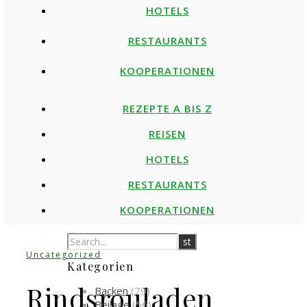
HOTELS
RESTAURANTS
KOOPERATIONEN
REZEPTE A BIS Z
REISEN
HOTELS
RESTAURANTS
KOOPERATIONEN
Uncategorized
Kategorien
Rindsrouladen
Backen
(79)
Beilage
(56)