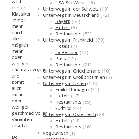
wird
USA-SüdWest
(19)
dieser
Unterwegs in der Schweiz
(10)
Klassiker
Unterwegs in Deutschland
(72)
immer
Bayern
(62)
mehr
Hotels
(6)
durch
Restaurants
(53)
alle
Unterwegs in Frankreich
(70)
möglich
Hotels
(7)
mehr
La Réunion
(13)
oder
Paris
(25)
weniger
Restaurants
(21)
phantasievollen
Unterwegs in Griechenland
(10)
und
Unterwegs in Großbritannien
(7)
somit
Unterwegs in Italien
(138)
auch
Emilia-Romagna
(35)
mehr
Hotels
(17)
oder
Restaurants
(59)
weniger
Südtirol
(44)
geschmackvollen
Unterwegs in Österreich
(29)
Varianten
Hotels
(19)
ersetzt.
Restaurants
(16)
Vegetarisch
(1)
Bei