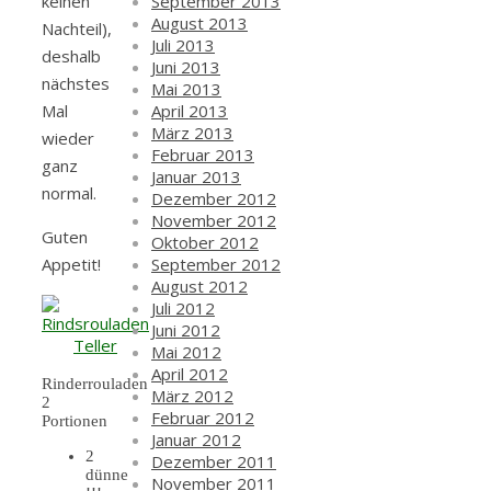
September 2013
keinen
August 2013
Nachteil),
Juli 2013
deshalb
Juni 2013
nächstes
Mai 2013
April 2013
Mal
März 2013
wieder
Februar 2013
ganz
Januar 2013
normal.
Dezember 2012
November 2012
Guten
Oktober 2012
September 2012
Appetit!
August 2012
Juli 2012
Juni 2012
Mai 2012
April 2012
Rinderrouladen
März 2012
2
Februar 2012
Portionen
Januar 2012
2
Dezember 2011
dünne
November 2011