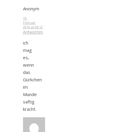
Anonym
19.
Februar
2010 at 06:12
Antworten
ich
mag
es,
wenn
das
Gürkchen
im
Munde
saftig
kracht.