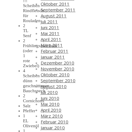
!!!
Oktober 2011
Scheiben
September 2011
Rindfleisch
August 2011
für
Rouladen
Juli 2011
2
Juni 2011
TL
Mai 2011
Senf
April 2011
2
März 2011
Frühlingszwiebeln
Februar 2011
(oder
1
Januar 2011
rote
Dezember 2010
Zwiebel)
November 2010
4
Oktober 2010
Scheiben
September 2010
dünn
August 2010
geschnitttenen
Bauchspeck
Juli 2010
2
Juni 2010
Cornichons
Mai 2010
Salz
April 2010
Pfeffer
März 2010
1
EL
Februar 2010
Olivenöl
Januar 2010
1