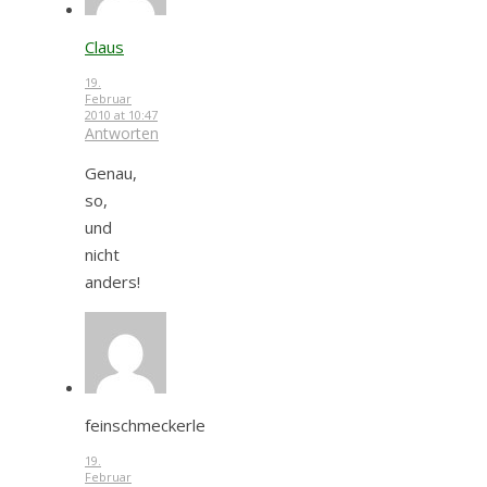
Claus
19.
Februar
2010 at 10:47
Antworten
Genau,
so,
und
nicht
anders!
feinschmeckerle
19.
Februar