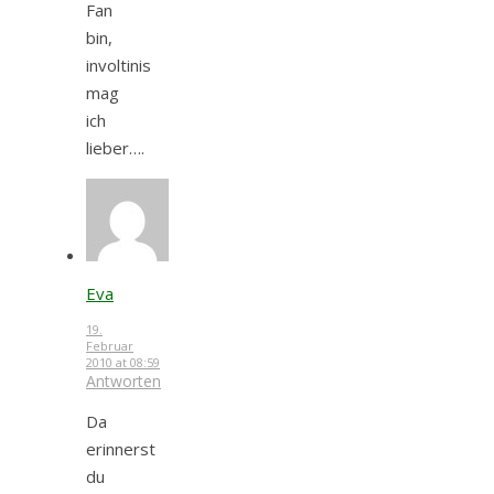
Fan
bin,
involtinis
mag
ich
lieber….
Eva
19.
Februar
2010 at 08:59
Antworten
Da
erinnerst
du