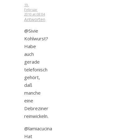
19.
Februar
2010 at 08:04
Antworten
@Sivie
Kohlwurst?
Habe
auch
gerade
telefonisch
gehört,
daß
manche
eine
Debreziner
reinwickeln.
@lamiacucina
Hat