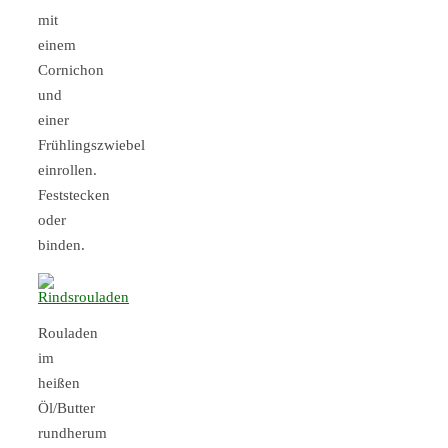
mit
einem
Cornichon
und
einer
Frühlingszwiebel
einrollen.
Feststecken
oder
binden.
Rouladen
im
heißen
Öl/Butter
rundherum