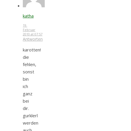
katha
19.
Februar
2010 at 07:57
Antworten
karotten!
die
fehlen,
sonst
bin
ich
ganz
bei
dir.
gurklerl
werden
auch