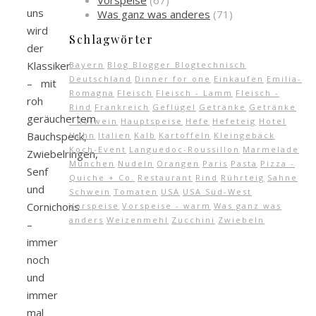
Vorspeise
(67)
uns
Was ganz was anderes
(71)
wird
Schlagwörter
der
Klassiker
Bayern
Blog Blogger Blogtechnisch
Deutschland
Dinner for one
Einkaufen
Emilia-
– mit
Romagna
Fleisch
Fleisch - Lamm
Fleisch -
roh
Rind
Frankreich
Geflügel
Getränke
Getränke
geräuchertem
- Rotwein
Hauptspeise
Hefe
Hefeteig
Hotel
Bauchspeck,
Huhn
Italien
Kalb
Kartoffeln
Kleingebäck
Koch-Event
Languedoc-Roussillon
Marmelade
Zwiebelringen,
München
Nudeln
Orangen
Paris
Pasta
Pizza -
Senf
Quiche + Co.
Restaurant
Rind
Rührteig
Sahne
und
Schwein
Tomaten
USA
USA Süd-West
Cornichons
Vorspeise
Vorspeise - warm
Was ganz was
anders
Weizenmehl
Zucchini
Zwiebeln
–
immer
noch
und
immer
mal