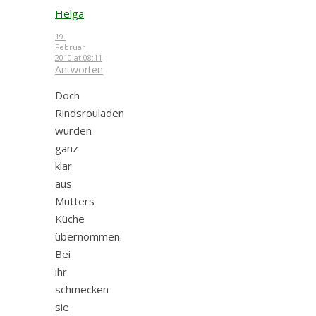
Helga
19.
Februar
2010 at 08:11
Antworten
Doch
Rindsrouladen
wurden
ganz
klar
aus
Mutters
Küche
übernommen.
Bei
ihr
schmecken
sie