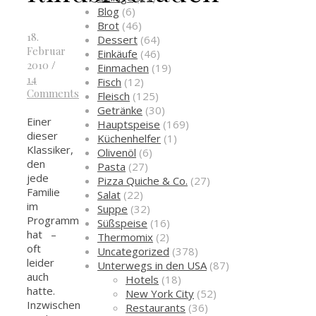
Blog
(6)
Brot
(46)
18.
Dessert
(64)
Februar
Einkäufe
(46)
2010
/
Einmachen
(19)
14
Fisch
(12)
Comments
Fleisch
(125)
Getränke
(30)
Einer
Hauptspeise
(169)
dieser
Küchenhelfer
(1)
Klassiker,
Olivenöl
(6)
den
Pasta
(27)
jede
Pizza Quiche & Co.
(27)
Familie
Salat
(22)
im
Suppe
(32)
Programm
Süßspeise
(16)
hat –
Thermomix
(2)
oft
Uncategorized
(378)
leider
Unterwegs in den USA
(87)
auch
Hotels
(18)
hatte.
New York City
(52)
Inzwischen
Restaurants
(36)