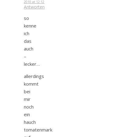
2010 at 12:12
Antworten
so
kenne
ich
das
auch
–
lecker…
allerdings
kommt
bei
mir
noch
ein
hauch
tomatenmark