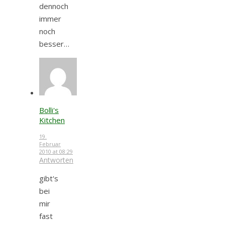
dennoch
immer
noch
besser…
Bolli's
Kitchen
19.
Februar
2010 at 08:29
Antworten
gibt's
bei
mir
fast