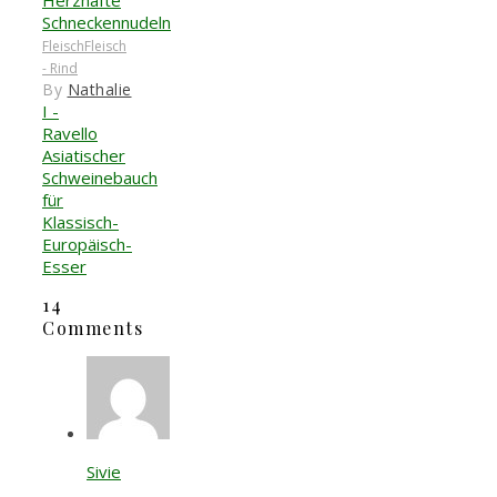
Herzhafte
Schneckennudeln
Fleisch
Fleisch
- Rind
By
Nathalie
I -
Ravello
Asiatischer
Schweinebauch
für
Klassisch-
Europäisch-
Esser
14
Comments
Sivie