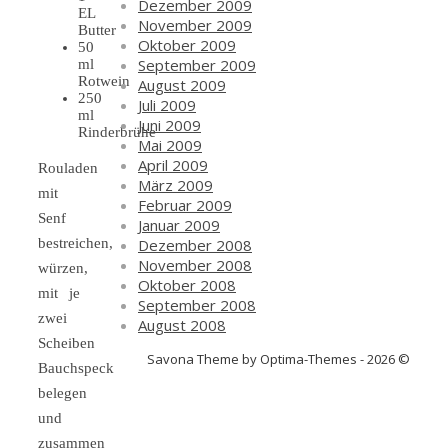
Dezember 2009
EL
November 2009
Butter
Oktober 2009
50
September 2009
ml
Rotwein
August 2009
250
Juli 2009
ml
Juni 2009
Rinderbrühe
Mai 2009
April 2009
Rouladen
März 2009
mit
Februar 2009
Senf
Januar 2009
Dezember 2008
bestreichen,
November 2008
würzen,
Oktober 2008
mit je
September 2008
zwei
August 2008
Scheiben
Savona Theme by Optima-Themes - 2026 ©
Bauchspeck
belegen
und
zusammen