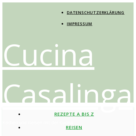
DATENSCHUTZERKLÄRUNG
IMPRESSUM
Cucina
Casalinga
REZEPTE A BIS Z
Kochen und Reisen mit der Cucina
REISEN