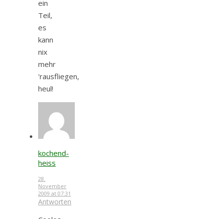
ein
Teil,
es
kann
nix
mehr
'rausfliegen,
heul!
kochend-
heiss
28.
November
2009 at 07:31
Antworten