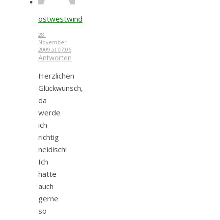
ostwestwind
28.
November
2009 at 07:06
Antworten
Herzlichen
Glückwunsch,
da
werde
ich
richtig
neidisch!
Ich
hätte
auch
gerne
so