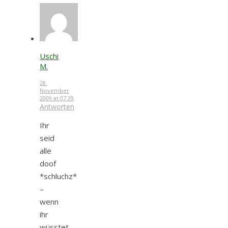
Uschi
M.
28.
November
2009 at 07:39
Antworten
Ihr
seid
alle
doof
*schluchz*
–
wenn
ihr
wüsstet,