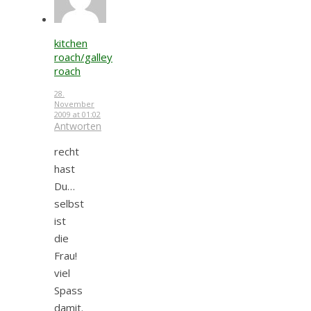
kitchen
roach/galley
roach
28.
November
2009 at 01:02
Antworten
recht
hast
Du…
selbst
ist
die
Frau!
viel
Spass
damit.