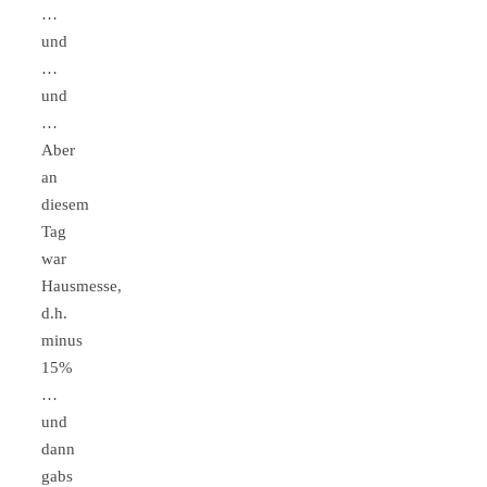
…
und
…
und
…
Aber
an
diesem
Tag
war
Hausmesse,
d.h.
minus
15%
…
und
dann
gabs