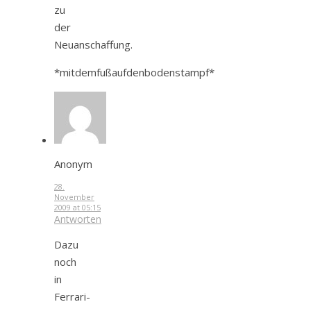
zu
der
Neuanschaffung.
*mitdemfußaufdenbodenstampf*
Anonym
28.
November
2009 at 05:15
Antworten
Dazu
noch
in
Ferrari-