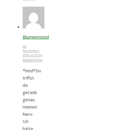
Blumenmond
28.
November
2009 at 05:04
Antworten
*heul*Du
triffst
da
gerade
genau
meinen
Nerv.
Ich
hätte