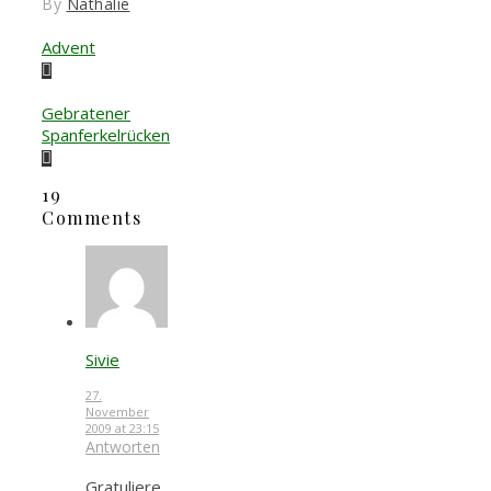
By
Nathalie
Advent
Gebratener
Spanferkelrücken
19
Comments
Sivie
27.
November
2009 at 23:15
Antworten
Gratuliere