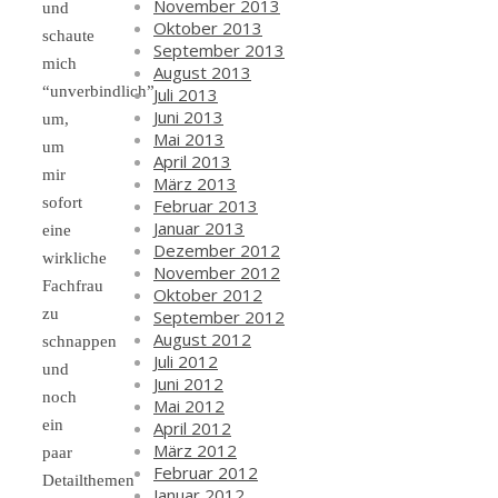
November 2013
und
Oktober 2013
schaute
September 2013
mich
August 2013
“unverbindlich”
Juli 2013
Juni 2013
um,
Mai 2013
um
April 2013
mir
März 2013
sofort
Februar 2013
Januar 2013
eine
Dezember 2012
wirkliche
November 2012
Fachfrau
Oktober 2012
zu
September 2012
August 2012
schnappen
Juli 2012
und
Juni 2012
noch
Mai 2012
ein
April 2012
März 2012
paar
Februar 2012
Detailthemen
Januar 2012