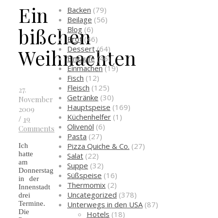
Ein
Backen
(79)
Beilage
(56)
bißchen
Blog
(6)
Brot
(46)
Dessert
(64)
Weihnachten
Einkäufe
(46)
Einmachen
(19)
Fisch
(12)
Fleisch
(125)
27.
Getränke
(30)
November
Hauptspeise
(169)
2009
Küchenhelfer
(1)
/
19
Olivenöl
(6)
Comments
Pasta
(27)
Pizza Quiche & Co.
(27)
Ich
hatte
Salat
(22)
am
Suppe
(32)
Donnerstag
Süßspeise
(16)
in der
Thermomix
(2)
Innenstadt
Uncategorized
(378)
drei
Unterwegs in den USA
(87)
Termine.
Die
Hotels
(18)