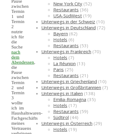
Pause
New York City
(52)
zwischen
Restaurants
(36)
Termin
USA-SüdWest
(19)
1 und
Unterwegs in der Schweiz
(10)
Termin
2
Unterwegs in Deutschland
(72)
nutzte
Bayern
(62)
ich für
Hotels
(6)
die
Restaurants
(53)
Suche
Unterwegs in Frankreich
(70)
nach
Hotels
(7)
dem
Abendessen
,
La Réunion
(13)
die
Paris
(25)
Pause
Restaurants
(21)
zwischen
Unterwegs in Griechenland
(10)
Termin
Unterwegs in Großbritannien
(7)
2 und
Unterwegs in Italien
(138)
Termin
3
Emilia-Romagna
(35)
wollte
Hotels
(17)
ich im
Restaurants
(59)
Haushaltswaren-
Südtirol
(44)
Fachgeschäfts
Unterwegs in Österreich
(29)
meines
Vertrauens
Hotels
(19)
verbringen,