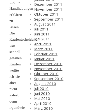
und -
Dezember 2011
Handhabungen
November 2011
Oktober 2011
erklären
September 2011
zu
August 2011
lassen.
Juli 2011
Die
Juni 2011
Mai 2011
Kaufentscheidung
April 2011
war
März 2011
schnell
Februar 2011
gefallen.
Januar 2011
Dezember 2010
Kaufen
November 2010
wollte
Oktober 2010
ich sie
September 2010
aber
August 2010
Juli 2010
nicht
Juni 2010
sofort,
Mai 2010
denn
April 2010
irgendwie
März 2010