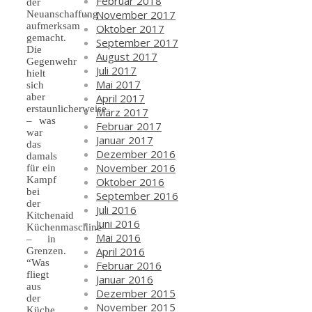
Februar 2018
der
November 2017
Neuanschaffung
aufmerksam
Oktober 2017
gemacht.
September 2017
Die
August 2017
Gegenwehr
Juli 2017
hielt
Mai 2017
sich
April 2017
aber
erstaunlicherweise
März 2017
– was
Februar 2017
war
Januar 2017
das
Dezember 2016
damals
November 2016
für ein
Kampf
Oktober 2016
bei
September 2016
der
Juli 2016
Kitchenaid
Juni 2016
Küchenmaschine
Mai 2016
– in
April 2016
Grenzen.
“Was
Februar 2016
fliegt
Januar 2016
aus
Dezember 2015
der
November 2015
Küche