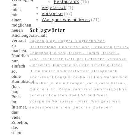
Restaurants
(16)
um
Vegetarisch
(1)
mich
Vorspeise
(67)
mit
Was ganz was anderes
(71)
einer
möglichen,
Schlagwörter
neuen
Küchengerätschaft
vertraut
Bayern
Blog Blogger Blogtechnisch
zu
Deutschland
Dinner for one
Einkaufen
Emilia-
machen.
Romagna
Fleisch
Fleisch - Lamm
Fleisch -
Natürlich
Rind
Frankreich
Geflügel
Getränke
Getränke
nur
- Rotwein
Hauptspeise
Hefe
Hefeteig
Hotel
einfach
Huhn
Italien
Kalb
Kartoffeln
Kleingebäck
so,
ohne
Koch-Event
Languedoc-Roussillon
Marmelade
Kaufabsicht
München
Nudeln
Orangen
Paris
Pasta
Pizza -
(har,
Quiche + Co.
Restaurant
Rind
Rührteig
Sahne
har,
Schwein
Tomaten
USA
USA Süd-West
Preis
Vorspeise
Vorspeise - warm
Was ganz was
im
Internet,
anders
Weizenmehl
Zucchini
Zwiebeln
das
viele
Zubehör,
das
schon