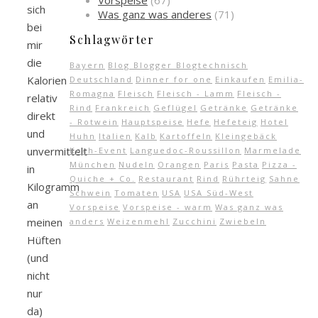
Vorspeise
(67)
sich
Was ganz was anderes
(71)
bei
Schlagwörter
mir
die
Bayern
Blog Blogger Blogtechnisch
Kalorien
Deutschland
Dinner for one
Einkaufen
Emilia-
Romagna
Fleisch
Fleisch - Lamm
Fleisch -
relativ
Rind
Frankreich
Geflügel
Getränke
Getränke
direkt
- Rotwein
Hauptspeise
Hefe
Hefeteig
Hotel
und
Huhn
Italien
Kalb
Kartoffeln
Kleingebäck
unvermittelt
Koch-Event
Languedoc-Roussillon
Marmelade
München
Nudeln
Orangen
Paris
Pasta
Pizza -
in
Quiche + Co.
Restaurant
Rind
Rührteig
Sahne
Kilogramm
Schwein
Tomaten
USA
USA Süd-West
an
Vorspeise
Vorspeise - warm
Was ganz was
meinen
anders
Weizenmehl
Zucchini
Zwiebeln
Hüften
(und
nicht
nur
da)