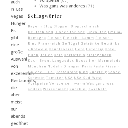
Vorspeise
(67)
auch
Was ganz was anderes
(71)
in Las
Schlagwörter
Vegas
Hunger.
Bayern
Blog Blogger Blogtechnisch
Es
Deutschland
Dinner for one
Einkaufen
Emilia-
gibt
Romagna
Fleisch
Fleisch - Lamm
Fleisch -
Rind
Frankreich
Geflügel
Getränke
Getränke
eine
- Rotwein
Hauptspeise
Hefe
Hefeteig
Hotel
große
Huhn
Italien
Kalb
Kartoffeln
Kleingebäck
Auswahl
Koch-Event
Languedoc-Roussillon
Marmelade
von
München
Nudeln
Orangen
Paris
Pasta
Pizza -
Quiche + Co.
Restaurant
Rind
Rührteig
Sahne
exzellenten
Schwein
Tomaten
USA
USA Süd-West
Restaurants,
Vorspeise
Vorspeise - warm
Was ganz was
die
anders
Weizenmehl
Zucchini
Zwiebeln
aber
meist
nur
abends
geöffnet