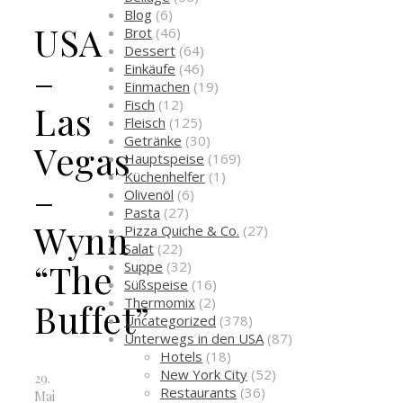
Blog
(6)
USA
Brot
(46)
Dessert
(64)
–
Einkäufe
(46)
Einmachen
(19)
Fisch
(12)
Las
Fleisch
(125)
Getränke
(30)
Vegas
Hauptspeise
(169)
Küchenhelfer
(1)
–
Olivenöl
(6)
Pasta
(27)
Wynn
Pizza Quiche & Co.
(27)
Salat
(22)
“The
Suppe
(32)
Süßspeise
(16)
Thermomix
(2)
Buffet”
Uncategorized
(378)
Unterwegs in den USA
(87)
Hotels
(18)
New York City
(52)
29.
Restaurants
(36)
Mai