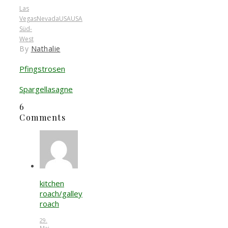
Las
Vegas
Nevada
USA
USA
Süd-
West
By
Nathalie
Pfingstrosen
Spargellasagne
6
Comments
kitchen
roach/galley
roach
29.
Mai