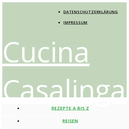
DATENSCHUTZERKLÄRUNG
IMPRESSUM
Cucina
Casalinga
REZEPTE A BIS Z
Kochen und Reisen mit der Cucina
REISEN