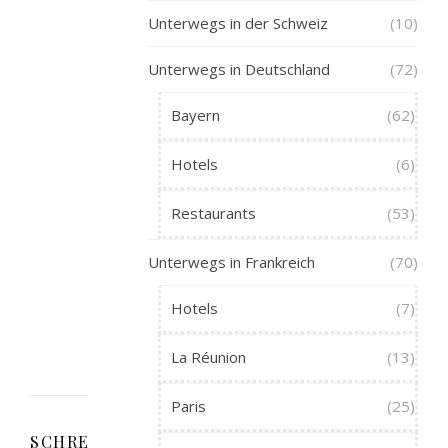
diese
Unterwegs in der Schweiz
(10)
Aussage
auch
Unterwegs in Deutschland
(72)
für
Butter
Bayern
(62)
gilt.
Riecht
Hotels
(6)
schon
Restaurants
(53)
ganz
anders.
Unterwegs in Frankreich
(70)
Geschmackstest
kommt
Hotels
(7)
noch.
La Réunion
(13)
Paris
(25)
SCHREIBE