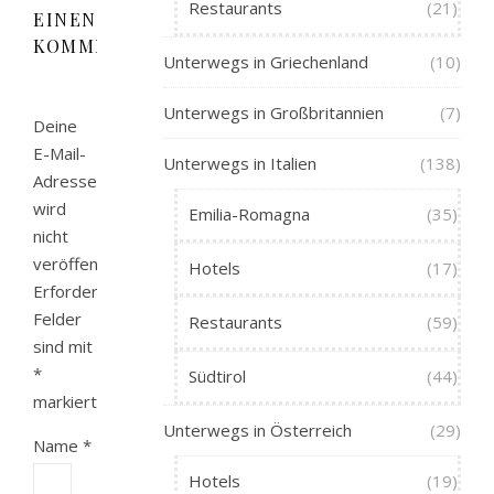
Restaurants
(21)
EINEN
KOMMENTAR
Unterwegs in Griechenland
(10)
Unterwegs in Großbritannien
(7)
Deine
E-Mail-
Unterwegs in Italien
(138)
Adresse
wird
Emilia-Romagna
(35)
nicht
veröffentlicht.
Hotels
(17)
Erforderliche
Felder
Restaurants
(59)
sind mit
*
Südtirol
(44)
markiert
Unterwegs in Österreich
(29)
Name
*
Hotels
(19)