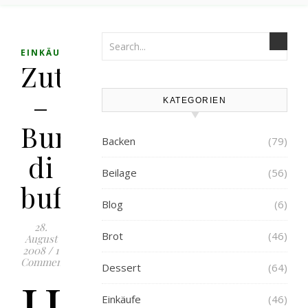
EINKÄUFE
Zutaten
–
KATEGORIEN
Burro
Backen
(79)
di
Beilage
(56)
bufala
Blog
(6)
28.
Brot
(46)
August
2008
/
1
Comment
Dessert
(64)
H
Einkäufe
(46)