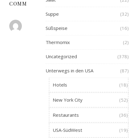
COMMENT
Suppe
(32)
NATHALIE
Süßspeise
(16)
28.
AUGUST
Thermomix
(2)
2008 AT 18:26
ANTWORTEN
Uncategorized
(378)
@ostwestwind
Da
Unterwegs in den USA
(87)
geb
ich
Hotels
(18)
Dir
sofort
New York City
(52)
recht.
Aber
Restaurants
(36)
ich
bezweifle,
USA-SüdWest
(19)
dass