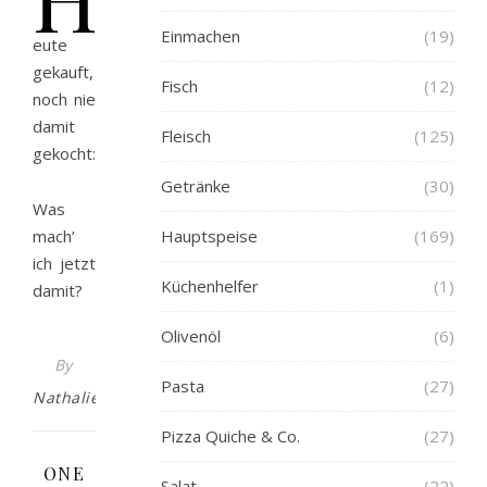
Einmachen
(19)
eute
gekauft,
Fisch
(12)
noch nie
damit
Fleisch
(125)
gekocht:
Getränke
(30)
Was
mach’
Hauptspeise
(169)
ich jetzt
Küchenhelfer
(1)
damit?
Olivenöl
(6)
By
Pasta
(27)
Nathalie
Pizza Quiche & Co.
(27)
ONE
Salat
(22)