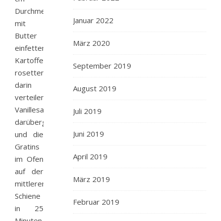
Durchmesser)
Januar 2022
mit
Butter
März 2020
einfetten.
Kartoffelscheiben
September 2019
rosettenartig
darin
August 2019
verteilen.
Vanillesahne
Juli 2019
darübergießen
Juni 2019
und die
Gratins
April 2019
im Ofen
auf der
März 2019
mittleren
Schiene
Februar 2019
in 25
Minuten