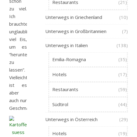
schon
Restaurants
(21)
zu viel.
Ich
Unterwegs in Griechenland
(10)
brauchte
Unterwegs in Großbritannien
(7)
unglaublich
viel Eis,
Unterwegs in Italien
(138)
um es
“herunterrutschen
Emilia-Romagna
(35)
zu
lassen”.
Hotels
(17)
Vielleicht
ist es
Restaurants
(59)
aber
auch nur
Südtirol
(44)
Geschmacksache.
Unterwegs in Österreich
(29)
Hotels
(19)