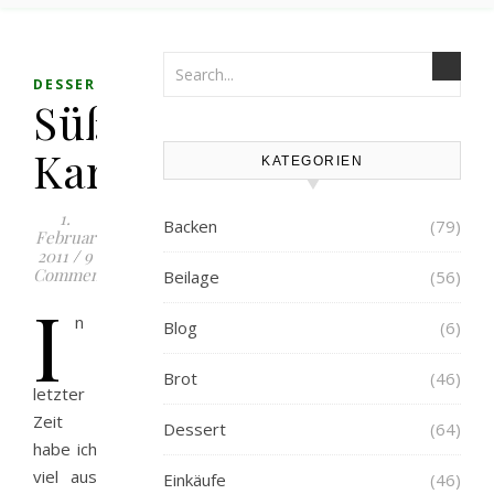
DESSERT
Süßes
Kartoffelgratin
KATEGORIEN
1.
Backen
(79)
Februar
2011
/
9
Comments
Beilage
(56)
I
n
Blog
(6)
Brot
(46)
letzter
Zeit
Dessert
(64)
habe ich
viel aus
Einkäufe
(46)