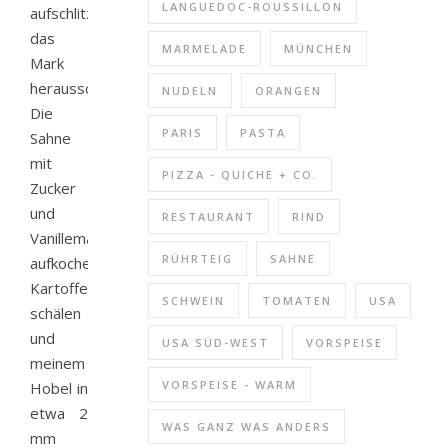
LANGUEDOC-ROUSSILLON
aufschlitzen,
das
MARMELADE
MÜNCHEN
Mark
herausschaben.
NUDELN
ORANGEN
Die
PARIS
PASTA
Sahne
mit
PIZZA - QUICHE + CO.
Zucker
und
RESTAURANT
RIND
Vanillemark
RÜHRTEIG
SAHNE
aufkochen.
Kartoffeln
SCHWEIN
TOMATEN
USA
schälen
und
USA SÜD-WEST
VORSPEISE
meinem
VORSPEISE - WARM
Hobel in
etwa 2
WAS GANZ WAS ANDERS
mm