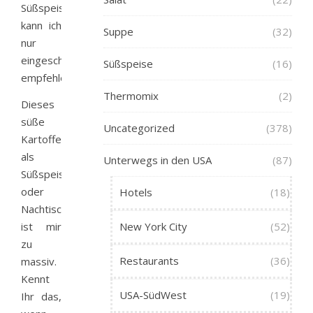
Süßspeise
kann ich
Suppe
(32)
nur
eingeschränkt
Süßspeise
(16)
empfehlen:
Thermomix
(2)
Dieses
süße
Uncategorized
(378)
Kartoffelgratin
als
Unterwegs in den USA
(87)
Süßspeise
oder
Hotels
(18)
Nachtisch
ist mir
New York City
(52)
zu
Restaurants
(36)
massiv.
Kennt
USA-SüdWest
(19)
Ihr das,