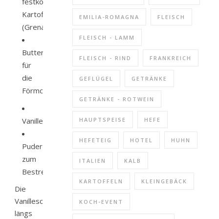
festkochende
Kartoffeln
EMILIA-ROMAGNA
FLEISCH
(Grenaille)
FLEISCH - LAMM
Butter
FLEISCH - RIND
FRANKREICH
für
die
GEFLÜGEL
GETRÄNKE
Förmchen
GETRÄNKE - ROTWEIN
Vanilleeis
HAUPTSPEISE
HEFE
HEFETEIG
HOTEL
HUHN
Puderzucker
zum
ITALIEN
KALB
Bestreuen
KARTOFFELN
KLEINGEBÄCK
Die
Vanilleschote
KOCH-EVENT
längs