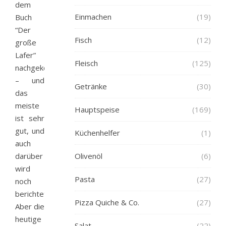
dem
Einmachen
(19)
Buch
“Der
Fisch
(12)
große
Lafer”
Fleisch
(125)
nachgekocht
– und
Getränke
(30)
das
meiste
Hauptspeise
(169)
ist sehr
gut, und
Küchenhelfer
(1)
auch
darüber
Olivenöl
(6)
wird
Pasta
(27)
noch
berichtet.
Pizza Quiche & Co.
(27)
Aber die
heutige
Salat
(22)