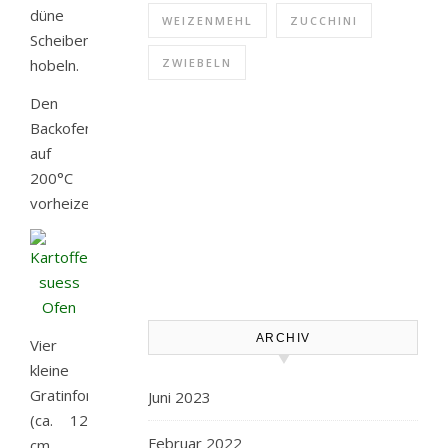
düne
WEIZENMEHL
ZUCCHINI
Scheiben
hobeln.
ZWIEBELN
Den
Backofen
auf
200°C
vorheizen.
ARCHIV
Vier
kleine
Gratinformen
Juni 2023
(ca. 12
Februar 2022
cm