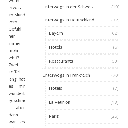
wenn
Unterwegs in der Schweiz
(10)
etwas
im Mund
Unterwegs in Deutschland
(72)
vom
Gefühl
Bayern
(62)
her
immer
Hotels
(6)
mehr
wird?
Restaurants
(53)
Zwei
Löffel
Unterwegs in Frankreich
(70)
lang hat
es mir
Hotels
(7)
wunderbar
geschmeckt
La Réunion
(13)
– aber
dann
Paris
(25)
war es