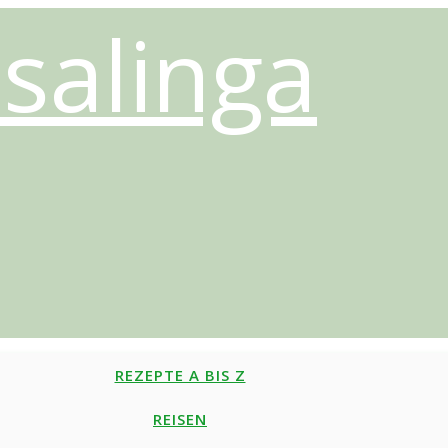
salinga
REZEPTE A BIS Z
REISEN