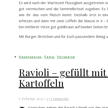
Es wird nach der Wartezeit Flüssigkeit ausgetreten s
gut vermischen und die Semmelbrösel zugeben. Es las
wie Ihr das vom Fleisch kennt. Deshalb erst in ei
erhitzen und dann mit zwei Löffeln die Masse in 4 – 
bei mittlerer Hitze gut goldbraun auf beiden Seiten br
Mit Burger-Brötchen und für Euch passendem Belag u
,
,
Hauptspeise
Pasta
Vorspeise
Ravioli – gefüllt m
Kartoffeln
5. Februar 2022
/
13 Comments
nzwischen gehen die Ravioli schnell von der H