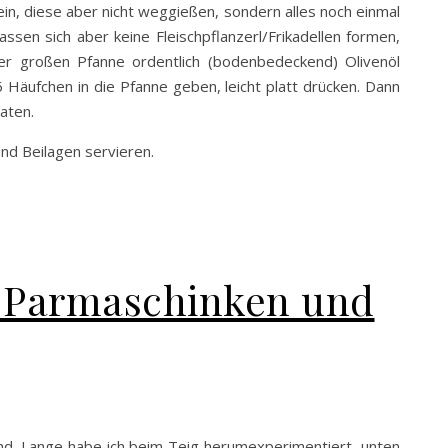
ein, diese aber nicht weggießen, sondern alles noch einmal
sen sich aber keine Fleischpflanzerl/Frikadellen formen,
ner großen Pfanne ordentlich (bodenbedeckend) Olivenöl
6 Häufchen in die Pfanne geben, leicht platt drücken. Dann
aten.
nd Beilagen servieren.
it Parmaschinken und
and. Lange habe ich beim Teig herumexperimentiert, unten