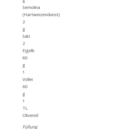
Semolina
(Hartweizendunst)
2
g
Salz
2
Eigelb
60
g
1
Vollei
60
g
1
TL
Olivenöl
Füllung