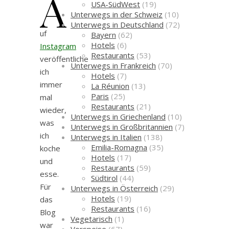
A
USA-SüdWest
(19)
Unterwegs in der Schweiz
(10)
Unterwegs in Deutschland
(72)
uf
Bayern
(62)
Hotels
(6)
Instagram
Restaurants
(53)
veröffentliche
Unterwegs in Frankreich
(70)
ich
Hotels
(7)
immer
La Réunion
(13)
Paris
(25)
mal
Restaurants
(21)
wieder,
Unterwegs in Griechenland
(10)
was
Unterwegs in Großbritannien
(7)
ich
Unterwegs in Italien
(138)
Emilia-Romagna
(35)
koche
Hotels
(17)
und
Restaurants
(59)
esse.
Südtirol
(44)
Für
Unterwegs in Österreich
(29)
Hotels
(19)
das
Restaurants
(16)
Blog
Vegetarisch
(1)
war