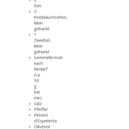
Eier
2
Knoblauchzehen,
klein
gehackt
1
Zwiebel,
klein
gehackt
Semmelbrösel
nach
Bedarf
(ca.
50
g
bei
mir)
Salz
Pfeffer
Piment
d’Espelette
Olivenöl