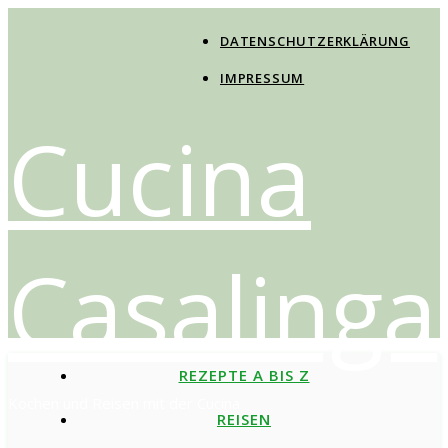
DATENSCHUTZERKLÄRUNG
IMPRESSUM
Cucina
Casalinga
REZEPTE A BIS Z
Kochen und Reisen mit der Cucina
REISEN