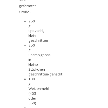
geformter
Größe)
250
g
Spitzkohl,
klein
geschnitten
250
g
Champignons
in
kleine
Stückchen
geschnitten/gehackt
100
g
Weizenmehl
(405
oder
550)
2