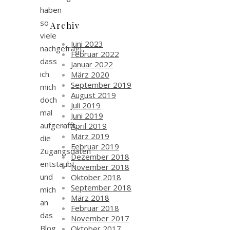
haben
so
Archiv
viele
Juni 2023
nachgefragt,
Februar 2022
dass
Januar 2022
ich
März 2020
September 2019
mich
August 2019
doch
Juli 2019
mal
Juni 2019
aufgerafft,
April 2019
März 2019
die
Februar 2019
Zugangsdaten
Dezember 2018
entstaubt
November 2018
und
Oktober 2018
September 2018
mich
März 2018
an
Februar 2018
das
November 2017
Blog
Oktober 2017