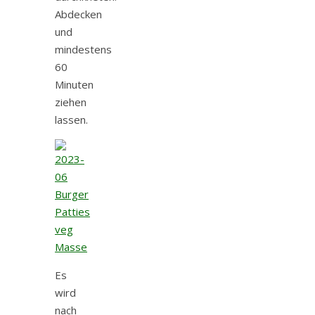
Abdecken
und
mindestens
60
Minuten
ziehen
lassen.
Es
wird
nach