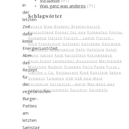
Vorspeise
(67)
in
Was ganz was anderes
(71)
der
Schlagwörter
letzten
Zeit
Bayern
Blog Blogger Blogtechnisch
Deutschland
Dinner for one
Einkaufen
Emilia-
dafür
Romagna
Fleisch
Fleisch - Lamm
Fleisch -
keine
Rind
Frankreich
Geflügel
Getränke
Getränke
Energie/Lust/Zeit.
- Rotwein
Hauptspeise
Hefe
Hefeteig
Hotel
Aber
Huhn
Italien
Kalb
Kartoffeln
Kleingebäck
Koch-Event
Languedoc-Roussillon
Marmelade
das
München
Nudeln
Orangen
Paris
Pasta
Pizza -
Rezept
Quiche + Co.
Restaurant
Rind
Rührteig
Sahne
für
Schwein
Tomaten
USA
USA Süd-West
die
Vorspeise
Vorspeise - warm
Was ganz was
anders
Weizenmehl
Zucchini
Zwiebeln
vegetarischen
Burger-
Patties
am
letzten
Samstag