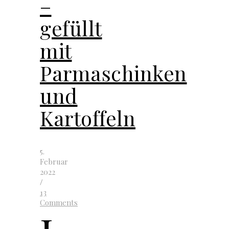
–
gefüllt
mit
Parmaschinken
und
Kartoffeln
5.
Februar
2022
/
13
Comments