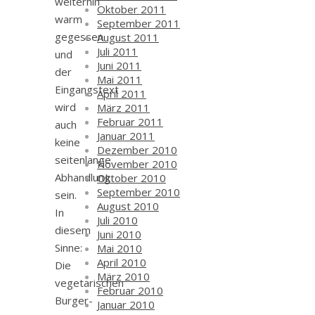
weiterhin
Oktober 2011
warm
September 2011
gegessen
August 2011
Juli 2011
und
Juni 2011
der
Mai 2011
Eingangstext
April 2011
wird
März 2011
Februar 2011
auch
Januar 2011
keine
Dezember 2010
seitenlange
November 2010
Abhandlung
Oktober 2010
September 2010
sein.
August 2010
In
Juli 2010
diesem
Juni 2010
Sinne:
Mai 2010
April 2010
Die
März 2010
vegetarischen
Februar 2010
Burger-
Januar 2010