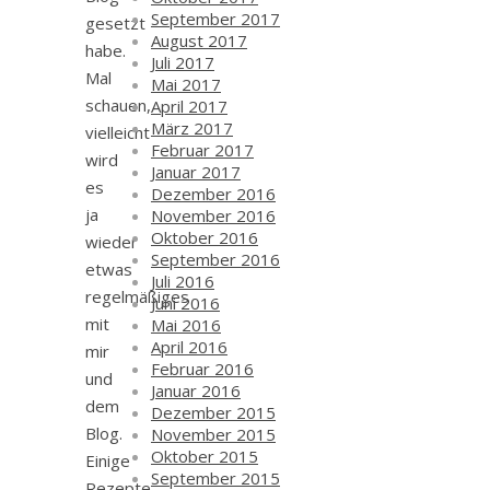
September 2017
gesetzt
August 2017
habe.
Juli 2017
Mal
Mai 2017
schauen,
April 2017
März 2017
vielleicht
Februar 2017
wird
Januar 2017
es
Dezember 2016
ja
November 2016
Oktober 2016
wieder
September 2016
etwas
Juli 2016
regelmäßiges
Juni 2016
mit
Mai 2016
April 2016
mir
Februar 2016
und
Januar 2016
dem
Dezember 2015
Blog.
November 2015
Oktober 2015
Einige
September 2015
Rezepte,