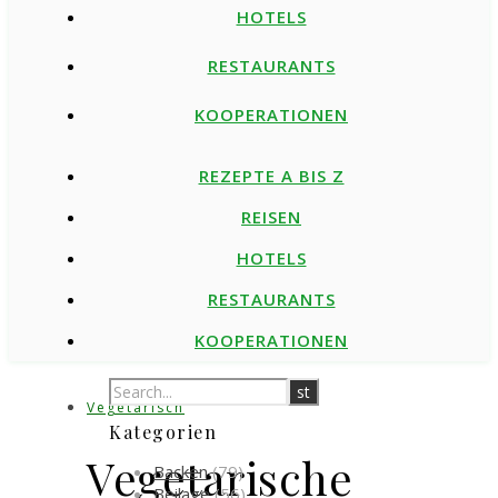
HOTELS
RESTAURANTS
KOOPERATIONEN
REZEPTE A BIS Z
REISEN
HOTELS
RESTAURANTS
KOOPERATIONEN
Vegetarisch
Kategorien
Vegetarische
Backen
(79)
Beilage
(56)