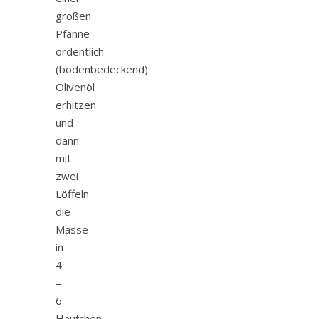
großen
Pfanne
ordentlich
(bodenbedeckend)
Olivenöl
erhitzen
und
dann
mit
zwei
Löffeln
die
Masse
in
4
–
6
Häufchen