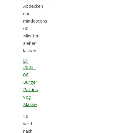
Abdecken
und
mindestens
60
Minuten
ziehen
lassen.
Es
wird
nach