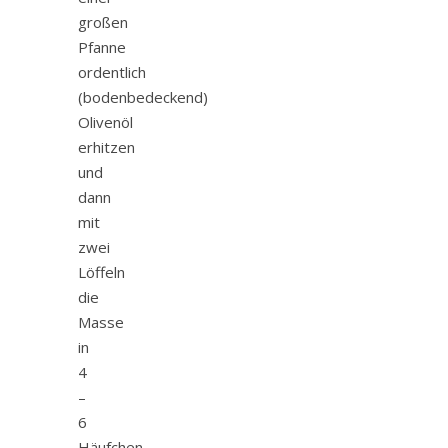
großen
Pfanne
ordentlich
(bodenbedeckend)
Olivenöl
erhitzen
und
dann
mit
zwei
Löffeln
die
Masse
in
4
–
6
Häufchen