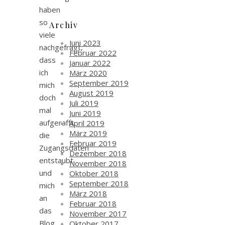
haben
so
Archiv
viele
Juni 2023
nachgefragt,
Februar 2022
dass
Januar 2022
ich
März 2020
September 2019
mich
August 2019
doch
Juli 2019
mal
Juni 2019
aufgerafft,
April 2019
März 2019
die
Februar 2019
Zugangsdaten
Dezember 2018
entstaubt
November 2018
und
Oktober 2018
September 2018
mich
März 2018
an
Februar 2018
das
November 2017
Blog
Oktober 2017