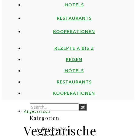
HOTELS
RESTAURANTS
KOOPERATIONEN
REZEPTE A BIS Z
REISEN
HOTELS
RESTAURANTS
KOOPERATIONEN
Vegetarisch
Kategorien
Vegetarische
Backen
(79)
Beilage
(56)