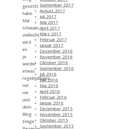
September 2017
gesetzt
August 2017
habe.
Juli 2017
Mal
Mai 2017
schauen,
April 2017
März 2017
vielleicht
Februar 2017
wird
Januar 2017
es
Dezember 2016
ja
November 2016
Oktober 2016
wieder
September 2016
etwas
Juli 2016
regelmäßiges
Juni 2016
mit
Mai 2016
April 2016
mir
Februar 2016
und
Januar 2016
dem
Dezember 2015
Blog.
November 2015
Oktober 2015
Einige
September 2015
Rezepte,