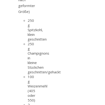
geformter
Größe)
250
g
Spitzkohl,
klein
geschnitten
250
g
Champignons
in
kleine
Stückchen
geschnitten/gehackt
100
g
Weizenmehl
(405
oder
550)
2