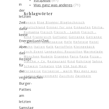
Vorspeise
(67)
in
Was ganz was anderes
(71)
der
Schlagwörter
letzten
Zeit
Bayern
Blog Blogger Blogtechnisch
Deutschland
Dinner for one
Einkaufen
Emilia-
dafür
Romagna
Fleisch
Fleisch - Lamm
Fleisch -
keine
Rind
Frankreich
Geflügel
Getränke
Getränke
Energie/Lust/Zeit.
- Rotwein
Hauptspeise
Hefe
Hefeteig
Hotel
Aber
Huhn
Italien
Kalb
Kartoffeln
Kleingebäck
Koch-Event
Languedoc-Roussillon
Marmelade
das
München
Nudeln
Orangen
Paris
Pasta
Pizza -
Rezept
Quiche + Co.
Restaurant
Rind
Rührteig
Sahne
für
Schwein
Tomaten
USA
USA Süd-West
die
Vorspeise
Vorspeise - warm
Was ganz was
anders
Weizenmehl
Zucchini
Zwiebeln
vegetarischen
Burger-
Patties
am
letzten
Samstag