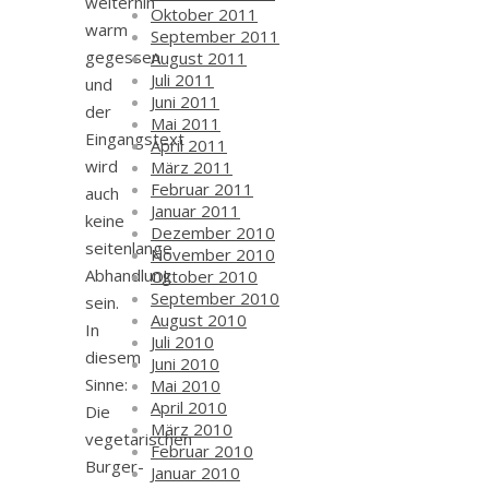
weiterhin
Oktober 2011
warm
September 2011
gegessen
August 2011
Juli 2011
und
Juni 2011
der
Mai 2011
Eingangstext
April 2011
wird
März 2011
Februar 2011
auch
Januar 2011
keine
Dezember 2010
seitenlange
November 2010
Abhandlung
Oktober 2010
September 2010
sein.
August 2010
In
Juli 2010
diesem
Juni 2010
Sinne:
Mai 2010
April 2010
Die
März 2010
vegetarischen
Februar 2010
Burger-
Januar 2010