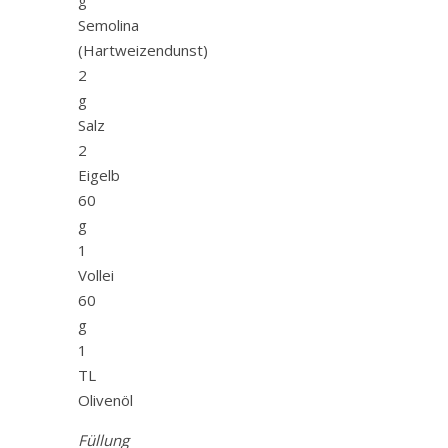
Semolina
(Hartweizendunst)
2
g
Salz
2
Eigelb
60
g
1
Vollei
60
g
1
TL
Olivenöl
Füllung