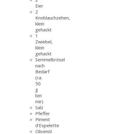
Eier
2
Knoblauchzehen,
klein
gehackt
1
Zwiebel,
klein
gehackt
Semmelbrösel
nach
Bedarf
(ca.
50
g
bei
mir)
Salz
Pfeffer
Piment
d’Espelette
Olivenöl