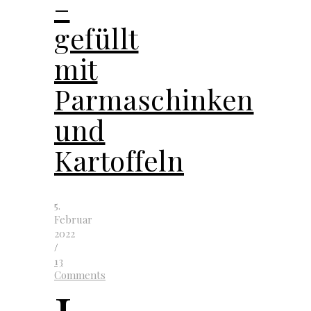
–
gefüllt
mit
Parmaschinken
und
Kartoffeln
5.
Februar
2022
/
13
Comments