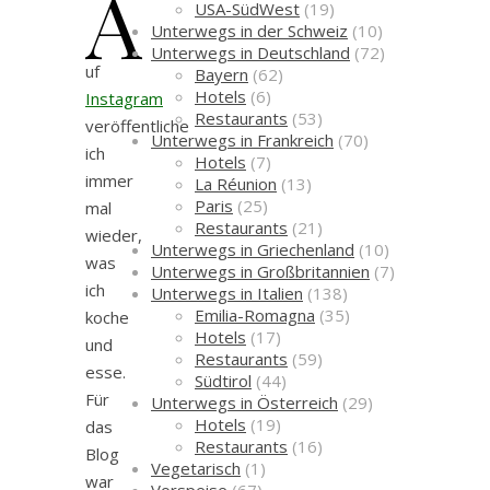
A
USA-SüdWest
(19)
Unterwegs in der Schweiz
(10)
Unterwegs in Deutschland
(72)
uf
Bayern
(62)
Hotels
(6)
Instagram
Restaurants
(53)
veröffentliche
Unterwegs in Frankreich
(70)
ich
Hotels
(7)
immer
La Réunion
(13)
Paris
(25)
mal
Restaurants
(21)
wieder,
Unterwegs in Griechenland
(10)
was
Unterwegs in Großbritannien
(7)
ich
Unterwegs in Italien
(138)
Emilia-Romagna
(35)
koche
Hotels
(17)
und
Restaurants
(59)
esse.
Südtirol
(44)
Für
Unterwegs in Österreich
(29)
Hotels
(19)
das
Restaurants
(16)
Blog
Vegetarisch
(1)
war