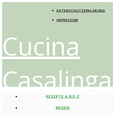
DATENSCHUTZERKLÄRUNG
IMPRESSUM
Cucina
Casalinga
REZEPTE A BIS Z
Kochen und Reisen mit der Cucina
REISEN