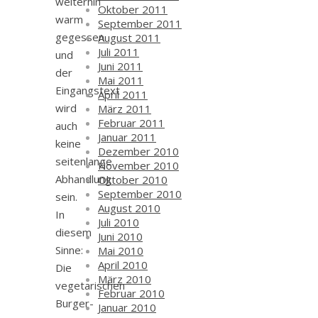
weiterhin
Oktober 2011
warm
September 2011
gegessen
August 2011
Juli 2011
und
Juni 2011
der
Mai 2011
Eingangstext
April 2011
wird
März 2011
Februar 2011
auch
Januar 2011
keine
Dezember 2010
seitenlange
November 2010
Abhandlung
Oktober 2010
September 2010
sein.
August 2010
In
Juli 2010
diesem
Juni 2010
Sinne:
Mai 2010
April 2010
Die
März 2010
vegetarischen
Februar 2010
Burger-
Januar 2010