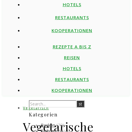
HOTELS
RESTAURANTS
KOOPERATIONEN
REZEPTE A BIS Z
REISEN
HOTELS
RESTAURANTS
KOOPERATIONEN
Vegetarisch
Kategorien
Vegetarische
Backen
(79)
Beilage
(56)