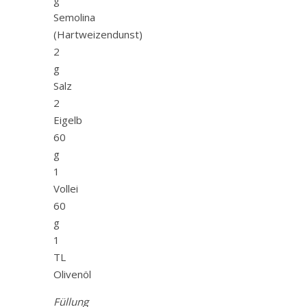
Semolina
(Hartweizendunst)
2
g
Salz
2
Eigelb
60
g
1
Vollei
60
g
1
TL
Olivenöl
Füllung