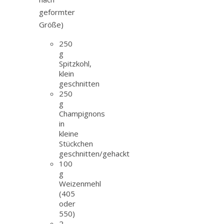
geformter
Größe)
250
g
Spitzkohl,
klein
geschnitten
250
g
Champignons
in
kleine
Stückchen
geschnitten/gehackt
100
g
Weizenmehl
(405
oder
550)
2