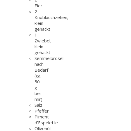
Eier
2
Knoblauchzehen,
klein
gehackt
1
Zwiebel,
klein
gehackt
Semmelbrösel
nach
Bedarf
(ca.
50
g
bei
mir)
Salz
Pfeffer
Piment
d’Espelette
Olivenöl