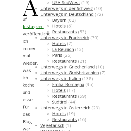
A
USA-SüdWest
(19)
Unterwegs in der Schweiz
(10)
Unterwegs in Deutschland
(72)
uf
Bayern
(62)
Hotels
(6)
Instagram
Restaurants
(53)
veröffentliche
Unterwegs in Frankreich
(70)
ich
Hotels
(7)
immer
La Réunion
(13)
Paris
(25)
mal
Restaurants
(21)
wieder,
Unterwegs in Griechenland
(10)
was
Unterwegs in Großbritannien
(7)
ich
Unterwegs in Italien
(138)
Emilia-Romagna
(35)
koche
Hotels
(17)
und
Restaurants
(59)
esse.
Südtirol
(44)
Für
Unterwegs in Österreich
(29)
Hotels
(19)
das
Restaurants
(16)
Blog
Vegetarisch
(1)
war