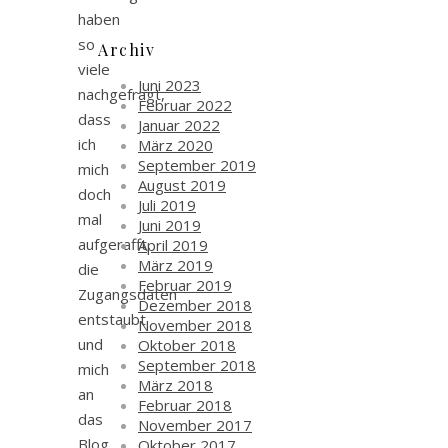
haben
so
Archiv
viele
Juni 2023
nachgefragt,
Februar 2022
dass
Januar 2022
ich
März 2020
September 2019
mich
August 2019
doch
Juli 2019
mal
Juni 2019
aufgerafft,
April 2019
März 2019
die
Februar 2019
Zugangsdaten
Dezember 2018
entstaubt
November 2018
und
Oktober 2018
September 2018
mich
März 2018
an
Februar 2018
das
November 2017
Blog
Oktober 2017