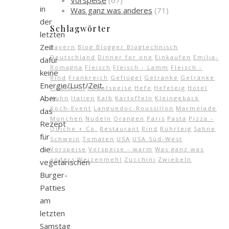
Vorspeise
(67)
in
Was ganz was anderes
(71)
der
Schlagwörter
letzten
Zeit
Bayern
Blog Blogger Blogtechnisch
Deutschland
Dinner for one
Einkaufen
Emilia-
dafür
Romagna
Fleisch
Fleisch - Lamm
Fleisch -
keine
Rind
Frankreich
Geflügel
Getränke
Getränke
Energie/Lust/Zeit.
- Rotwein
Hauptspeise
Hefe
Hefeteig
Hotel
Aber
Huhn
Italien
Kalb
Kartoffeln
Kleingebäck
Koch-Event
Languedoc-Roussillon
Marmelade
das
München
Nudeln
Orangen
Paris
Pasta
Pizza -
Rezept
Quiche + Co.
Restaurant
Rind
Rührteig
Sahne
für
Schwein
Tomaten
USA
USA Süd-West
die
Vorspeise
Vorspeise - warm
Was ganz was
anders
Weizenmehl
Zucchini
Zwiebeln
vegetarischen
Burger-
Patties
am
letzten
Samstag