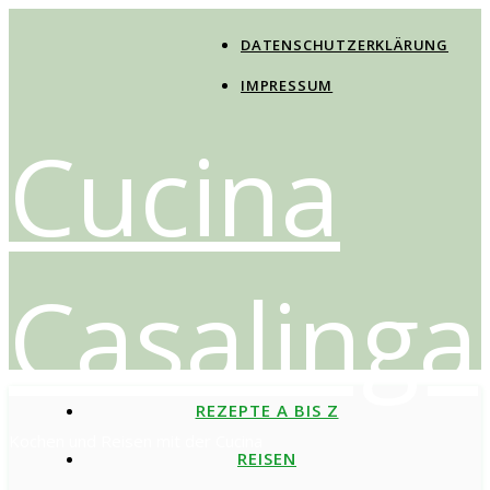
DATENSCHUTZERKLÄRUNG
IMPRESSUM
Cucina
Casalinga
REZEPTE A BIS Z
Kochen und Reisen mit der Cucina
REISEN