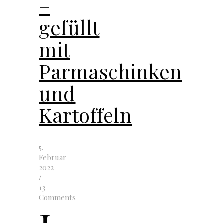
–
gefüllt
mit
Parmaschinken
und
Kartoffeln
5.
Februar
2022
/
13
Comments