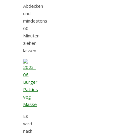
Abdecken
und
mindestens
60
Minuten
ziehen
lassen.
Es
wird
nach