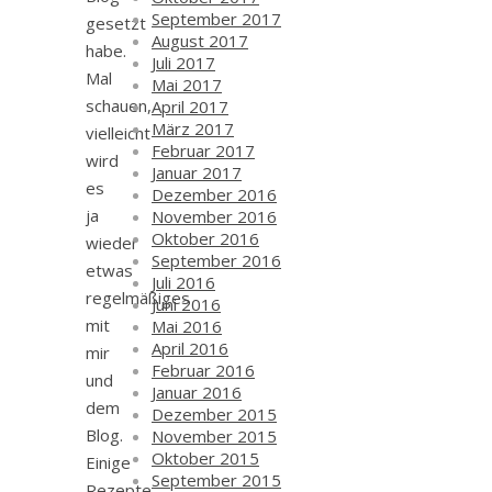
September 2017
gesetzt
August 2017
habe.
Juli 2017
Mal
Mai 2017
schauen,
April 2017
März 2017
vielleicht
Februar 2017
wird
Januar 2017
es
Dezember 2016
ja
November 2016
Oktober 2016
wieder
September 2016
etwas
Juli 2016
regelmäßiges
Juni 2016
mit
Mai 2016
April 2016
mir
Februar 2016
und
Januar 2016
dem
Dezember 2015
Blog.
November 2015
Oktober 2015
Einige
September 2015
Rezepte,