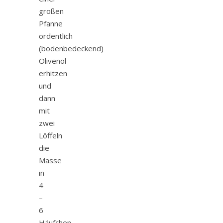
großen
Pfanne
ordentlich
(bodenbedeckend)
Olivenöl
erhitzen
und
dann
mit
zwei
Löffeln
die
Masse
in
4
–
6
Häufchen