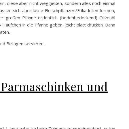
ein, diese aber nicht weggießen, sondern alles noch einmal
sen sich aber keine Fleischpflanzerl/Frikadellen formen,
ner großen Pfanne ordentlich (bodenbedeckend) Olivenöl
6 Häufchen in die Pfanne geben, leicht platt drücken. Dann
aten.
nd Beilagen servieren.
it Parmaschinken und
and. Lange habe ich beim Teig herumexperimentiert, unten