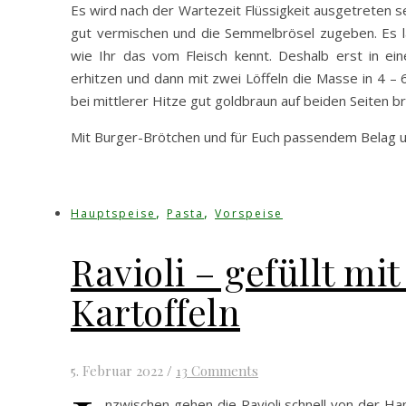
Es wird nach der Wartezeit Flüssigkeit ausgetreten s
gut vermischen und die Semmelbrösel zugeben. Es las
wie Ihr das vom Fleisch kennt. Deshalb erst in ei
erhitzen und dann mit zwei Löffeln die Masse in 4 – 
bei mittlerer Hitze gut goldbraun auf beiden Seiten br
Mit Burger-Brötchen und für Euch passendem Belag u
,
,
Hauptspeise
Pasta
Vorspeise
Ravioli – gefüllt m
Kartoffeln
5. Februar 2022
/
13 Comments
nzwischen gehen die Ravioli schnell von der H