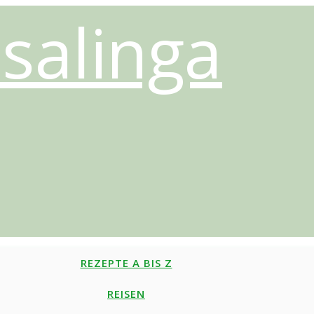
salinga
REZEPTE A BIS Z
REISEN