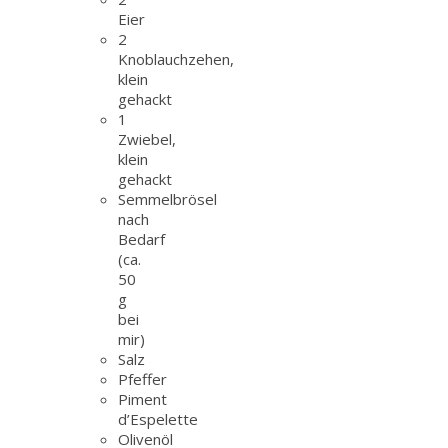
Eier
2
Knoblauchzehen,
klein
gehackt
1
Zwiebel,
klein
gehackt
Semmelbrösel
nach
Bedarf
(ca.
50
g
bei
mir)
Salz
Pfeffer
Piment
d’Espelette
Olivenöl