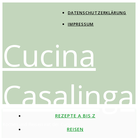
DATENSCHUTZERKLÄRUNG
IMPRESSUM
Cucina
Casalinga
REZEPTE A BIS Z
Kochen und Reisen mit der Cucina
REISEN