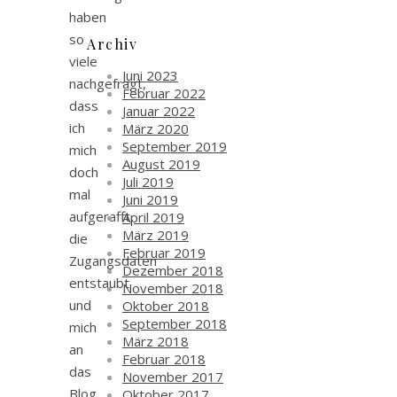
haben
so
Archiv
viele
Juni 2023
nachgefragt,
Februar 2022
dass
Januar 2022
ich
März 2020
September 2019
mich
August 2019
doch
Juli 2019
mal
Juni 2019
aufgerafft,
April 2019
März 2019
die
Februar 2019
Zugangsdaten
Dezember 2018
entstaubt
November 2018
und
Oktober 2018
September 2018
mich
März 2018
an
Februar 2018
das
November 2017
Blog
Oktober 2017