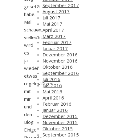
September 2017
gesetzt
August 2017
habe.
Juli 2017
Mal
Mai 2017
schauen,
April 2017
März 2017
vielleicht
Februar 2017
wird
Januar 2017
es
Dezember 2016
ja
November 2016
Oktober 2016
wieder
September 2016
etwas
Juli 2016
regelmäßiges
Juni 2016
mit
Mai 2016
April 2016
mir
Februar 2016
und
Januar 2016
dem
Dezember 2015
Blog.
November 2015
Oktober 2015
Einige
September 2015
Rezepte,