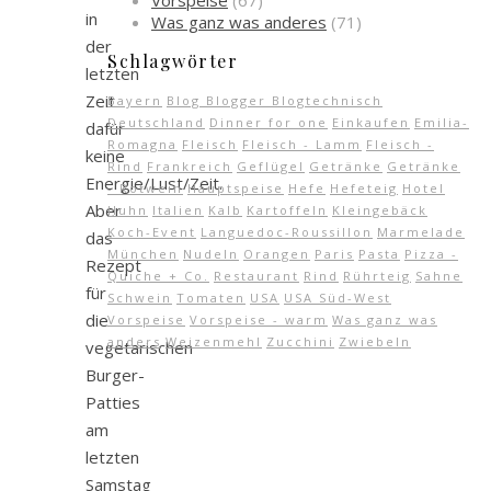
Vorspeise
(67)
in
Was ganz was anderes
(71)
der
Schlagwörter
letzten
Zeit
Bayern
Blog Blogger Blogtechnisch
Deutschland
Dinner for one
Einkaufen
Emilia-
dafür
Romagna
Fleisch
Fleisch - Lamm
Fleisch -
keine
Rind
Frankreich
Geflügel
Getränke
Getränke
Energie/Lust/Zeit.
- Rotwein
Hauptspeise
Hefe
Hefeteig
Hotel
Aber
Huhn
Italien
Kalb
Kartoffeln
Kleingebäck
Koch-Event
Languedoc-Roussillon
Marmelade
das
München
Nudeln
Orangen
Paris
Pasta
Pizza -
Rezept
Quiche + Co.
Restaurant
Rind
Rührteig
Sahne
für
Schwein
Tomaten
USA
USA Süd-West
die
Vorspeise
Vorspeise - warm
Was ganz was
anders
Weizenmehl
Zucchini
Zwiebeln
vegetarischen
Burger-
Patties
am
letzten
Samstag