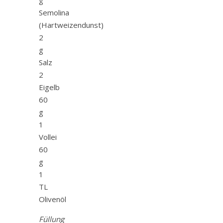
Semolina
(Hartweizendunst)
2
g
Salz
2
Eigelb
60
g
1
Vollei
60
g
1
TL
Olivenöl
Füllung