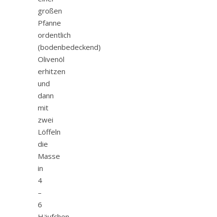
großen
Pfanne
ordentlich
(bodenbedeckend)
Olivenöl
erhitzen
und
dann
mit
zwei
Löffeln
die
Masse
in
4
–
6
Häufchen