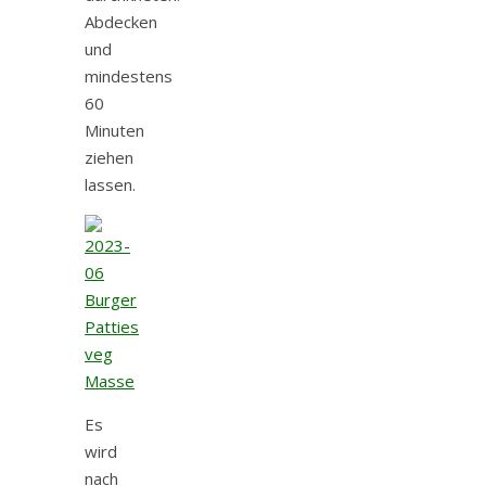
Abdecken
und
mindestens
60
Minuten
ziehen
lassen.
Es
wird
nach