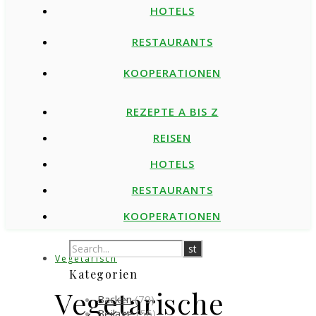
HOTELS
RESTAURANTS
KOOPERATIONEN
REZEPTE A BIS Z
REISEN
HOTELS
RESTAURANTS
KOOPERATIONEN
Vegetarisch
Kategorien
Vegetarische
Backen
(79)
Beilage
(56)