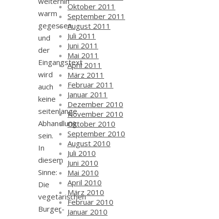
weiterhin
Oktober 2011
warm
September 2011
gegessen
August 2011
Juli 2011
und
Juni 2011
der
Mai 2011
Eingangstext
April 2011
wird
März 2011
Februar 2011
auch
Januar 2011
keine
Dezember 2010
seitenlange
November 2010
Abhandlung
Oktober 2010
September 2010
sein.
August 2010
In
Juli 2010
diesem
Juni 2010
Sinne:
Mai 2010
April 2010
Die
März 2010
vegetarischen
Februar 2010
Burger-
Januar 2010