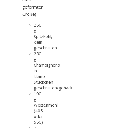
geformter
Größe)
250
g
Spitzkohl,
klein
geschnitten
250
g
Champignons
in
kleine
Stückchen
geschnitten/gehackt
100
g
Weizenmehl
(405
oder
550)
2