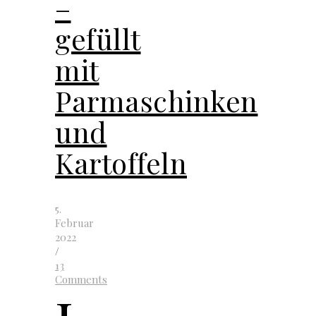
–
gefüllt
mit
Parmaschinken
und
Kartoffeln
5.
Februar
2022
/
13
Comments