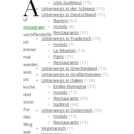
A
USA-SüdWest
(19)
Unterwegs in der Schweiz
(10)
Unterwegs in Deutschland
(72)
uf
Bayern
(62)
Hotels
(6)
Instagram
Restaurants
(53)
veröffentliche
Unterwegs in Frankreich
(70)
ich
Hotels
(7)
immer
La Réunion
(13)
Paris
(25)
mal
Restaurants
(21)
wieder,
Unterwegs in Griechenland
(10)
was
Unterwegs in Großbritannien
(7)
ich
Unterwegs in Italien
(138)
Emilia-Romagna
(35)
koche
Hotels
(17)
und
Restaurants
(59)
esse.
Südtirol
(44)
Für
Unterwegs in Österreich
(29)
Hotels
(19)
das
Restaurants
(16)
Blog
Vegetarisch
(1)
war