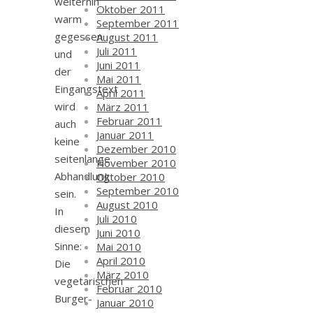
weiterhin
Oktober 2011
warm
September 2011
gegessen
August 2011
Juli 2011
und
Juni 2011
der
Mai 2011
Eingangstext
April 2011
wird
März 2011
Februar 2011
auch
Januar 2011
keine
Dezember 2010
seitenlange
November 2010
Abhandlung
Oktober 2010
September 2010
sein.
August 2010
In
Juli 2010
diesem
Juni 2010
Sinne:
Mai 2010
April 2010
Die
März 2010
vegetarischen
Februar 2010
Burger-
Januar 2010