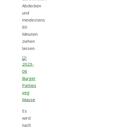
Abdecken
und
mindestens
60
Minuten
ziehen
lassen.
Es
wird
nach