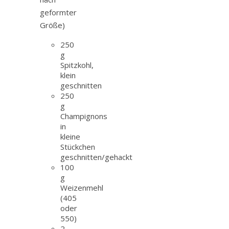
geformter
Größe)
250
g
Spitzkohl,
klein
geschnitten
250
g
Champignons
in
kleine
Stückchen
geschnitten/gehackt
100
g
Weizenmehl
(405
oder
550)
2