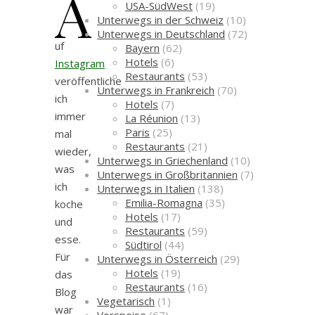
A
USA-SüdWest
(19)
Unterwegs in der Schweiz
(10)
Unterwegs in Deutschland
(72)
uf
Bayern
(62)
Hotels
(6)
Instagram
Restaurants
(53)
veröffentliche
Unterwegs in Frankreich
(70)
ich
Hotels
(7)
immer
La Réunion
(13)
Paris
(25)
mal
Restaurants
(21)
wieder,
Unterwegs in Griechenland
(10)
was
Unterwegs in Großbritannien
(7)
ich
Unterwegs in Italien
(138)
Emilia-Romagna
(35)
koche
Hotels
(17)
und
Restaurants
(59)
esse.
Südtirol
(44)
Für
Unterwegs in Österreich
(29)
Hotels
(19)
das
Restaurants
(16)
Blog
Vegetarisch
(1)
war