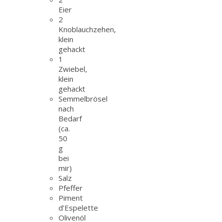
Eier
2
Knoblauchzehen,
klein
gehackt
1
Zwiebel,
klein
gehackt
Semmelbrösel
nach
Bedarf
(ca.
50
g
bei
mir)
Salz
Pfeffer
Piment
d’Espelette
Olivenöl