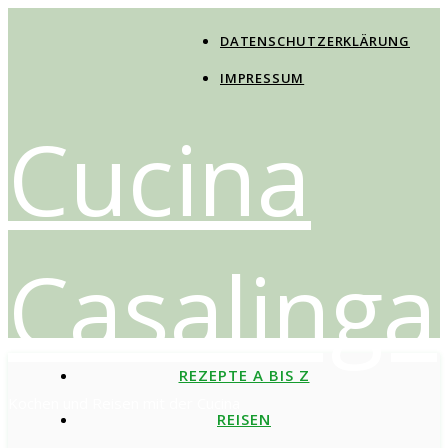
DATENSCHUTZERKLÄRUNG
IMPRESSUM
Cucina
Casalinga
REZEPTE A BIS Z
Kochen und Reisen mit der Cucina
REISEN