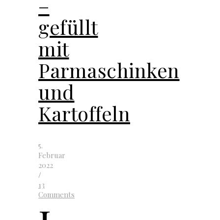
–
gefüllt
mit
Parmaschinken
und
Kartoffeln
5.
Februar
2022
/
13
Comments