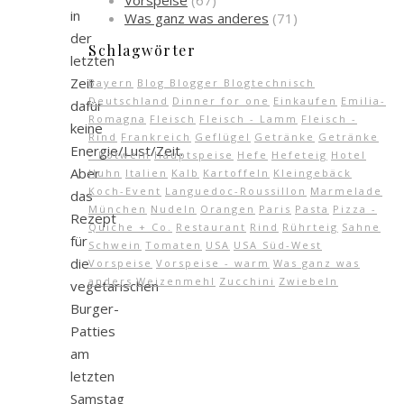
Vorspeise
(67)
in
Was ganz was anderes
(71)
der
Schlagwörter
letzten
Zeit
Bayern
Blog Blogger Blogtechnisch
Deutschland
Dinner for one
Einkaufen
Emilia-
dafür
Romagna
Fleisch
Fleisch - Lamm
Fleisch -
keine
Rind
Frankreich
Geflügel
Getränke
Getränke
Energie/Lust/Zeit.
- Rotwein
Hauptspeise
Hefe
Hefeteig
Hotel
Aber
Huhn
Italien
Kalb
Kartoffeln
Kleingebäck
Koch-Event
Languedoc-Roussillon
Marmelade
das
München
Nudeln
Orangen
Paris
Pasta
Pizza -
Rezept
Quiche + Co.
Restaurant
Rind
Rührteig
Sahne
für
Schwein
Tomaten
USA
USA Süd-West
die
Vorspeise
Vorspeise - warm
Was ganz was
anders
Weizenmehl
Zucchini
Zwiebeln
vegetarischen
Burger-
Patties
am
letzten
Samstag