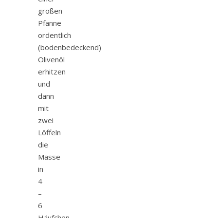
großen
Pfanne
ordentlich
(bodenbedeckend)
Olivenöl
erhitzen
und
dann
mit
zwei
Löffeln
die
Masse
in
4
–
6
Häufchen