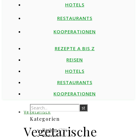
HOTELS
RESTAURANTS
KOOPERATIONEN
REZEPTE A BIS Z
REISEN
HOTELS
RESTAURANTS
KOOPERATIONEN
Vegetarisch
Kategorien
Vegetarische
Backen
(79)
Beilage
(56)