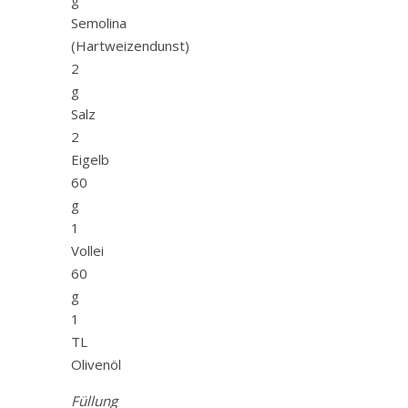
Semolina
(Hartweizendunst)
2
g
Salz
2
Eigelb
60
g
1
Vollei
60
g
1
TL
Olivenöl
Füllung