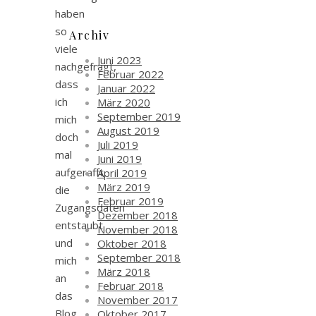
haben
so
Archiv
viele
Juni 2023
nachgefragt,
Februar 2022
dass
Januar 2022
ich
März 2020
September 2019
mich
August 2019
doch
Juli 2019
mal
Juni 2019
aufgerafft,
April 2019
März 2019
die
Februar 2019
Zugangsdaten
Dezember 2018
entstaubt
November 2018
und
Oktober 2018
September 2018
mich
März 2018
an
Februar 2018
das
November 2017
Blog
Oktober 2017