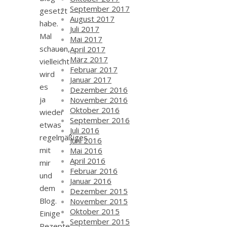
September 2017
gesetzt
August 2017
habe.
Juli 2017
Mal
Mai 2017
schauen,
April 2017
März 2017
vielleicht
Februar 2017
wird
Januar 2017
es
Dezember 2016
ja
November 2016
Oktober 2016
wieder
September 2016
etwas
Juli 2016
regelmäßiges
Juni 2016
mit
Mai 2016
April 2016
mir
Februar 2016
und
Januar 2016
dem
Dezember 2015
Blog.
November 2015
Oktober 2015
Einige
September 2015
Rezepte,