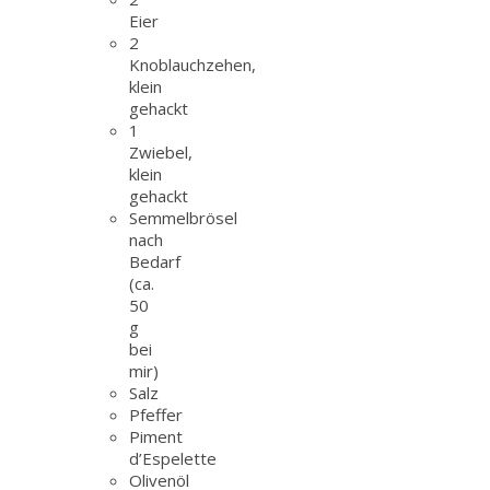
Eier
2
Knoblauchzehen,
klein
gehackt
1
Zwiebel,
klein
gehackt
Semmelbrösel
nach
Bedarf
(ca.
50
g
bei
mir)
Salz
Pfeffer
Piment
d’Espelette
Olivenöl