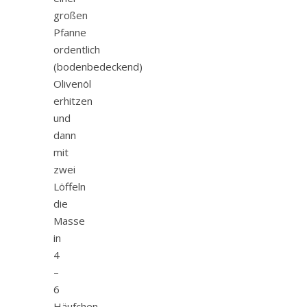
großen
Pfanne
ordentlich
(bodenbedeckend)
Olivenöl
erhitzen
und
dann
mit
zwei
Löffeln
die
Masse
in
4
–
6
Häufchen