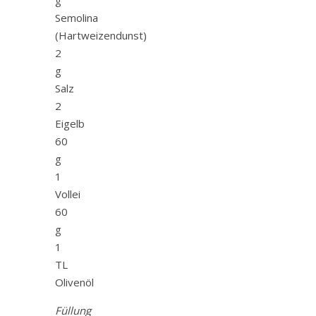
Semolina
(Hartweizendunst)
2
g
Salz
2
Eigelb
60
g
1
Vollei
60
g
1
TL
Olivenöl
Füllung