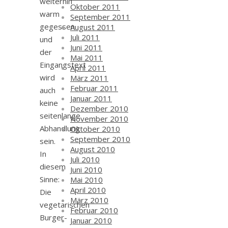
weiterhin
Oktober 2011
warm
September 2011
gegessen
August 2011
Juli 2011
und
Juni 2011
der
Mai 2011
Eingangstext
April 2011
wird
März 2011
Februar 2011
auch
Januar 2011
keine
Dezember 2010
seitenlange
November 2010
Abhandlung
Oktober 2010
September 2010
sein.
August 2010
In
Juli 2010
diesem
Juni 2010
Sinne:
Mai 2010
April 2010
Die
März 2010
vegetarischen
Februar 2010
Burger-
Januar 2010