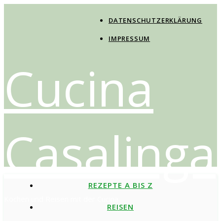
DATENSCHUTZERKLÄRUNG
IMPRESSUM
Cucina
Casalinga
REZEPTE A BIS Z
Kochen und Reisen mit der Cucina
REISEN