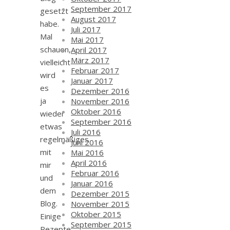
September 2017
gesetzt
August 2017
habe.
Juli 2017
Mal
Mai 2017
schauen,
April 2017
März 2017
vielleicht
Februar 2017
wird
Januar 2017
es
Dezember 2016
ja
November 2016
Oktober 2016
wieder
September 2016
etwas
Juli 2016
regelmäßiges
Juni 2016
mit
Mai 2016
April 2016
mir
Februar 2016
und
Januar 2016
dem
Dezember 2015
Blog.
November 2015
Oktober 2015
Einige
September 2015
Rezepte,