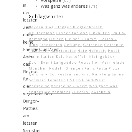
Vorspeise
(67)
in
Was ganz was anderes
(71)
der
Schlagwörter
letzten
Zeit
Bayern
Blog Blogger Blogtechnisch
Deutschland
Dinner for one
Einkaufen
Emilia-
dafür
Romagna
Fleisch
Fleisch - Lamm
Fleisch -
keine
Rind
Frankreich
Geflügel
Getränke
Getränke
Energie/Lust/Zeit.
- Rotwein
Hauptspeise
Hefe
Hefeteig
Hotel
Aber
Huhn
Italien
Kalb
Kartoffeln
Kleingebäck
Koch-Event
Languedoc-Roussillon
Marmelade
das
München
Nudeln
Orangen
Paris
Pasta
Pizza -
Rezept
Quiche + Co.
Restaurant
Rind
Rührteig
Sahne
für
Schwein
Tomaten
USA
USA Süd-West
die
Vorspeise
Vorspeise - warm
Was ganz was
anders
Weizenmehl
Zucchini
Zwiebeln
vegetarischen
Burger-
Patties
am
letzten
Samstag