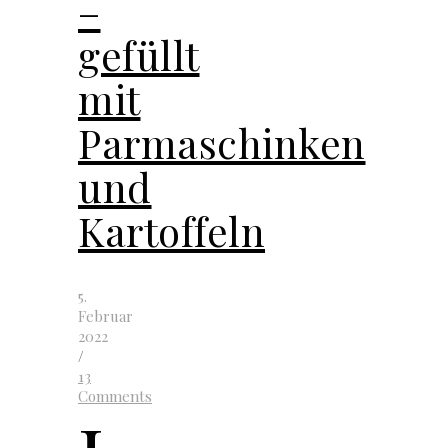
–
gefüllt
mit
Parmaschinken
und
Kartoffeln
5.
Februar
2022
/
13
Comments