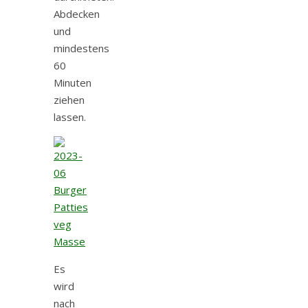
Abdecken
und
mindestens
60
Minuten
ziehen
lassen.
Es
wird
nach