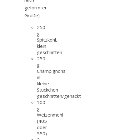
geformter
Größe)
250
g
Spitzkohl,
klein
geschnitten
250
g
Champignons
in
kleine
Stückchen
geschnitten/gehackt
100
g
Weizenmehl
(405
oder
550)
2