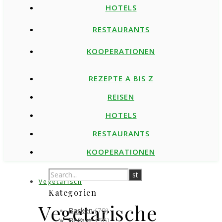
HOTELS
RESTAURANTS
KOOPERATIONEN
REZEPTE A BIS Z
REISEN
HOTELS
RESTAURANTS
KOOPERATIONEN
Vegetarisch
Kategorien
Vegetarische
Backen
(79)
Beilage
(56)