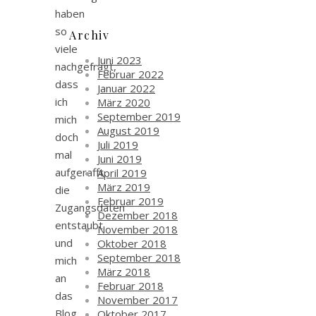
haben
so
Archiv
viele
Juni 2023
nachgefragt,
Februar 2022
dass
Januar 2022
ich
März 2020
September 2019
mich
August 2019
doch
Juli 2019
mal
Juni 2019
aufgerafft,
April 2019
März 2019
die
Februar 2019
Zugangsdaten
Dezember 2018
entstaubt
November 2018
und
Oktober 2018
September 2018
mich
März 2018
an
Februar 2018
das
November 2017
Blog
Oktober 2017