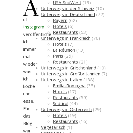
A
USA-SüdWest
(19)
Unterwegs in der Schweiz
(10)
Unterwegs in Deutschland
(72)
uf
Bayern
(62)
Hotels
(6)
Instagram
Restaurants
(53)
veröffentliche
Unterwegs in Frankreich
(70)
ich
Hotels
(7)
immer
La Réunion
(13)
Paris
(25)
mal
Restaurants
(21)
wieder,
Unterwegs in Griechenland
(10)
was
Unterwegs in Großbritannien
(7)
ich
Unterwegs in Italien
(138)
Emilia-Romagna
(35)
koche
Hotels
(17)
und
Restaurants
(59)
esse.
Südtirol
(44)
Für
Unterwegs in Österreich
(29)
Hotels
(19)
das
Restaurants
(16)
Blog
Vegetarisch
(1)
war