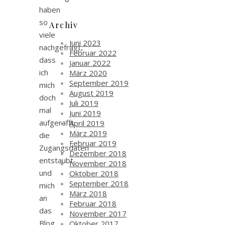
haben
so
Archiv
viele
Juni 2023
nachgefragt,
Februar 2022
dass
Januar 2022
ich
März 2020
September 2019
mich
August 2019
doch
Juli 2019
mal
Juni 2019
aufgerafft,
April 2019
März 2019
die
Februar 2019
Zugangsdaten
Dezember 2018
entstaubt
November 2018
und
Oktober 2018
September 2018
mich
März 2018
an
Februar 2018
das
November 2017
Blog
Oktober 2017