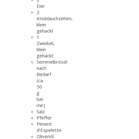
Eier
2
Knoblauchzehen,
klein
gehackt
1
Zwiebel,
klein
gehackt
Semmelbrösel
nach
Bedarf
(ca.
50
g
bei
mir)
Salz
Pfeffer
Piment
d’Espelette
Olivenöl