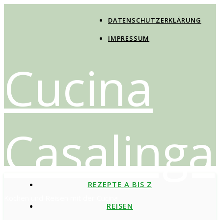
DATENSCHUTZERKLÄRUNG
IMPRESSUM
Cucina
Casalinga
REZEPTE A BIS Z
Kochen und Reisen mit der Cucina
REISEN