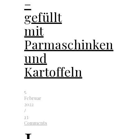
–
gefüllt
mit
Parmaschinken
und
Kartoffeln
5.
Februar
2022
/
13
Comments