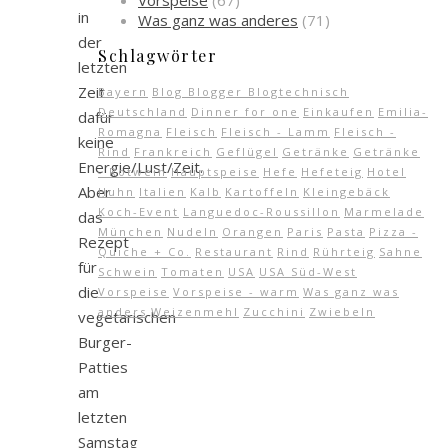
Vorspeise
(67)
in
Was ganz was anderes
(71)
der
Schlagwörter
letzten
Zeit
Bayern
Blog Blogger Blogtechnisch
Deutschland
Dinner for one
Einkaufen
Emilia-
dafür
Romagna
Fleisch
Fleisch - Lamm
Fleisch -
keine
Rind
Frankreich
Geflügel
Getränke
Getränke
Energie/Lust/Zeit.
- Rotwein
Hauptspeise
Hefe
Hefeteig
Hotel
Aber
Huhn
Italien
Kalb
Kartoffeln
Kleingebäck
Koch-Event
Languedoc-Roussillon
Marmelade
das
München
Nudeln
Orangen
Paris
Pasta
Pizza -
Rezept
Quiche + Co.
Restaurant
Rind
Rührteig
Sahne
für
Schwein
Tomaten
USA
USA Süd-West
die
Vorspeise
Vorspeise - warm
Was ganz was
anders
Weizenmehl
Zucchini
Zwiebeln
vegetarischen
Burger-
Patties
am
letzten
Samstag