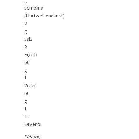
Semolina
(Hartweizendunst)
2
g
Salz
2
Eigelb
60
g
1
Vollei
60
g
1
TL
Olivenöl
Füllung