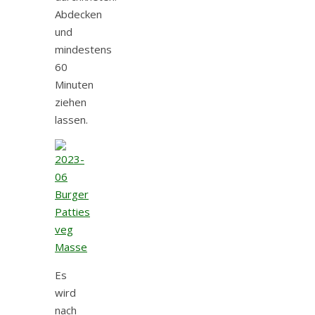
Abdecken
und
mindestens
60
Minuten
ziehen
lassen.
Es
wird
nach