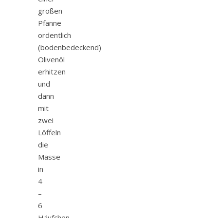
großen
Pfanne
ordentlich
(bodenbedeckend)
Olivenöl
erhitzen
und
dann
mit
zwei
Löffeln
die
Masse
in
4
–
6
Häufchen