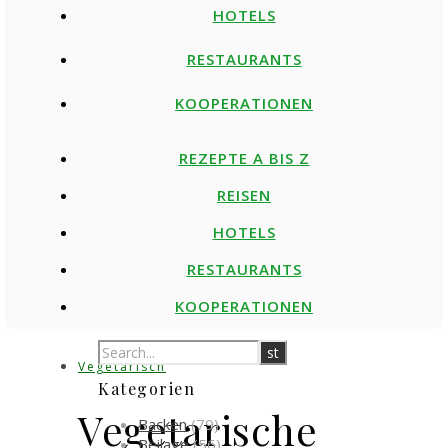
HOTELS
RESTAURANTS
KOOPERATIONEN
REZEPTE A BIS Z
REISEN
HOTELS
RESTAURANTS
KOOPERATIONEN
Vegetarisch
Kategorien
Vegetarische
Backen
(79)
Beilage
(56)