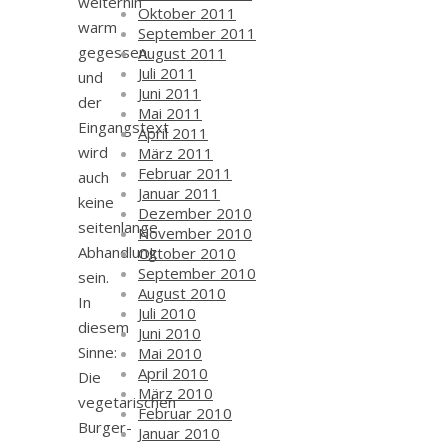
weiterhin
Oktober 2011
warm
September 2011
gegessen
August 2011
Juli 2011
und
Juni 2011
der
Mai 2011
Eingangstext
April 2011
wird
März 2011
Februar 2011
auch
Januar 2011
keine
Dezember 2010
seitenlange
November 2010
Abhandlung
Oktober 2010
September 2010
sein.
August 2010
In
Juli 2010
diesem
Juni 2010
Sinne:
Mai 2010
April 2010
Die
März 2010
vegetarischen
Februar 2010
Burger-
Januar 2010