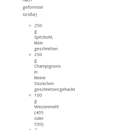
geformter
Größe)
250
g
Spitzkohl,
klein
geschnitten
250
g
Champignons
in
kleine
Stückchen
geschnitten/gehackt
100
g
Weizenmehl
(405
oder
550)
2