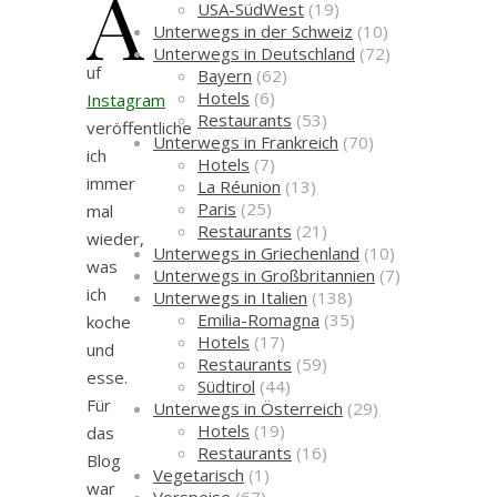
A
USA-SüdWest
(19)
Unterwegs in der Schweiz
(10)
Unterwegs in Deutschland
(72)
uf
Bayern
(62)
Hotels
(6)
Instagram
Restaurants
(53)
veröffentliche
Unterwegs in Frankreich
(70)
ich
Hotels
(7)
immer
La Réunion
(13)
Paris
(25)
mal
Restaurants
(21)
wieder,
Unterwegs in Griechenland
(10)
was
Unterwegs in Großbritannien
(7)
ich
Unterwegs in Italien
(138)
Emilia-Romagna
(35)
koche
Hotels
(17)
und
Restaurants
(59)
esse.
Südtirol
(44)
Für
Unterwegs in Österreich
(29)
Hotels
(19)
das
Restaurants
(16)
Blog
Vegetarisch
(1)
war